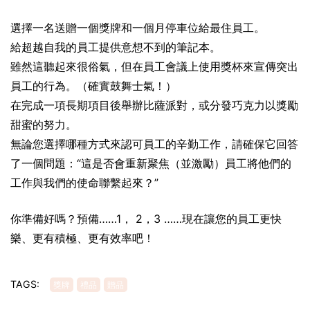
選擇一名送贈一個
獎牌
和一個月停車位給最住員工。
給超越自我的員工提供意想不到的
筆記本
。
雖然這聽起來很俗氣，但在員工會議上使用獎杯來宣傳突出
員工的行為。（確實鼓舞士氣！）
在完成一項長期項目後舉辦比薩派對，或分發巧克力以獎勵
甜蜜的努力。
無論您選擇哪種方式來認可員工的辛勤工作，請確保它回答
了一個問題：“這是否會重新聚焦（並激勵）員工將他們的
工作與我們的使命聯繫起來？”
你準備好嗎？預備……1， 2，3 ……現在讓您的員工更快
樂、更有積極、更有效率吧！
TAGS:
獎牌
禮品
贈品