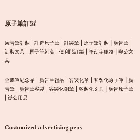
原子筆訂製
廣告筆訂製
|
訂造原子筆
|
訂製筆
|
原子筆訂製
|
廣告筆
|
訂製文具
|
原子筆刻名
|
便利貼訂製
|
筆刻字服務
|
辦公文
具
金屬筆紀念品
|
廣告筆禮品
|
客製化筆
|
客製化原子筆
|
廣
告筆
|
廣告筆客製
|
客製化鋼筆
|
客製化文具
|
廣告原子筆
|
辦公用品
Customized advertising pens