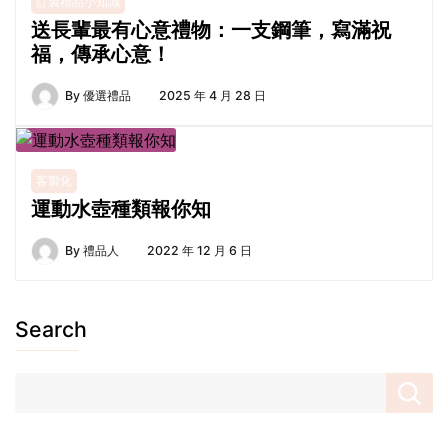
訂製禮品小知識
送長輩最有心意禮物：一支鋼筆，寫滿祝
福，傳承心意！
By
優選禮品
2025 年 4 月 28 日
客製化
運動水壺種類報你知
By
禮品人
2022 年 12 月 6 日
Search