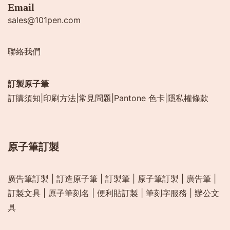
Email
sales@101pen.com
聯絡我們
訂製原子筆
訂購須知
|
印刷方法
|
常見問題
|
Pantone 色卡
|
隱私權條款
原子筆訂製
廣告筆訂製
|
訂造原子筆
|
訂製筆
|
原子筆訂製
|
廣告筆
|
訂製文具
|
原子筆刻名
|
便利貼訂製
|
筆刻字服務
|
辦公文
具