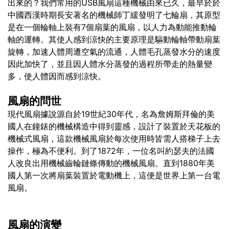
出來的？我們常用的USB風扇這種機械由來已久，最早於於
中國西漢時期長安著名的機械師丁緩發明了七輪扇，其原型
是在一個輪軸上裝有7個扇葉的風扇，以人力為動能推動輪
軸的運轉。其使人感到涼快的主要原理是驅動輪軸帶動扇葉
旋轉，加速人體周遭空氣的流通，人體毛孔蒸發水分的速度
因此加快了，並且因人體水分蒸發的過程所帶走的熱量變
多，使人體因而感到涼快。
風扇的問世
現代風扇據說源自於19世紀30年代，名為詹姆斯拜倫的美
國人在鐘錶的機械構造中得到靈感，設計了裝置於天花板的
機械式風扇，這款機械風扇於每次使用時皆需人搭梯子上去
操作，極為不便利。到了1872年，一位名叫約瑟夫的法國
人改良出用機械齒輪鏈條傳動的機械風扇。直到1880年美
國人第一次將扇葉裝置於電動機上，這便是世界上第一台電
風扇。
風扇的演變