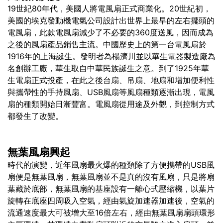
19世紀80年代，美國人將電風扇正式商業化。20世紀初，
美國的埃克發動機電氣公司設計出世界上最早的左右擺頭的
電風扇，此款電風扇減少了不必要的360度送風，因而成為
之後的風扇產品銷售主流。中國歷史上的第一台電風扇於
1916年的上海誕生。發明者為楊濟川並以華生電器製造廠為
名創辦工廠，華生取自中華民族誕生之意。到了1925年華
生電扇正式投產，在此之後台扇、吊扇、地扇和增加便利性
與攜帶性的手持風扇、USB風扇等風扇種類逐漸出現，電風
扇的種類開始日漸豐富。電風扇從用途及外觀，到控制方式
都發生了改變。
無葉風扇興起
時代的演變，近年風扇最火爆的種類除了方便攜帶的USB風
扇便是無葉風扇，無葉風扇並不是真的沒有風扇，只是將扇
葉藏於底部，無葉風扇的基座設有一離心式壓縮機，以葉片
旋轉在底座四周吸入空氣，經由氣旋加速器加速後，空氣的
流通速度最大可被增大至16倍左右，經由無葉風扇扇頭環形