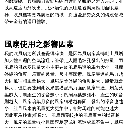
內唇環繞，其環繞力帶動扇頭附近的空氣隨之進入扇頭，並
以高速度向外吹出。此外類似的原理還被擴展應用至吸塵
器、吹風機等更為廣泛的領域，將這些歷史悠久的傳統領域
帶來全新的運用體驗。
風扇使用之影響因素
我們吹風扇之所以會覺得涼快，是因為風扇扇葉轉動出風增
加人體四週的空氣流通，並帶走人體毛細孔發出的熱量。而
風扇的風速及風量大小主要在於風扇馬達的馬力大小、風扇
外緣的角度、扇葉的數量、尺寸等因素。風扇馬達的馬力越
大則風宿和風量越大。風扇扇葉外緣的角度越大，風量就會
越大，但是要達到此效果需搭配馬力強的風扇馬達。扇葉葉
葉越大，則產生的噪音越小；風扇扇葉越細小，產生的噪音
則越大。風扇扇葉月多的風扇結構越穩固，發出的噪音也越
小，並且風扇的風量更大更集中，相對馬達的耗能也越大，
因此更為耗電;相反地，風扇扇葉較少的風扇產生的噪音越
大，風扇的風量較小且因容易形成亂流造成風不集中，風扇