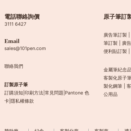
電話聯絡詢價
原子筆訂
3111 6427
廣告筆訂製
Email
筆訂製
|
廣
sales@101pen.com
便利貼訂製
聯絡我們
金屬筆紀念
客製化原子
訂製原子筆
製化鋼筆
|
訂購須知
|
印刷方法
|
常見問題
|
Pantone 色
公用品
卡
|
隱私權條款