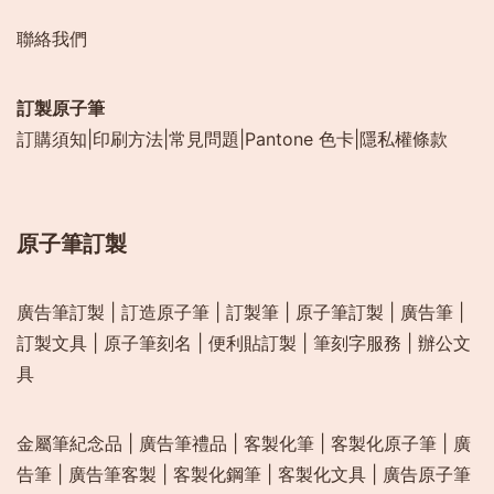
聯絡我們
訂製原子筆
訂購須知
|
印刷方法
|
常見問題
|
Pantone 色卡
|
隱私權條款
原子筆訂製
廣告筆訂製
|
訂造原子筆
|
訂製筆
|
原子筆訂製
|
廣告筆
|
訂製文具
|
原子筆刻名
|
便利貼訂製
|
筆刻字服務
|
辦公文
具
金屬筆紀念品
|
廣告筆禮品
|
客製化筆
|
客製化原子筆
|
廣
告筆
|
廣告筆客製
|
客製化鋼筆
|
客製化文具
|
廣告原子筆