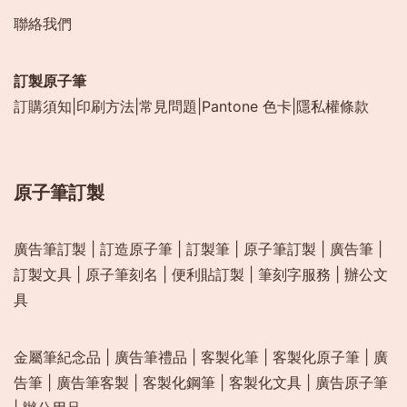
聯絡我們
訂製原子筆
訂購須知
|
印刷方法
|
常見問題
|
Pantone 色卡
|
隱私權條款
原子筆訂製
廣告筆訂製
|
訂造原子筆
|
訂製筆
|
原子筆訂製
|
廣告筆
|
訂製文具
|
原子筆刻名
|
便利貼訂製
|
筆刻字服務
|
辦公文
具
金屬筆紀念品
|
廣告筆禮品
|
客製化筆
|
客製化原子筆
|
廣
告筆
|
廣告筆客製
|
客製化鋼筆
|
客製化文具
|
廣告原子筆