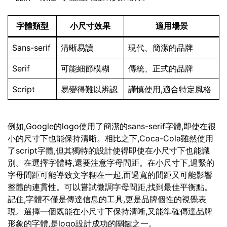
字體類型
小尺寸效果
適用場景
Sans-serif
清晰易讀
現代、簡潔的品牌
Serif
可能細節模糊
傳統、正式的品牌
Script
易變得難以辨認
謹慎使用,適合特定風格
例如,Google的logo使用了簡潔的sans-serif字體,即使在很
小的尺寸下也能保持清晰。相比之下,Coca-Cola雖然使用
了script字體,但其獨特的設計使得即使在小尺寸下也能識
別。在選擇字體時,還要注意字母間距。在小尺寸下,過緊的
字母間距可能導致文字糊在一起,而過寬的間距又可能影響
整體的連貫性。可以嘗試微調字母間距,找到最佳平衡點。
記住,字體不僅是傳達信息的工具,更是品牌個性的視覺表
現。選擇一個既能在小尺寸下保持清晰,又能準確傳達品牌
形象的字體,是logo設計成功的關鍵之一。