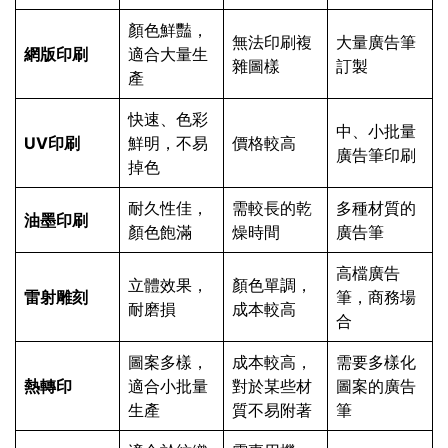
顏色鮮豔，
無法印刷複
大量廣告筆
網版印刷
適合大量生
雜圖樣
訂製
產
快速、色彩
中、小批量
UV印刷
鮮明，不易
價格較高
廣告筆印刷
掉色
耐久性佳，
需較長的乾
多種材質的
油墨印刷
顏色飽滿
燥時間
廣告筆
高檔廣告
立體效果，
顏色單調，
雷射雕刻
筆，商務場
耐磨損
成本較高
合
圖案多樣，
成本較高，
需要多樣化
熱轉印
適合小批量
對於某些材
圖案的廣告
生產
質不易附著
筆