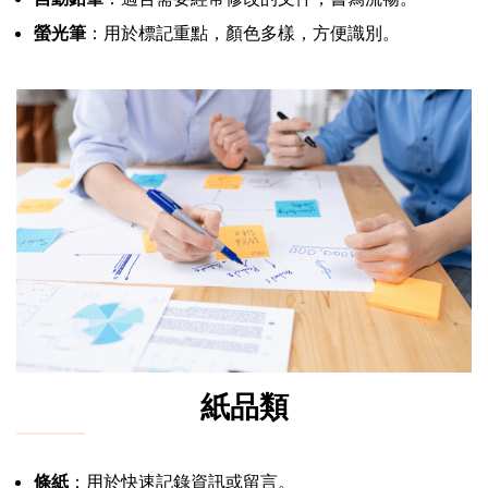
螢光筆
：用於標記重點，顏色多樣，方便識別。
紙品類
條紙
：用於快速記錄資訊或留言。