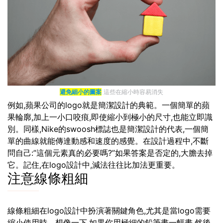
避免細小的圖案
這些在縮小時容易消失
例如,蘋果公司的logo就是簡潔設計的典範。一個簡單的蘋
果輪廓,加上一小口咬痕,即使縮小到極小的尺寸,也能立即識
別。同樣,Nike的swoosh標誌也是簡潔設計的代表,一個簡
單的曲線就能傳達動感和速度的感覺。在設計過程中,不斷
問自己:”這個元素真的必要嗎?”如果答案是否定的,大膽去掉
它。記住,在logo設計中,減法往往比加法更重要。
注意線條粗細
線條粗細在logo設計中扮演著關鍵角色,尤其是當logo需要
縮小使用時。想像一下,如果你用極細的鉛筆畫一幅畫,然後