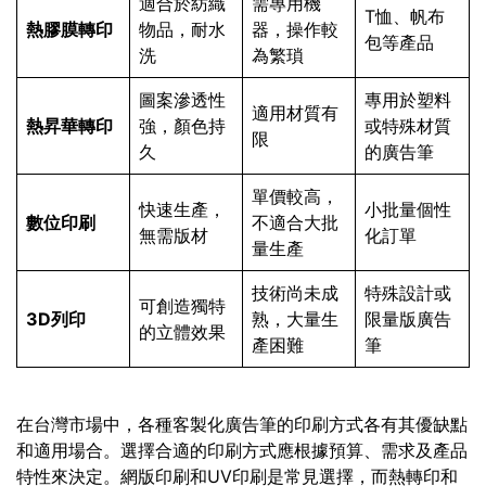
適合於紡織
需專用機
T恤、帆布
熱膠膜轉印
物品，耐水
器，操作較
包等產品
洗
為繁瑣
圖案滲透性
專用於塑料
適用材質有
熱昇華轉印
強，顏色持
或特殊材質
限
久
的廣告筆
單價較高，
快速生產，
小批量個性
數位印刷
不適合大批
無需版材
化訂單
量生產
技術尚未成
特殊設計或
可創造獨特
3D列印
熟，大量生
限量版廣告
的立體效果
產困難
筆
在台灣市場中，各種客製化廣告筆的印刷方式各有其優缺點
和適用場合。選擇合適的印刷方式應根據預算、需求及產品
特性來決定。網版印刷和UV印刷是常見選擇，而熱轉印和