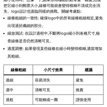
把它縮小到郵票大小,線條可能就會變得模糊不清或完全消
失。logo設計也面臨同樣的挑戰。關鍵考慮點:
線條粗細的一致性: 確保logo中的所有線條粗細相近,避免
出現過於纖細的部分。
縮放測試: 在設計過程中,不斷將logo縮小到各種尺寸,檢
查線條是否仍然清晰可見。
適度調整: 如果發現某些線條在縮小時變得模糊,適當增加
其粗細。
線條粗細
小尺寸效果
建議
過細
容易消失
避免
適中
清晰可見
推薦
過粗
可能糊成一團
謹慎使用