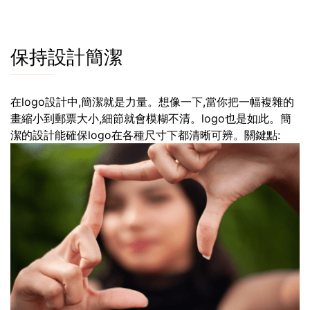
保持設計簡潔
在logo設計中,簡潔就是力量。想像一下,當你把一幅複雜的
畫縮小到郵票大小,細節就會模糊不清。logo也是如此。簡
潔的設計能確保logo在各種尺寸下都清晰可辨。關鍵點: