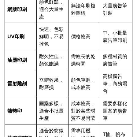
顏色鮮豔，
無法印刷複
大量廣告筆
網版印刷
適合大量生
雜圖樣
訂製
產
快速、色彩
中、小批量
UV印刷
鮮明，不易
價格較高
廣告筆印刷
掉色
耐久性佳，
需較長的乾
多種材質的
油墨印刷
顏色飽滿
燥時間
廣告筆
高檔廣告
立體效果，
顏色單調，
雷射雕刻
筆，商務場
耐磨損
成本較高
合
圖案多樣，
成本較高，
需要多樣化
熱轉印
適合小批量
對於某些材
圖案的廣告
生產
質不易附著
筆
適合於紡織
需專用機
T恤、帆布