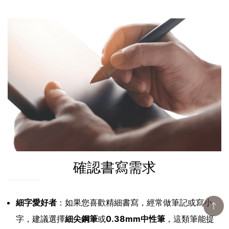
確認書寫需求
細字愛好者
：如果您喜歡精細書寫，經常做筆記或寫小
字，建議選擇
細尖鋼筆
或
0.38mm中性筆
，這類筆能提