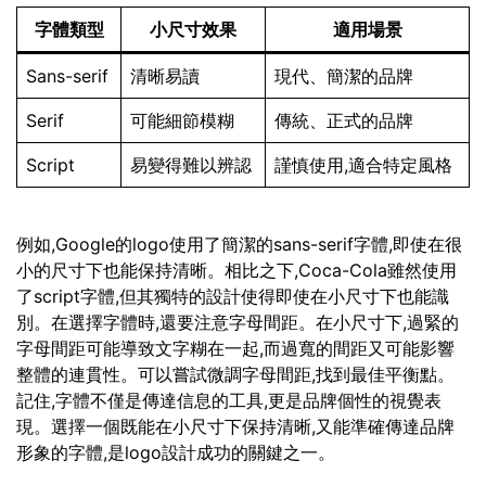
字體類型
小尺寸效果
適用場景
Sans-serif
清晰易讀
現代、簡潔的品牌
Serif
可能細節模糊
傳統、正式的品牌
Script
易變得難以辨認
謹慎使用,適合特定風格
例如,Google的logo使用了簡潔的sans-serif字體,即使在很
小的尺寸下也能保持清晰。相比之下,Coca-Cola雖然使用
了script字體,但其獨特的設計使得即使在小尺寸下也能識
別。在選擇字體時,還要注意字母間距。在小尺寸下,過緊的
字母間距可能導致文字糊在一起,而過寬的間距又可能影響
整體的連貫性。可以嘗試微調字母間距,找到最佳平衡點。
記住,字體不僅是傳達信息的工具,更是品牌個性的視覺表
現。選擇一個既能在小尺寸下保持清晰,又能準確傳達品牌
形象的字體,是logo設計成功的關鍵之一。