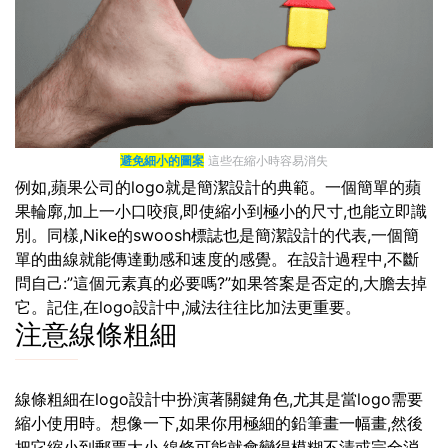
避免細小的圖案
這些在縮小時容易消失
例如,蘋果公司的logo就是簡潔設計的典範。一個簡單的蘋
果輪廓,加上一小口咬痕,即使縮小到極小的尺寸,也能立即識
別。同樣,Nike的swoosh標誌也是簡潔設計的代表,一個簡
單的曲線就能傳達動感和速度的感覺。在設計過程中,不斷
問自己:”這個元素真的必要嗎?”如果答案是否定的,大膽去掉
它。記住,在logo設計中,減法往往比加法更重要。
注意線條粗細
線條粗細在logo設計中扮演著關鍵角色,尤其是當logo需要
縮小使用時。想像一下,如果你用極細的鉛筆畫一幅畫,然後
把它縮小到郵票大小,線條可能就會變得模糊不清或完全消