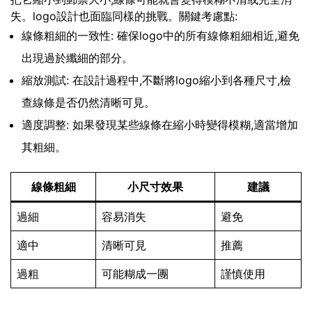
失。logo設計也面臨同樣的挑戰。關鍵考慮點:
線條粗細的一致性: 確保logo中的所有線條粗細相近,避免
出現過於纖細的部分。
縮放測試: 在設計過程中,不斷將logo縮小到各種尺寸,檢
查線條是否仍然清晰可見。
適度調整: 如果發現某些線條在縮小時變得模糊,適當增加
其粗細。
線條粗細
小尺寸效果
建議
過細
容易消失
避免
適中
清晰可見
推薦
過粗
可能糊成一團
謹慎使用