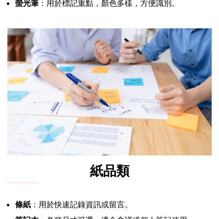
螢光筆
：用於標記重點，顏色多樣，方便識別。
紙品類
條紙
：用於快速記錄資訊或留言。