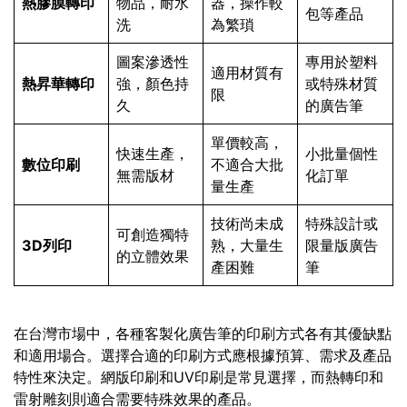
熱膠膜轉印
物品，耐水
器，操作較
包等產品
洗
為繁瑣
圖案滲透性
專用於塑料
適用材質有
熱昇華轉印
強，顏色持
或特殊材質
限
久
的廣告筆
單價較高，
快速生產，
小批量個性
數位印刷
不適合大批
無需版材
化訂單
量生產
技術尚未成
特殊設計或
可創造獨特
3D列印
熟，大量生
限量版廣告
的立體效果
產困難
筆
在台灣市場中，各種客製化廣告筆的印刷方式各有其優缺點
和適用場合。選擇合適的印刷方式應根據預算、需求及產品
特性來決定。網版印刷和UV印刷是常見選擇，而熱轉印和
雷射雕刻則適合需要特殊效果的產品。