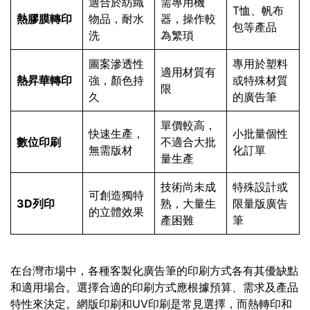
適合於紡織
需專用機
T恤、帆布
熱膠膜轉印
物品，耐水
器，操作較
包等產品
洗
為繁瑣
圖案滲透性
專用於塑料
適用材質有
熱昇華轉印
強，顏色持
或特殊材質
限
久
的廣告筆
單價較高，
快速生產，
小批量個性
數位印刷
不適合大批
無需版材
化訂單
量生產
技術尚未成
特殊設計或
可創造獨特
3D列印
熟，大量生
限量版廣告
的立體效果
產困難
筆
在台灣市場中，各種客製化廣告筆的印刷方式各有其優缺點
和適用場合。選擇合適的印刷方式應根據預算、需求及產品
特性來決定。網版印刷和UV印刷是常見選擇，而熱轉印和