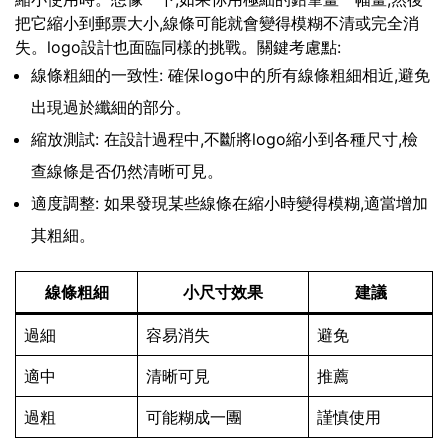
把它縮小到郵票大小,線條可能就會變得模糊不清或完全消
失。logo設計也面臨同樣的挑戰。關鍵考慮點:
線條粗細的一致性: 確保logo中的所有線條粗細相近,避免
出現過於纖細的部分。
縮放測試: 在設計過程中,不斷將logo縮小到各種尺寸,檢
查線條是否仍然清晰可見。
適度調整: 如果發現某些線條在縮小時變得模糊,適當增加
其粗細。
線條粗細
小尺寸效果
建議
過細
容易消失
避免
適中
清晰可見
推薦
過粗
可能糊成一團
謹慎使用