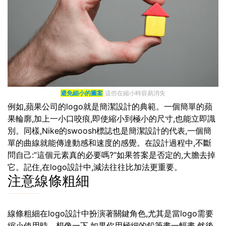
避免細小的圖案
這些在縮小時容易消失
例如,蘋果公司的logo就是簡潔設計的典範。一個簡單的蘋
果輪廓,加上一小口咬痕,即使縮小到極小的尺寸,也能立即識
別。同樣,Nike的swoosh標誌也是簡潔設計的代表,一個簡
單的曲線就能傳達動感和速度的感覺。在設計過程中,不斷
問自己:”這個元素真的必要嗎?”如果答案是否定的,大膽去掉
它。記住,在logo設計中,減法往往比加法更重要。
注意線條粗細
線條粗細在logo設計中扮演著關鍵角色,尤其是當logo需要
縮小使用時。想像一下,如果你用極細的鉛筆畫一幅畫,然後