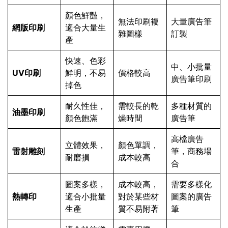
顏色鮮豔，
無法印刷複
大量廣告筆
網版印刷
適合大量生
雜圖樣
訂製
產
快速、色彩
中、小批量
UV印刷
鮮明，不易
價格較高
廣告筆印刷
掉色
耐久性佳，
需較長的乾
多種材質的
油墨印刷
顏色飽滿
燥時間
廣告筆
高檔廣告
立體效果，
顏色單調，
雷射雕刻
筆，商務場
耐磨損
成本較高
合
圖案多樣，
成本較高，
需要多樣化
熱轉印
適合小批量
對於某些材
圖案的廣告
生產
質不易附著
筆