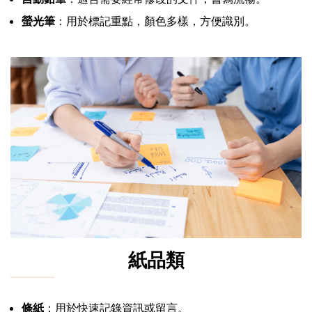
螢光筆
：用於標記重點，顏色多樣，方便識別。
紙品類
條紙
：用於快速記錄資訊或留言。