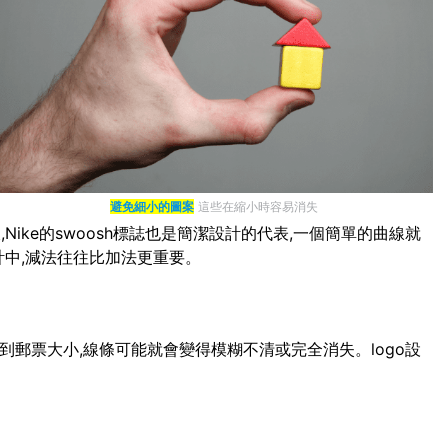
避免細小的圖案
這些在縮小時容易消失
ike的swoosh標誌也是簡潔設計的代表,一個簡單的曲線就
計中,減法往往比加法更重要。
小到郵票大小,線條可能就會變得模糊不清或完全消失。logo設