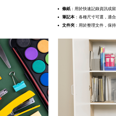
條紙
：用於快速記錄資訊或留
筆記本
：各種尺寸可選，適合
文件夾
：用於整理文件，保持