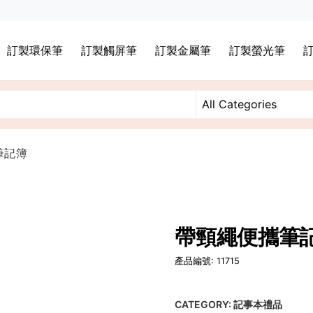
訂製環保筆
訂製觸屏筆
訂製金屬筆
訂製螢光筆
筆記簿
帶頸繩便攜筆
產品編號: 11715
CATEGORY:
記事本禮品