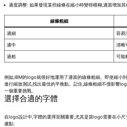
適度調整: 如果發現某些線條在縮小時變得模糊,適當增加其
線條粗細
過細
容易
適中
清晰
過粗
可能
例如,IBM的logo就很好地運用了適當的線條粗細。即使縮
進行縮放測試,找出最佳的平衡點。記住,線條粗細不僅影響lo
一個重要挑戰。
選擇合適的字體
在logo設計中,字體的選擇至關重要,尤其是當logo需要在
慮點: