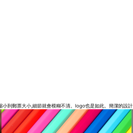
縮小到郵票大小,細節就會模糊不清。logo也是如此。簡潔的設計