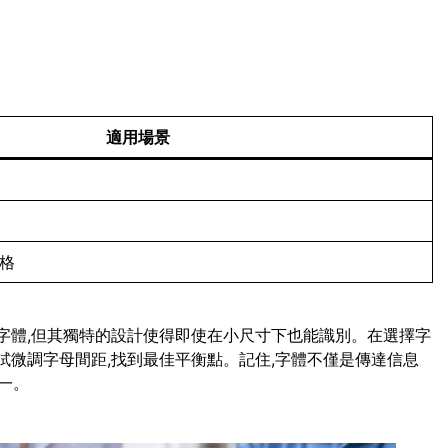
適用場景
風格
script字體,但其獨特的設計使得即使在小尺寸下也能識別。在選擇字
試微調字母間距,找到最佳平衡點。記住,字體不僅是傳達信息
一。