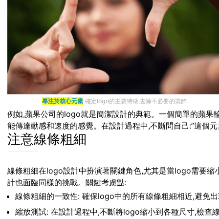
專注於核心元素
確定logo的主要特徵,去除不必要的裝飾
例如,蘋果公司的logo就是簡潔設計的典範。一個簡單的蘋果輪
能傳達動感和速度的感覺。在設計過程中,不斷問自己:”這個元素
注意線條粗細
線條粗細在logo設計中扮演著關鍵角色,尤其是當logo需
計也面臨同樣的挑戰。關鍵考慮點:
線條粗細的一致性: 確保logo中的所有線條粗細相近,避免
縮放測試: 在設計過程中,不斷將logo縮小到各種尺寸,檢