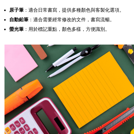
原子筆
：適合日常書寫，提供多種顏色與客製化選項。
自動鉛筆
：適合需要經常修改的文件，書寫流暢。
螢光筆
：用於標記重點，顏色多樣，方便識別。