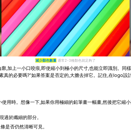
減少顏色數量
通常2-3種顏色就足夠了
廓,加上一小口咬痕,即使縮小到極小的尺寸,也能立即識別。同樣,N
真的必要嗎?”如果答案是否定的,大膽去掉它。記住,在logo設
要縮小使用時。想像一下,如果你用極細的鉛筆畫一幅畫,然後把它縮
出現過於纖細的部分。
查線條是否仍然清晰可見。