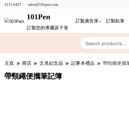
3111 6427
sales@101pen.com
101Pen
訂製廣告筆
訂製鉛筆
訂製您的專屬原子筆
主頁
商店
文具紀念品
記事本禮品
帶頸繩便攜
帶頸繩便攜筆記簿