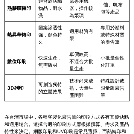
適合於紡織
需專用機
T恤、帆布
熱膠膜轉印
物品，耐水
器，操作較
包等產品
洗
為繁瑣
圖案滲透性
專用於塑料
適用材質有
熱昇華轉印
強，顏色持
或特殊材質
限
久
的廣告筆
單價較高，
快速生產，
小批量個性
數位印刷
不適合大批
無需版材
化訂單
量生產
技術尚未成
特殊設計或
可創造獨特
3D列印
熟，大量生
限量版廣告
的立體效果
產困難
筆
在台灣市場中，各種客製化廣告筆的印刷方式各有其優缺點
和適用場合。選擇合適的印刷方式應根據預算、需求及產品
特性來決定。網版印刷和UV印刷是常見選擇，而熱轉印和