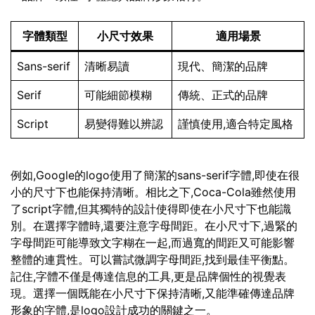
字體類型
小尺寸效果
適用場景
Sans-serif
清晰易讀
現代、簡潔的品牌
Serif
可能細節模糊
傳統、正式的品牌
Script
易變得難以辨認
謹慎使用,適合特定風格
例如,Google的logo使用了簡潔的sans-serif字體,即使在很
小的尺寸下也能保持清晰。相比之下,Coca-Cola雖然使用
了script字體,但其獨特的設計使得即使在小尺寸下也能識
別。在選擇字體時,還要注意字母間距。在小尺寸下,過緊的
字母間距可能導致文字糊在一起,而過寬的間距又可能影響
整體的連貫性。可以嘗試微調字母間距,找到最佳平衡點。
記住,字體不僅是傳達信息的工具,更是品牌個性的視覺表
現。選擇一個既能在小尺寸下保持清晰,又能準確傳達品牌
形象的字體,是logo設計成功的關鍵之一。