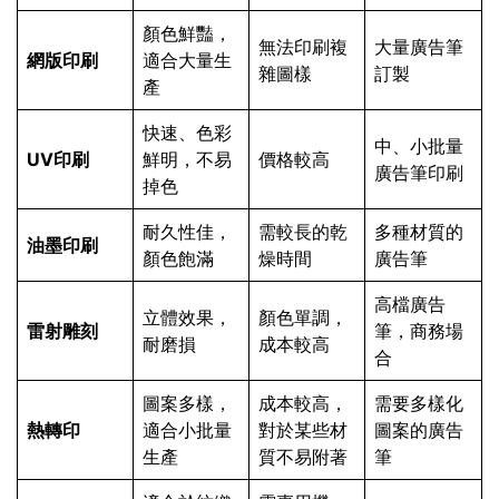
顏色鮮豔，
無法印刷複
大量廣告筆
網版印刷
適合大量生
雜圖樣
訂製
產
快速、色彩
中、小批量
UV印刷
鮮明，不易
價格較高
廣告筆印刷
掉色
耐久性佳，
需較長的乾
多種材質的
油墨印刷
顏色飽滿
燥時間
廣告筆
高檔廣告
立體效果，
顏色單調，
雷射雕刻
筆，商務場
耐磨損
成本較高
合
圖案多樣，
成本較高，
需要多樣化
熱轉印
適合小批量
對於某些材
圖案的廣告
生產
質不易附著
筆