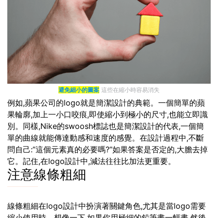
避免細小的圖案
這些在縮小時容易消失
例如,蘋果公司的logo就是簡潔設計的典範。一個簡單的蘋
果輪廓,加上一小口咬痕,即使縮小到極小的尺寸,也能立即識
別。同樣,Nike的swoosh標誌也是簡潔設計的代表,一個簡
單的曲線就能傳達動感和速度的感覺。在設計過程中,不斷
問自己:”這個元素真的必要嗎?”如果答案是否定的,大膽去掉
它。記住,在logo設計中,減法往往比加法更重要。
注意線條粗細
線條粗細在logo設計中扮演著關鍵角色,尤其是當logo需要
縮小使用時。想像一下,如果你用極細的鉛筆畫一幅畫,然後