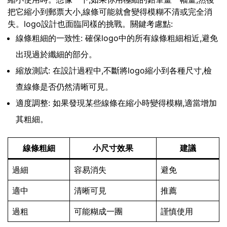
把它縮小到郵票大小,線條可能就會變得模糊不清或完全消
失。logo設計也面臨同樣的挑戰。關鍵考慮點:
線條粗細的一致性: 確保logo中的所有線條粗細相近,避免
出現過於纖細的部分。
縮放測試: 在設計過程中,不斷將logo縮小到各種尺寸,檢
查線條是否仍然清晰可見。
適度調整: 如果發現某些線條在縮小時變得模糊,適當增加
其粗細。
線條粗細
小尺寸效果
建議
過細
容易消失
避免
適中
清晰可見
推薦
過粗
可能糊成一團
謹慎使用