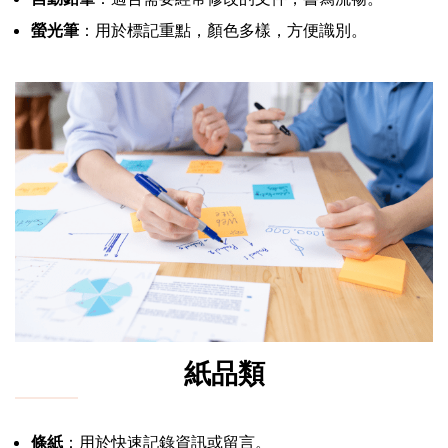
螢光筆
：用於標記重點，顏色多樣，方便識別。
紙品類
條紙
：用於快速記錄資訊或留言。