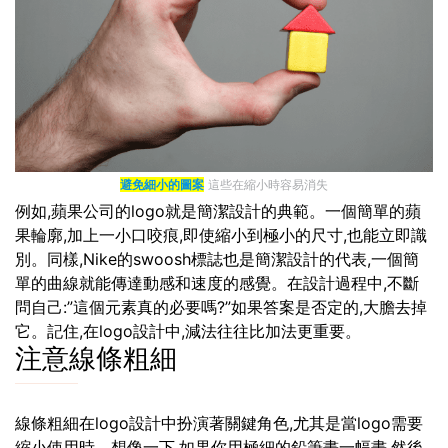
避免細小的圖案
這些在縮小時容易消失
例如,蘋果公司的logo就是簡潔設計的典範。一個簡單的蘋
果輪廓,加上一小口咬痕,即使縮小到極小的尺寸,也能立即識
別。同樣,Nike的swoosh標誌也是簡潔設計的代表,一個簡
單的曲線就能傳達動感和速度的感覺。在設計過程中,不斷
問自己:”這個元素真的必要嗎?”如果答案是否定的,大膽去掉
它。記住,在logo設計中,減法往往比加法更重要。
注意線條粗細
線條粗細在logo設計中扮演著關鍵角色,尤其是當logo需要
縮小使用時。想像一下,如果你用極細的鉛筆畫一幅畫,然後