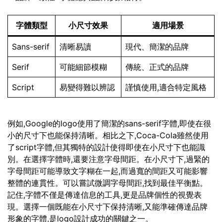
字體類型
小尺寸效果
適用場景
Sans-serif
清晰易讀
現代、簡潔的品牌
Serif
可能細節模糊
傳統、正式的品牌
Script
易變得難以辨認
謹慎使用,適合特定風格
例如,Google的logo使用了簡潔的sans-serif字體,即使在很
小的尺寸下也能保持清晰。相比之下,Coca-Cola雖然使用
了script字體,但其獨特的設計使得即使在小尺寸下也能識
別。在選擇字體時,還要注意字母間距。在小尺寸下,過緊的
字母間距可能導致文字糊在一起,而過寬的間距又可能影響
整體的連貫性。可以嘗試微調字母間距,找到最佳平衡點。
記住,字體不僅是傳達信息的工具,更是品牌個性的視覺表
現。選擇一個既能在小尺寸下保持清晰,又能準確傳達品牌
形象的字體,是logo設計成功的關鍵之一。