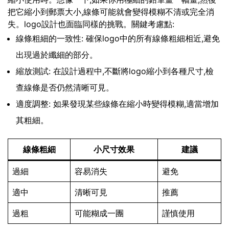
把它縮小到郵票大小,線條可能就會變得模糊不清或完全消
失。logo設計也面臨同樣的挑戰。關鍵考慮點:
線條粗細的一致性: 確保logo中的所有線條粗細相近,避免
出現過於纖細的部分。
縮放測試: 在設計過程中,不斷將logo縮小到各種尺寸,檢
查線條是否仍然清晰可見。
適度調整: 如果發現某些線條在縮小時變得模糊,適當增加
其粗細。
線條粗細
小尺寸效果
建議
過細
容易消失
避免
適中
清晰可見
推薦
過粗
可能糊成一團
謹慎使用