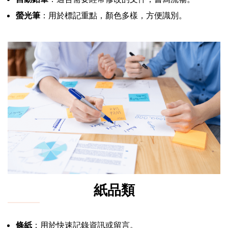
螢光筆
：用於標記重點，顏色多樣，方便識別。
紙品類
條紙
：用於快速記錄資訊或留言。