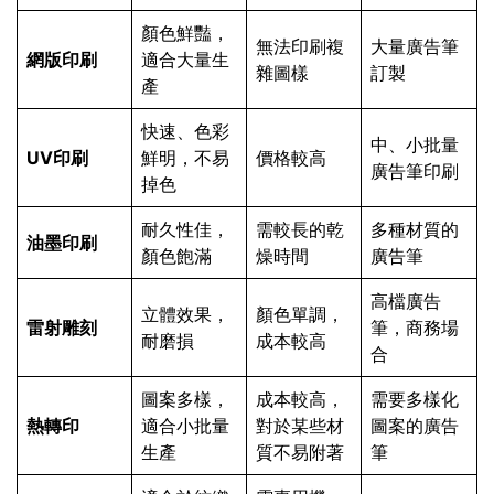
顏色鮮豔，
無法印刷複
大量廣告筆
網版印刷
適合大量生
雜圖樣
訂製
產
快速、色彩
中、小批量
UV印刷
鮮明，不易
價格較高
廣告筆印刷
掉色
耐久性佳，
需較長的乾
多種材質的
油墨印刷
顏色飽滿
燥時間
廣告筆
高檔廣告
立體效果，
顏色單調，
雷射雕刻
筆，商務場
耐磨損
成本較高
合
圖案多樣，
成本較高，
需要多樣化
熱轉印
適合小批量
對於某些材
圖案的廣告
生產
質不易附著
筆