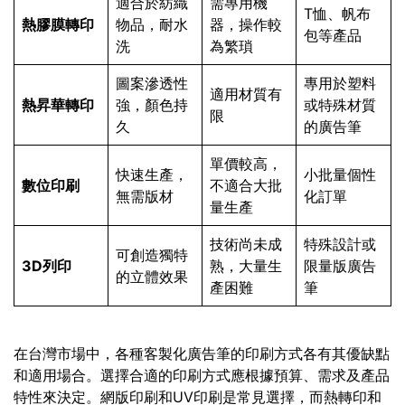
適合於紡織
需專用機
T恤、帆布
熱膠膜轉印
物品，耐水
器，操作較
包等產品
洗
為繁瑣
圖案滲透性
專用於塑料
適用材質有
熱昇華轉印
強，顏色持
或特殊材質
限
久
的廣告筆
單價較高，
快速生產，
小批量個性
數位印刷
不適合大批
無需版材
化訂單
量生產
技術尚未成
特殊設計或
可創造獨特
3D列印
熟，大量生
限量版廣告
的立體效果
產困難
筆
在台灣市場中，各種客製化廣告筆的印刷方式各有其優缺點
和適用場合。選擇合適的印刷方式應根據預算、需求及產品
特性來決定。網版印刷和UV印刷是常見選擇，而熱轉印和