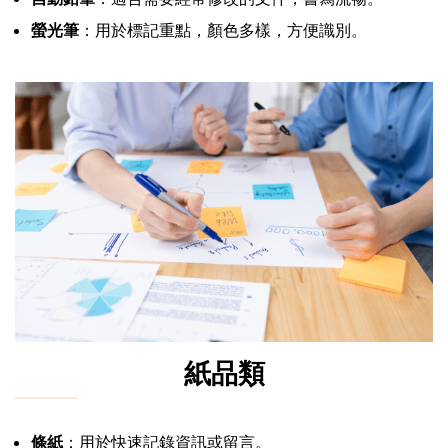
螢光筆
：用於標記重點，顏色多樣，方便識別。
紙品類
條紙
：用於快速記錄資訊或留言。