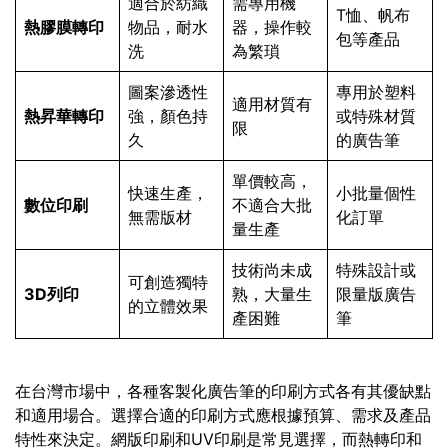
適合於紡織
需專用機
T恤、帆布
熱膠膜轉印
物品，耐水
器，操作較
包等產品
洗
為繁瑣
圖案滲透性
專用於塑料
適用材質有
熱昇華轉印
強，顏色持
或特殊材質
限
久
的廣告筆
單價較高，
快速生產，
小批量個性
數位印刷
不適合大批
無需版材
化訂單
量生產
技術尚未成
特殊設計或
可創造獨特
3D列印
熟，大量生
限量版廣告
的立體效果
產困難
筆
在台灣市場中，各種客製化廣告筆的印刷方式各有其優缺點
和適用場合。選擇合適的印刷方式應根據預算、需求及產品
特性來決定。網版印刷和UV印刷是常見選擇，而熱轉印和