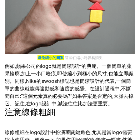
避免細小的圖案
這些在縮小時容易消失
例如,蘋果公司的logo就是簡潔設計的典範。一個簡單的蘋
果輪廓,加上一小口咬痕,即使縮小到極小的尺寸,也能立即識
別。同樣,Nike的swoosh標誌也是簡潔設計的代表,一個簡
單的曲線就能傳達動感和速度的感覺。在設計過程中,不斷
問自己:”這個元素真的必要嗎?”如果答案是否定的,大膽去掉
它。記住,在logo設計中,減法往往比加法更重要。
注意線條粗細
線條粗細在logo設計中扮演著關鍵角色,尤其是當logo需要
縮小使用時。想像一下,如果你用極細的鉛筆畫一幅畫,然後