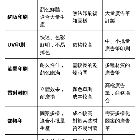
顏色鮮豔，
無法印刷複
大量廣告筆
網版印刷
適合大量生
雜圖樣
訂製
產
快速、色彩
中、小批量
UV印刷
鮮明，不易
價格較高
廣告筆印刷
掉色
耐久性佳，
需較長的乾
多種材質的
油墨印刷
顏色飽滿
燥時間
廣告筆
高檔廣告
立體效果，
顏色單調，
雷射雕刻
筆，商務場
耐磨損
成本較高
合
圖案多樣，
成本較高，
需要多樣化
熱轉印
適合小批量
對於某些材
圖案的廣告
生產
質不易附著
筆