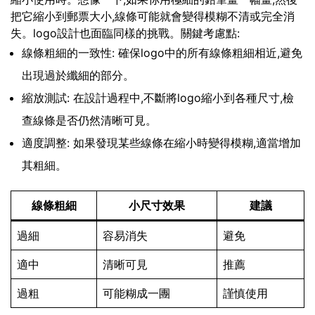
把它縮小到郵票大小,線條可能就會變得模糊不清或完全消
失。logo設計也面臨同樣的挑戰。關鍵考慮點:
線條粗細的一致性: 確保logo中的所有線條粗細相近,避免
出現過於纖細的部分。
縮放測試: 在設計過程中,不斷將logo縮小到各種尺寸,檢
查線條是否仍然清晰可見。
適度調整: 如果發現某些線條在縮小時變得模糊,適當增加
其粗細。
線條粗細
小尺寸效果
建議
過細
容易消失
避免
適中
清晰可見
推薦
過粗
可能糊成一團
謹慎使用