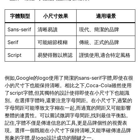
字體類型
小尺寸效果
適用場景
Sans-serif
清晰易讀
現代、簡潔的品牌
Serif
可能細節模糊
傳統、正式的品牌
Script
易變得難以辨認
謹慎使用,適合特定風格
例如,Google的logo使用了簡潔的sans-serif字體,即使在很
小的尺寸下也能保持清晰。相比之下,Coca-Cola雖然使用
了script字體,但其獨特的設計使得即使在小尺寸下也能識
別。在選擇字體時,還要注意字母間距。在小尺寸下,過緊的
字母間距可能導致文字糊在一起,而過寬的間距又可能影響
整體的連貫性。可以嘗試微調字母間距,找到最佳平衡點。
記住,字體不僅是傳達信息的工具,更是品牌個性的視覺表
現。選擇一個既能在小尺寸下保持清晰,又能準確傳達品牌
形象的字體,是logo設計成功的關鍵之一。