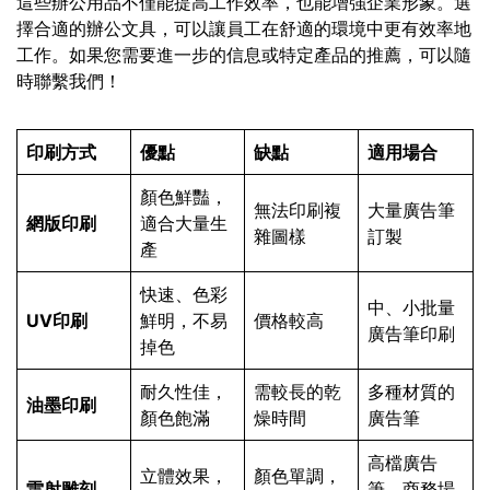
這些辦公用品不僅能提高工作效率，也能增強企業形象。選
擇合適的辦公文具，可以讓員工在舒適的環境中更有效率地
工作。如果您需要進一步的信息或特定產品的推薦，可以隨
時聯繫我們！
印刷方式
優點
缺點
適用場合
顏色鮮豔，
無法印刷複
大量廣告筆
網版印刷
適合大量生
雜圖樣
訂製
產
快速、色彩
中、小批量
UV印刷
鮮明，不易
價格較高
廣告筆印刷
掉色
耐久性佳，
需較長的乾
多種材質的
油墨印刷
顏色飽滿
燥時間
廣告筆
高檔廣告
立體效果，
顏色單調，
雷射雕刻
筆，商務場