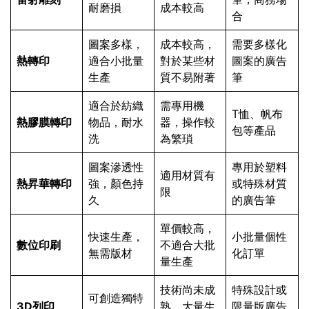
耐磨損
成本較高
合
圖案多樣，
成本較高，
需要多樣化
熱轉印
適合小批量
對於某些材
圖案的廣告
生產
質不易附著
筆
適合於紡織
需專用機
T恤、帆布
熱膠膜轉印
物品，耐水
器，操作較
包等產品
洗
為繁瑣
圖案滲透性
專用於塑料
適用材質有
熱昇華轉印
強，顏色持
或特殊材質
限
久
的廣告筆
單價較高，
快速生產，
小批量個性
數位印刷
不適合大批
無需版材
化訂單
量生產
技術尚未成
特殊設計或
可創造獨特
3D列印
熟，大量生
限量版廣告