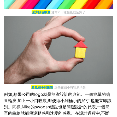
減少顏色數量
通常2-3種顏色就足夠了
避免細小的圖案
這些在縮小時容易消失
例如,蘋果公司的logo就是簡潔設計的典範。一個簡單的蘋
果輪廓,加上一小口咬痕,即使縮小到極小的尺寸,也能立即識
別。同樣,Nike的swoosh標誌也是簡潔設計的代表,一個簡
單的曲線就能傳達動感和速度的感覺。在設計過程中,不斷