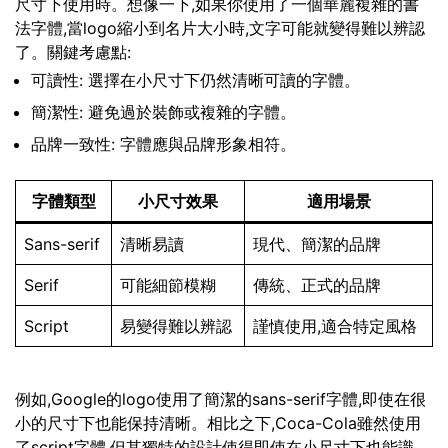
尺寸下使用時。想像一下,如果你使用了一個華麗複雜的書
法字體,當logo縮小到名片大小時,文字可能就變得難以辨認
了。關鍵考慮點:
可讀性: 選擇在小尺寸下仍然清晰可讀的字體。
簡潔性: 避免過於裝飾或複雜的字體。
品牌一致性: 字體應與品牌形象相符。
字體類型
小尺寸效果
適用場景
Sans-serif
清晰易讀
現代、簡潔的品牌
Serif
可能細節模糊
傳統、正式的品牌
Script
易變得難以辨認
謹慎使用,適合特定風格
例如,Google的logo使用了簡潔的sans-serif字體,即使在很
小的尺寸下也能保持清晰。相比之下,Coca-Cola雖然使用
了script字體,但其獨特的設計使得即使在小尺寸下也能識