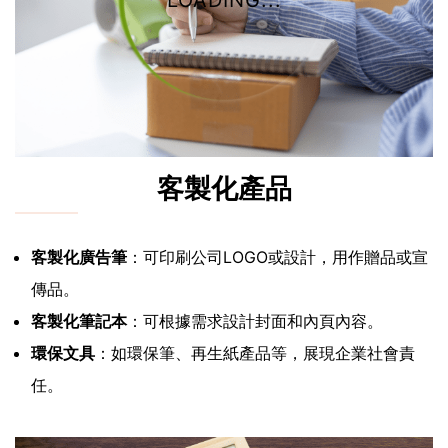
LOADING...
客製化產品
客製化廣告筆
：可印刷公司LOGO或設計，用作贈品或宣
傳品。
客製化筆記本
：可根據需求設計封面和內頁內容。
環保文具
：如環保筆、再生紙產品等，展現企業社會責
任。