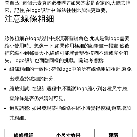
問自己:”這個元素真的必要嗎?”如果答案是否定的,大膽去掉
它。記住,在logo設計中,減法往往比加法更重要。
注意線條粗細
線條粗細在logo設計中扮演著關鍵角色,尤其是當logo需要
縮小使用時。想像一下,如果你用極細的鉛筆畫一幅畫,然後
把它縮小到郵票大小,線條可能就會變得模糊不清或完全消
失。logo設計也面臨同樣的挑戰。關鍵考慮點:
線條粗細的一致性: 確保logo中的所有線條粗細相近,避免
出現過於纖細的部分。
縮放測試: 在設計過程中,不斷將logo縮小到各種尺寸,檢
查線條是否仍然清晰可見。
適度調整: 如果發現某些線條在縮小時變得模糊,適當增加
其粗細。
線條粗細
小尺寸效果
建議