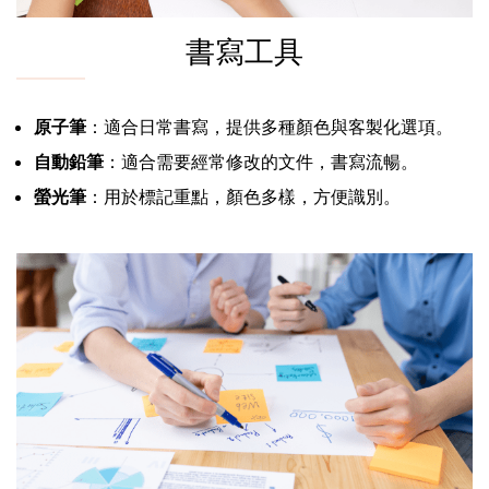
書寫工具
原子筆
：適合日常書寫，提供多種顏色與客製化選項。
自動鉛筆
：適合需要經常修改的文件，書寫流暢。
螢光筆
：用於標記重點，顏色多樣，方便識別。