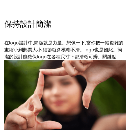
保持設計簡潔
在logo設計中,簡潔就是力量。想像一下,當你把一幅複雜的
畫縮小到郵票大小,細節就會模糊不清。logo也是如此。簡
潔的設計能確保logo在各種尺寸下都清晰可辨。關鍵點: