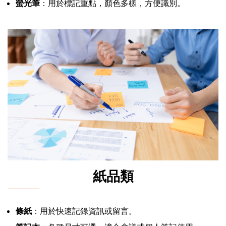
螢光筆
：用於標記重點，顏色多樣，方便識別。
紙品類
條紙
：用於快速記錄資訊或留言。