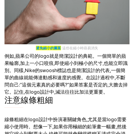
避免細小的圖案
這些在縮小時容易消失
例如,蘋果公司的logo就是簡潔設計的典範。一個簡單的蘋
果輪廓,加上一小口咬痕,即使縮小到極小的尺寸,也能立即識
別。同樣,Nike的swoosh標誌也是簡潔設計的代表,一個簡
單的曲線就能傳達動感和速度的感覺。在設計過程中,不斷
問自己:”這個元素真的必要嗎?”如果答案是否定的,大膽去掉
它。記住,在logo設計中,減法往往比加法更重要。
注意線條粗細
線條粗細在logo設計中扮演著關鍵角色,尤其是當logo需要
縮小使用時。想像一下,如果你用極細的鉛筆畫一幅畫,然後
把它縮小到郵票大小,線條可能就會變得模糊不清或完全消