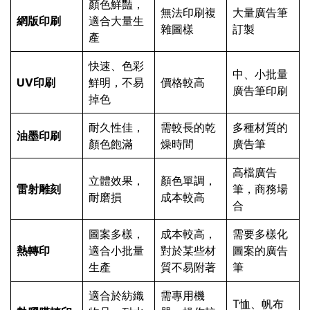
顏色鮮豔，
無法印刷複
大量廣告筆
網版印刷
適合大量生
雜圖樣
訂製
產
快速、色彩
中、小批量
UV印刷
鮮明，不易
價格較高
廣告筆印刷
掉色
耐久性佳，
需較長的乾
多種材質的
油墨印刷
顏色飽滿
燥時間
廣告筆
高檔廣告
立體效果，
顏色單調，
雷射雕刻
筆，商務場
耐磨損
成本較高
合
圖案多樣，
成本較高，
需要多樣化
熱轉印
適合小批量
對於某些材
圖案的廣告
生產
質不易附著
筆
適合於紡織
需專用機
T恤、帆布