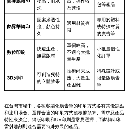
熱膠膜轉印
物品，耐水
器，操作較
包等產品
洗
為繁瑣
圖案滲透性
專用於塑料
適用材質有
熱昇華轉印
強，顏色持
或特殊材質
限
久
的廣告筆
單價較高，
快速生產，
小批量個性
數位印刷
不適合大批
無需版材
化訂單
量生產
技術尚未成
特殊設計或
可創造獨特
3D列印
熟，大量生
限量版廣告
的立體效果
產困難
筆
在台灣市場中，各種客製化廣告筆的印刷方式各有其優缺點
和適用場合。選擇合適的印刷方式應根據預算、需求及產品
特性來決定。網版印刷和UV印刷是常見選擇，而熱轉印和
雷射雕刻則適合需要特殊效果的產品。