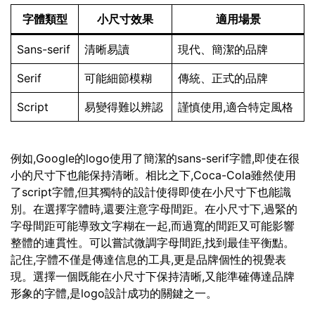
字體類型
小尺寸效果
適用場景
Sans-serif
清晰易讀
現代、簡潔的品牌
Serif
可能細節模糊
傳統、正式的品牌
Script
易變得難以辨認
謹慎使用,適合特定風格
例如,Google的logo使用了簡潔的sans-serif字體,即使在很
小的尺寸下也能保持清晰。相比之下,Coca-Cola雖然使用
了script字體,但其獨特的設計使得即使在小尺寸下也能識
別。在選擇字體時,還要注意字母間距。在小尺寸下,過緊的
字母間距可能導致文字糊在一起,而過寬的間距又可能影響
整體的連貫性。可以嘗試微調字母間距,找到最佳平衡點。
記住,字體不僅是傳達信息的工具,更是品牌個性的視覺表
現。選擇一個既能在小尺寸下保持清晰,又能準確傳達品牌
形象的字體,是logo設計成功的關鍵之一。