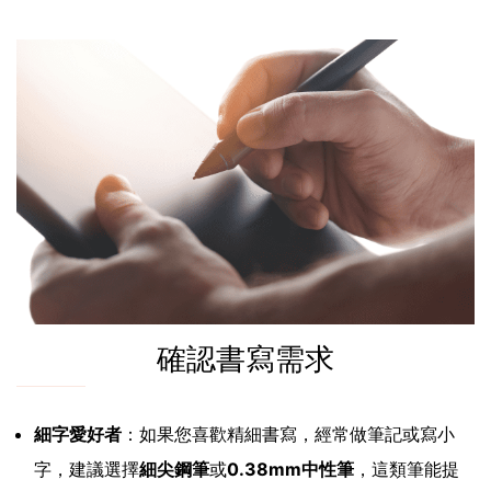
確認書寫需求
細字愛好者
：如果您喜歡精細書寫，經常做筆記或寫小
字，建議選擇
細尖鋼筆
或
0.38mm中性筆
，這類筆能提