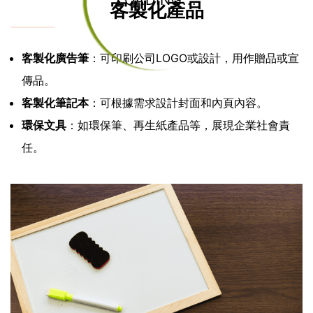
LOADING...
客製化產品
客製化廣告筆
：可印刷公司LOGO或設計，用作贈品或宣
傳品。
客製化筆記本
：可根據需求設計封面和內頁內容。
環保文具
：如環保筆、再生紙產品等，展現企業社會責
任。