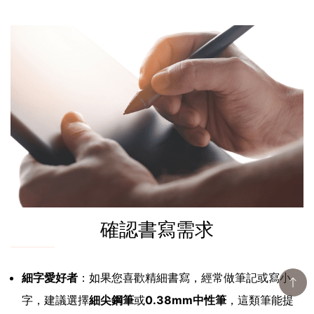
確認書寫需求
細字愛好者
：如果您喜歡精細書寫，經常做筆記或寫小
字，建議選擇
細尖鋼筆
或
0.38mm中性筆
，這類筆能提