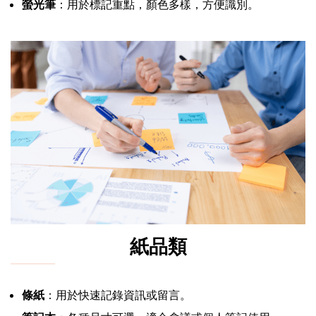
螢光筆
：用於標記重點，顏色多樣，方便識別。
紙品類
條紙
：用於快速記錄資訊或留言。