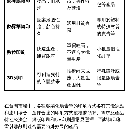
熱膠膜轉印
物品，耐水
器，操作較
包等產品
洗
為繁瑣
圖案滲透性
專用於塑料
適用材質有
熱昇華轉印
強，顏色持
或特殊材質
限
久
的廣告筆
單價較高，
快速生產，
小批量個性
數位印刷
不適合大批
無需版材
化訂單
量生產
技術尚未成
特殊設計或
可創造獨特
3D列印
熟，大量生
限量版廣告
的立體效果
產困難
筆
在台灣市場中，各種客製化廣告筆的印刷方式各有其優缺點
和適用場合。選擇合適的印刷方式應根據預算、需求及產品
特性來決定。網版印刷和UV印刷是常見選擇，而熱轉印和
雷射雕刻則適合需要特殊效果的產品。