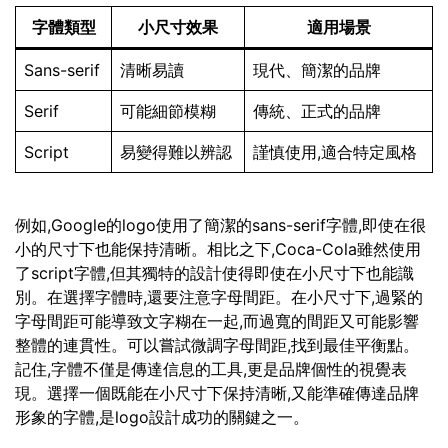
字體類型
小尺寸效果
適用場景
Sans-serif
清晰易讀
現代、簡潔的品牌
Serif
可能細節模糊
傳統、正式的品牌
Script
易變得難以辨認
謹慎使用,適合特定風格
例如,Google的logo使用了簡潔的sans-serif字體,即使在很
小的尺寸下也能保持清晰。相比之下,Coca-Cola雖然使用
了script字體,但其獨特的設計使得即使在小尺寸下也能識
別。在選擇字體時,還要注意字母間距。在小尺寸下,過緊的
字母間距可能導致文字糊在一起,而過寬的間距又可能影響
整體的連貫性。可以嘗試微調字母間距,找到最佳平衡點。
記住,字體不僅是傳達信息的工具,更是品牌個性的視覺表
現。選擇一個既能在小尺寸下保持清晰,又能準確傳達品牌
形象的字體,是logo設計成功的關鍵之一。