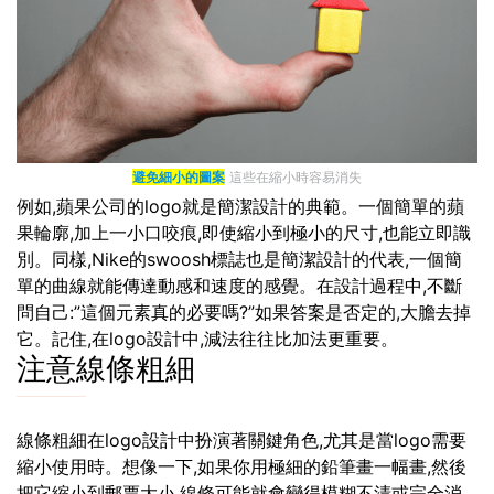
避免細小的圖案
這些在縮小時容易消失
例如,蘋果公司的logo就是簡潔設計的典範。一個簡單的蘋
果輪廓,加上一小口咬痕,即使縮小到極小的尺寸,也能立即識
別。同樣,Nike的swoosh標誌也是簡潔設計的代表,一個簡
單的曲線就能傳達動感和速度的感覺。在設計過程中,不斷
問自己:”這個元素真的必要嗎?”如果答案是否定的,大膽去掉
它。記住,在logo設計中,減法往往比加法更重要。
注意線條粗細
線條粗細在logo設計中扮演著關鍵角色,尤其是當logo需要
縮小使用時。想像一下,如果你用極細的鉛筆畫一幅畫,然後
把它縮小到郵票大小,線條可能就會變得模糊不清或完全消