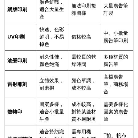
顏色鮮豔，
無法印刷複
大量廣告筆
網版印刷
適合大量生
雜圖樣
訂製
產
快速、色彩
中、小批量
UV印刷
鮮明，不易
價格較高
廣告筆印刷
掉色
耐久性佳，
需較長的乾
多種材質的
油墨印刷
顏色飽滿
燥時間
廣告筆
高檔廣告
立體效果，
顏色單調，
雷射雕刻
筆，商務場
耐磨損
成本較高
合
圖案多樣，
成本較高，
需要多樣化
熱轉印
適合小批量
對於某些材
圖案的廣告
生產
質不易附著
筆
適合於紡織
需專用機
T恤、帆布