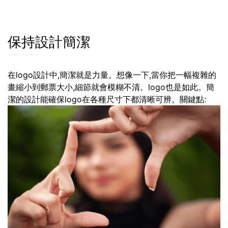
保持設計簡潔
在logo設計中,簡潔就是力量。想像一下,當你把一幅複雜的
畫縮小到郵票大小,細節就會模糊不清。logo也是如此。簡
潔的設計能確保logo在各種尺寸下都清晰可辨。關鍵點: