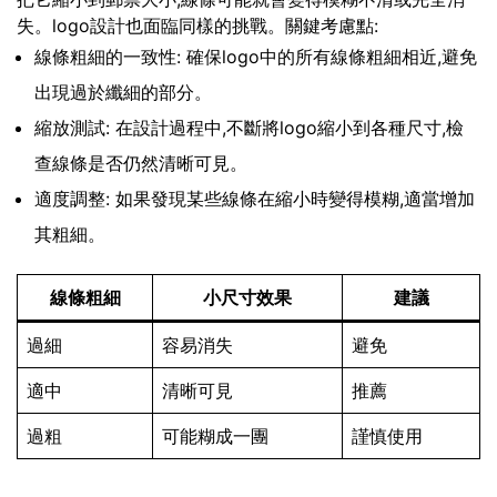
失。logo設計也面臨同樣的挑戰。關鍵考慮點:
線條粗細的一致性: 確保logo中的所有線條粗細相近,避免
出現過於纖細的部分。
縮放測試: 在設計過程中,不斷將logo縮小到各種尺寸,檢
查線條是否仍然清晰可見。
適度調整: 如果發現某些線條在縮小時變得模糊,適當增加
其粗細。
線條粗細
小尺寸效果
建議
過細
容易消失
避免
適中
清晰可見
推薦
過粗
可能糊成一團
謹慎使用