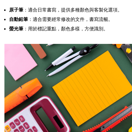
原子筆
：適合日常書寫，提供多種顏色與客製化選項。
自動鉛筆
：適合需要經常修改的文件，書寫流暢。
螢光筆
：用於標記重點，顏色多樣，方便識別。