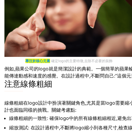
專注於核心元素
確定logo的主要特徵,去除不必要的裝飾
例如,蘋果公司的logo就是簡潔設計的典範。一個簡單的蘋果輪
能傳達動感和速度的感覺。在設計過程中,不斷問自己:”這個元素
注意線條粗細
線條粗細在logo設計中扮演著關鍵角色,尤其是當logo需
計也面臨同樣的挑戰。關鍵考慮點:
線條粗細的一致性: 確保logo中的所有線條粗細相近,避免
縮放測試: 在設計過程中,不斷將logo縮小到各種尺寸,檢