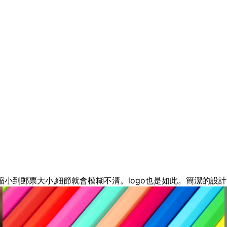
縮小到郵票大小,細節就會模糊不清。logo也是如此。簡潔的設計