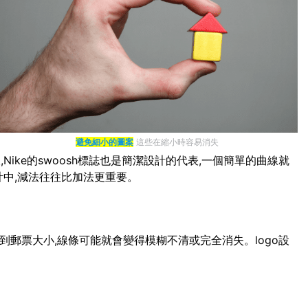
避免細小的圖案
這些在縮小時容易消失
ike的swoosh標誌也是簡潔設計的代表,一個簡單的曲線就
計中,減法往往比加法更重要。
小到郵票大小,線條可能就會變得模糊不清或完全消失。logo設