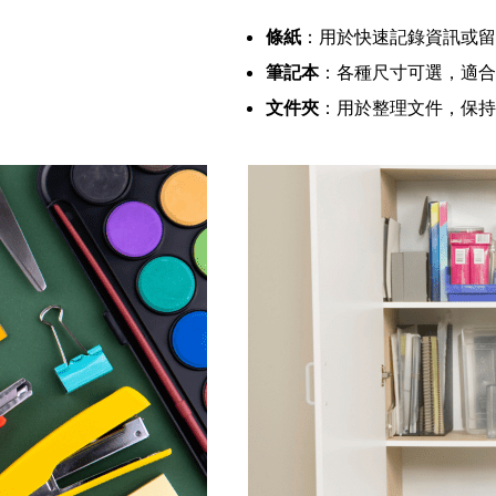
條紙
：用於快速記錄資訊或留
筆記本
：各種尺寸可選，適合
文件夾
：用於整理文件，保持