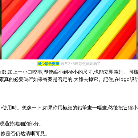
減少顏色數量
通常2-3種顏色就足夠了
廓,加上一小口咬痕,即使縮小到極小的尺寸,也能立即識別。同樣,N
真的必要嗎?”如果答案是否定的,大膽去掉它。記住,在logo設
要縮小使用時。想像一下,如果你用極細的鉛筆畫一幅畫,然後把它縮
出現過於纖細的部分。
查線條是否仍然清晰可見。