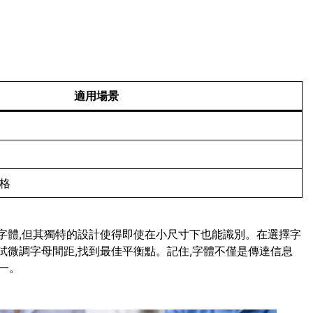
適用場景
風格
script字體,但其獨特的設計使得即使在小尺寸下也能識別。在選擇字
試微調字母間距,找到最佳平衡點。記住,字體不僅是傳達信息
一。