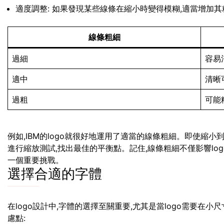
適度調整: 如果發現某些線條在縮小時變得模糊,適當增加其
線條粗細
過細
容易
適中
清晰
過粗
可能
例如,IBM的logo就很好地運用了適當的線條粗細。即使縮
進行縮放測試,找出最佳的平衡點。記住,線條粗細不僅影響lo
一個重要挑戰。
選擇合適的字體
在logo設計中,字體的選擇至關重要,尤其是當logo需要在
慮點: