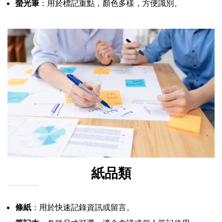
螢光筆
：用於標記重點，顏色多樣，方便識別。
紙品類
條紙
：用於快速記錄資訊或留言。