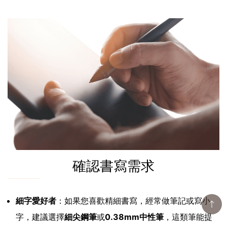
確認書寫需求
細字愛好者
：如果您喜歡精細書寫，經常做筆記或寫小
字，建議選擇
細尖鋼筆
或
0.38mm中性筆
，這類筆能提