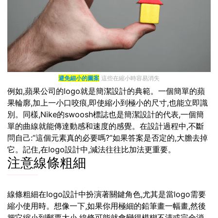
避免細小的圖案
這些在縮小時容易消失
例如,蘋果公司的logo就是簡潔設計的典範。一個簡單的蘋
果輪廓,加上一小口咬痕,即使縮小到極小的尺寸,也能立即識
別。同樣,Nike的swoosh標誌也是簡潔設計的代表,一個簡
單的曲線就能傳達動感和速度的感覺。在設計過程中,不斷
問自己:”這個元素真的必要嗎?”如果答案是否定的,大膽去掉
它。記住,在logo設計中,減法往往比加法更重要。
注意線條粗細
線條粗細在logo設計中扮演著關鍵角色,尤其是當logo需要
縮小使用時。想像一下,如果你用極細的鉛筆畫一幅畫,然後
把它縮小到郵票大小,線條可能就會變得模糊不清或完全消