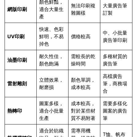
顏色鮮豔，
無法印刷複
大量廣告筆
網版印刷
適合大量生
雜圖樣
訂製
產
快速、色彩
中、小批量
UV印刷
鮮明，不易
價格較高
廣告筆印刷
掉色
耐久性佳，
需較長的乾
多種材質的
油墨印刷
顏色飽滿
燥時間
廣告筆
高檔廣告
立體效果，
顏色單調，
雷射雕刻
筆，商務場
耐磨損
成本較高
合
圖案多樣，
成本較高，
需要多樣化
熱轉印
適合小批量
對於某些材
圖案的廣告
生產
質不易附著
筆
適合於紡織
需專用機
T恤、帆布