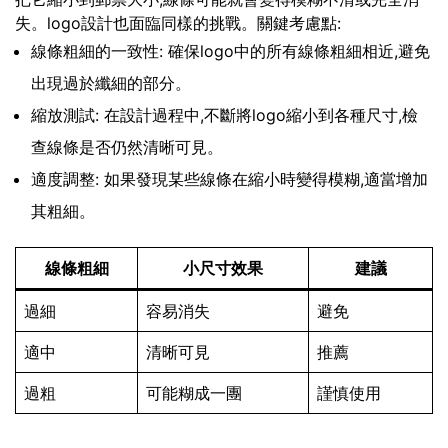
失。logo設計也面臨同樣的挑戰。關鍵考慮點:
線條粗細的一致性: 確保logo中的所有線條粗細相近,避免
出現過於纖細的部分。
縮放測試: 在設計過程中,不斷將logo縮小到各種尺寸,檢
查線條是否仍然清晰可見。
適度調整: 如果發現某些線條在縮小時變得模糊,適當增加
其粗細。
線條粗細
小尺寸效果
建議
過細
容易消失
避免
適中
清晰可見
推薦
過粗
可能糊成一團
謹慎使用