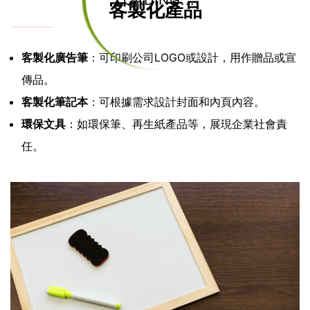
LOADING...
客製化產品
客製化廣告筆
：可印刷公司LOGO或設計，用作贈品或宣
傳品。
客製化筆記本
：可根據需求設計封面和內頁內容。
環保文具
：如環保筆、再生紙產品等，展現企業社會責
任。