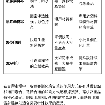
熱膠膜轉印
物品，耐水
器，操作較
包等產品
洗
為繁瑣
圖案滲透性
專用於塑料
適用材質有
熱昇華轉印
強，顏色持
或特殊材質
限
久
的廣告筆
單價較高，
快速生產，
小批量個性
數位印刷
不適合大批
無需版材
化訂單
量生產
技術尚未成
特殊設計或
可創造獨特
3D列印
熟，大量生
限量版廣告
的立體效果
產困難
筆
在台灣市場中，各種客製化廣告筆的印刷方式各有其優缺點
和適用場合。選擇合適的印刷方式應根據預算、需求及產品
特性來決定。網版印刷和UV印刷是常見選擇，而熱轉印和
雷射雕刻則適合需要特殊效果的產品。