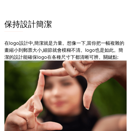
保持設計簡潔
在logo設計中,簡潔就是力量。想像一下,當你把一幅複雜的
畫縮小到郵票大小,細節就會模糊不清。logo也是如此。簡
潔的設計能確保logo在各種尺寸下都清晰可辨。關鍵點: