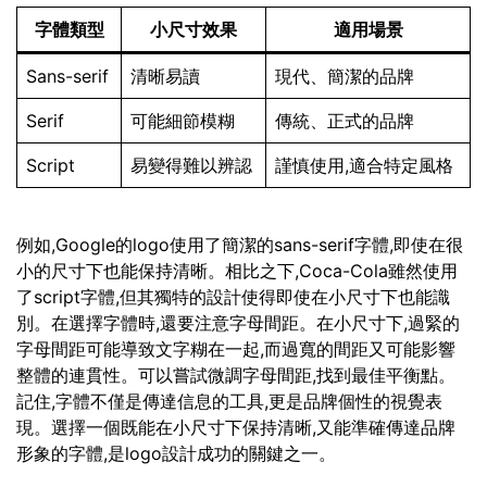
字體類型
小尺寸效果
適用場景
Sans-serif
清晰易讀
現代、簡潔的品牌
Serif
可能細節模糊
傳統、正式的品牌
Script
易變得難以辨認
謹慎使用,適合特定風格
例如,Google的logo使用了簡潔的sans-serif字體,即使在很
小的尺寸下也能保持清晰。相比之下,Coca-Cola雖然使用
了script字體,但其獨特的設計使得即使在小尺寸下也能識
別。在選擇字體時,還要注意字母間距。在小尺寸下,過緊的
字母間距可能導致文字糊在一起,而過寬的間距又可能影響
整體的連貫性。可以嘗試微調字母間距,找到最佳平衡點。
記住,字體不僅是傳達信息的工具,更是品牌個性的視覺表
現。選擇一個既能在小尺寸下保持清晰,又能準確傳達品牌
形象的字體,是logo設計成功的關鍵之一。