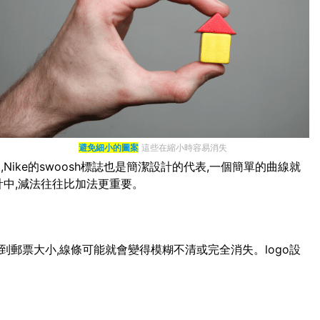
避免細小的圖案
這些在縮小時容易消失
ike的swoosh標誌也是簡潔設計的代表,一個簡單的曲線就
計中,減法往往比加法更重要。
小到郵票大小,線條可能就會變得模糊不清或完全消失。logo設