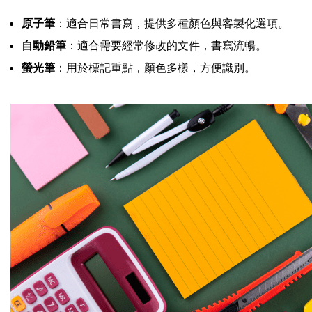
原子筆
：適合日常書寫，提供多種顏色與客製化選項。
自動鉛筆
：適合需要經常修改的文件，書寫流暢。
螢光筆
：用於標記重點，顏色多樣，方便識別。