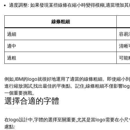
適度調整: 如果發現某些線條在縮小時變得模糊,適當增加其
線條粗細
過細
容易
適中
清晰
過粗
可能
例如,IBM的logo就很好地運用了適當的線條粗細。即使縮
進行縮放測試,找出最佳的平衡點。記住,線條粗細不僅影響lo
一個重要挑戰。
選擇合適的字體
在logo設計中,字體的選擇至關重要,尤其是當logo需要在
慮點: