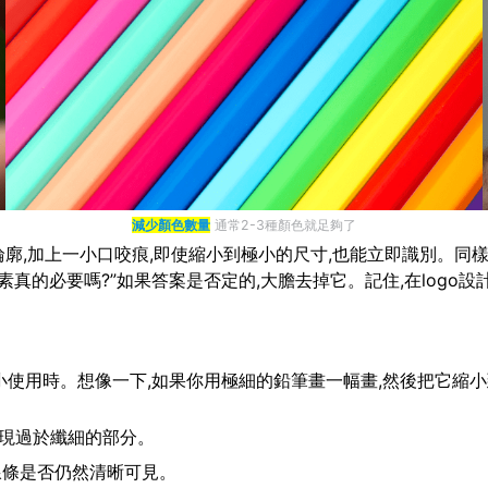
減少顏色數量
通常2-3種顏色就足夠了
廓,加上一小口咬痕,即使縮小到極小的尺寸,也能立即識別。同樣,N
真的必要嗎?”如果答案是否定的,大膽去掉它。記住,在logo設
要縮小使用時。想像一下,如果你用極細的鉛筆畫一幅畫,然後把它縮
出現過於纖細的部分。
查線條是否仍然清晰可見。