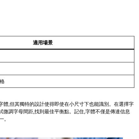
適用場景
風格
script字體,但其獨特的設計使得即使在小尺寸下也能識別。在選擇字
試微調字母間距,找到最佳平衡點。記住,字體不僅是傳達信息
一。