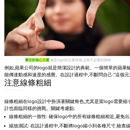
專注於核心元素
確定logo的主要特徵,去除不必要的裝飾
例如,蘋果公司的logo就是簡潔設計的典範。一個簡單的蘋果輪
能傳達動感和速度的感覺。在設計過程中,不斷問自己:”這個元素
注意線條粗細
線條粗細在logo設計中扮演著關鍵角色,尤其是當logo需
計也面臨同樣的挑戰。關鍵考慮點:
線條粗細的一致性: 確保logo中的所有線條粗細相近,避免
縮放測試: 在設計過程中,不斷將logo縮小到各種尺寸,檢