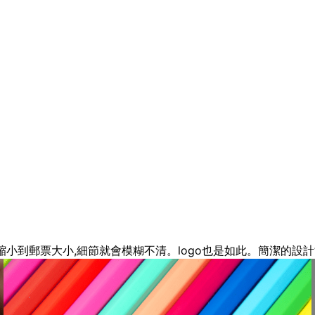
縮小到郵票大小,細節就會模糊不清。logo也是如此。簡潔的設計