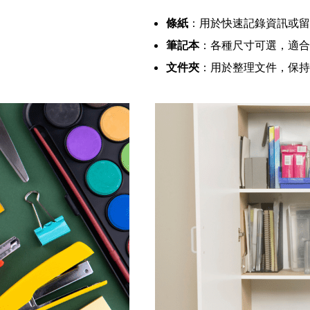
條紙
：用於快速記錄資訊或留
筆記本
：各種尺寸可選，適合
文件夾
：用於整理文件，保持