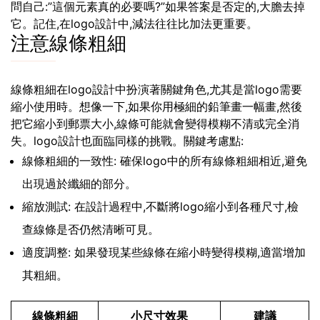
問自己:”這個元素真的必要嗎?”如果答案是否定的,大膽去掉
它。記住,在logo設計中,減法往往比加法更重要。
注意線條粗細
線條粗細在logo設計中扮演著關鍵角色,尤其是當logo需要
縮小使用時。想像一下,如果你用極細的鉛筆畫一幅畫,然後
把它縮小到郵票大小,線條可能就會變得模糊不清或完全消
失。logo設計也面臨同樣的挑戰。關鍵考慮點:
線條粗細的一致性: 確保logo中的所有線條粗細相近,避免
出現過於纖細的部分。
縮放測試: 在設計過程中,不斷將logo縮小到各種尺寸,檢
查線條是否仍然清晰可見。
適度調整: 如果發現某些線條在縮小時變得模糊,適當增加
其粗細。
線條粗細
小尺寸效果
建議