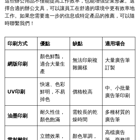
這些辦公用品不僅能提高工作效率，也能增強企業形象。選
擇合適的辦公文具，可以讓員工在舒適的環境中更有效率地
工作。如果您需要進一步的信息或特定產品的推薦，可以隨
時聯繫我們！
印刷方式
優點
缺點
適用場合
顏色鮮豔，
無法印刷複
大量廣告筆
網版印刷
適合大量生
雜圖樣
訂製
產
快速、色彩
中、小批量
UV印刷
鮮明，不易
價格較高
廣告筆印刷
掉色
耐久性佳，
需較長的乾
多種材質的
油墨印刷
顏色飽滿
燥時間
廣告筆
高檔廣告
立體效果，
顏色單調，
雷射雕刻
筆，商務場