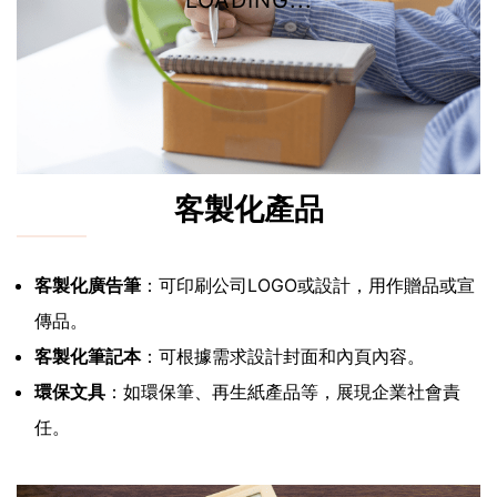
LOADING...
客製化產品
客製化廣告筆
：可印刷公司LOGO或設計，用作贈品或宣
傳品。
客製化筆記本
：可根據需求設計封面和內頁內容。
環保文具
：如環保筆、再生紙產品等，展現企業社會責
任。