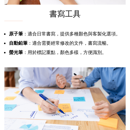
書寫工具
原子筆
：適合日常書寫，提供多種顏色與客製化選項。
自動鉛筆
：適合需要經常修改的文件，書寫流暢。
螢光筆
：用於標記重點，顏色多樣，方便識別。