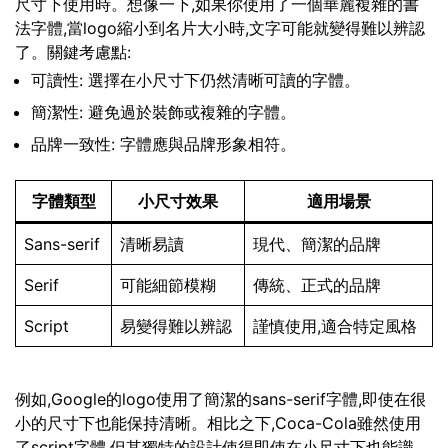
尺寸下使用時。想像一下,如果你使用了一個華麗複雜的書
法字體,當logo縮小到名片大小時,文字可能就變得難以辨認
了。關鍵考慮點:
可讀性: 選擇在小尺寸下仍然清晰可讀的字體。
簡潔性: 避免過於裝飾或複雜的字體。
品牌一致性: 字體應與品牌形象相符。
字體類型
小尺寸效果
適用場景
Sans-serif
清晰易讀
現代、簡潔的品牌
Serif
可能細節模糊
傳統、正式的品牌
Script
易變得難以辨認
謹慎使用,適合特定風格
例如,Google的logo使用了簡潔的sans-serif字體,即使在很
小的尺寸下也能保持清晰。相比之下,Coca-Cola雖然使用
了script字體,但其獨特的設計使得即使在小尺寸下也能識