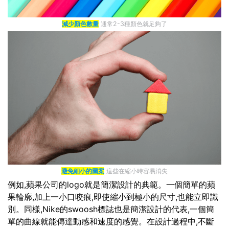
減少顏色數量
通常2-3種顏色就足夠了
避免細小的圖案
這些在縮小時容易消失
例如,蘋果公司的logo就是簡潔設計的典範。一個簡單的蘋
果輪廓,加上一小口咬痕,即使縮小到極小的尺寸,也能立即識
別。同樣,Nike的swoosh標誌也是簡潔設計的代表,一個簡
單的曲線就能傳達動感和速度的感覺。在設計過程中,不斷