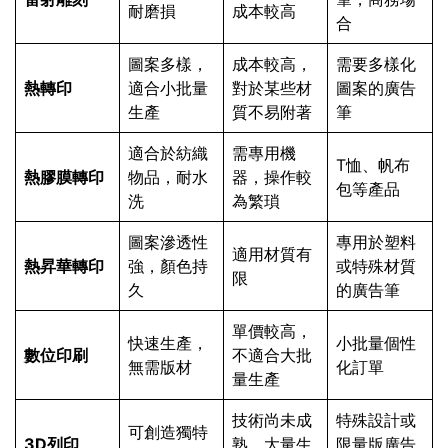
耐磨損
成本較高
合
圖案多樣，
成本較高，
需要多樣化
熱轉印
適合小批量
對於某些材
圖案的廣告
生產
質不易附著
筆
適合於紡織
需專用機
T恤、帆布
熱膠膜轉印
物品，耐水
器，操作較
包等產品
洗
為繁瑣
圖案滲透性
專用於塑料
適用材質有
熱昇華轉印
強，顏色持
或特殊材質
限
久
的廣告筆
單價較高，
快速生產，
小批量個性
數位印刷
不適合大批
無需版材
化訂單
量生產
技術尚未成
特殊設計或
可創造獨特
3D列印
熟，大量生
限量版廣告