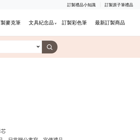
訂製禮品小知識
訂製原子筆禮品
訂製麥克筆
文具紀念品
訂製彩色筆
最新訂製商品
筆芯
品，日常辦公書寫，宣傳禮品。