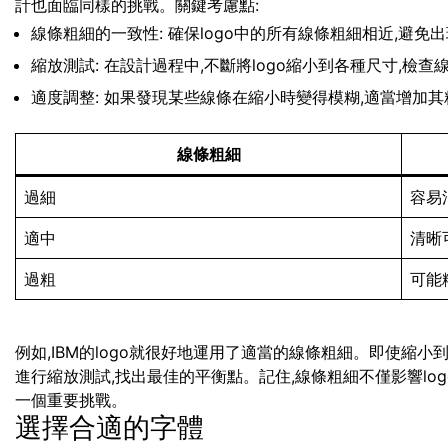
計也面臨同樣的挑戰。關鍵考慮點:
線條粗細的一致性: 確保logo中的所有線條粗細相近,避免
縮放測試: 在設計過程中,不斷將logo縮小到各種尺寸,檢
適度調整: 如果發現某些線條在縮小時變得模糊,適當增加其
線條粗細
過細
容易
適中
清晰
過粗
可能
例如,IBM的logo就很好地運用了適當的線條粗細。即使縮
進行縮放測試,找出最佳的平衡點。記住,線條粗細不僅影響lo
一個重要挑戰。
選擇合適的字體