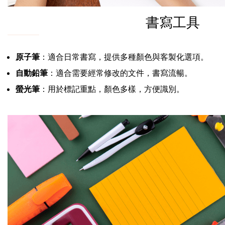
書寫工具
原子筆
：適合日常書寫，提供多種顏色與客製化選項。
自動鉛筆
：適合需要經常修改的文件，書寫流暢。
螢光筆
：用於標記重點，顏色多樣，方便識別。