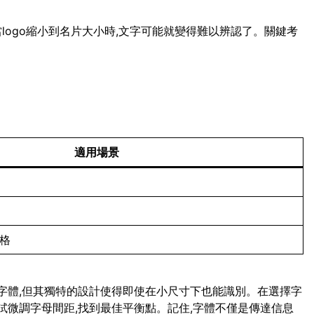
當logo縮小到名片大小時,文字可能就變得難以辨認了。關鍵考
適用場景
風格
script字體,但其獨特的設計使得即使在小尺寸下也能識別。在選擇字
試微調字母間距,找到最佳平衡點。記住,字體不僅是傳達信息