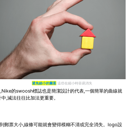
避免細小的圖案
這些在縮小時容易消失
ike的swoosh標誌也是簡潔設計的代表,一個簡單的曲線就
計中,減法往往比加法更重要。
小到郵票大小,線條可能就會變得模糊不清或完全消失。logo設