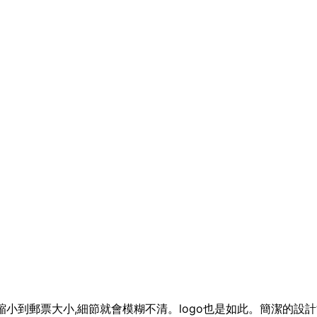
縮小到郵票大小,細節就會模糊不清。logo也是如此。簡潔的設計