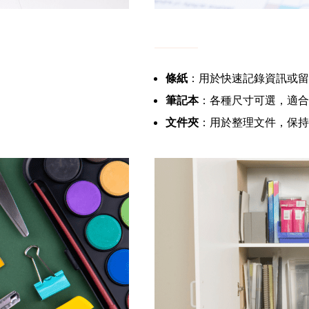
條紙
：用於快速記錄資訊或留
筆記本
：各種尺寸可選，適合
文件夾
：用於整理文件，保持