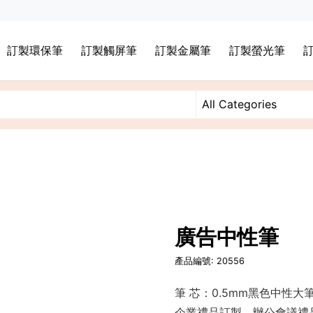
訂製環保筆
訂製觸屏筆
訂製金屬筆
訂製螢光筆
廣告中性筆
產品編號: 20556
筆 芯：0.5mm黑色中性大
企業禮品訂製，辦公會議禮