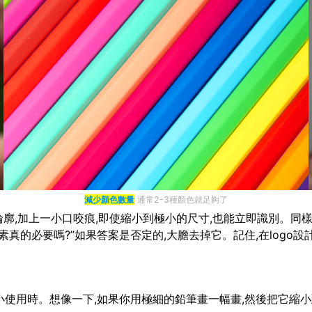
減少顏色數量
通常2-3種顏色就足夠了
廓,加上一小口咬痕,即使縮小到極小的尺寸,也能立即識別。同樣,N
真的必要嗎?”如果答案是否定的,大膽去掉它。記住,在logo設
要縮小使用時。想像一下,如果你用極細的鉛筆畫一幅畫,然後把它縮