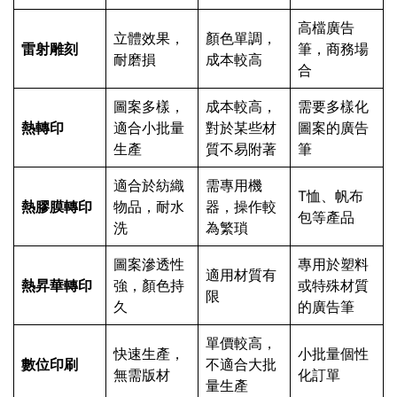
高檔廣告
立體效果，
顏色單調，
雷射雕刻
筆，商務場
耐磨損
成本較高
合
圖案多樣，
成本較高，
需要多樣化
熱轉印
適合小批量
對於某些材
圖案的廣告
生產
質不易附著
筆
適合於紡織
需專用機
T恤、帆布
熱膠膜轉印
物品，耐水
器，操作較
包等產品
洗
為繁瑣
圖案滲透性
專用於塑料
適用材質有
熱昇華轉印
強，顏色持
或特殊材質
限
久
的廣告筆
單價較高，
快速生產，
小批量個性
數位印刷
不適合大批
無需版材
化訂單
量生產