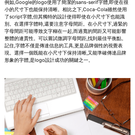
例如,Google的logo使用了簡潔的sans-serif字體,即使在很
小的尺寸下也能保持清晰。相比之下,Coca-Cola雖然使用
了script字體,但其獨特的設計使得即使在小尺寸下也能識
別。在選擇字體時,還要注意字母間距。在小尺寸下,過緊的
字母間距可能導致文字糊在一起,而過寬的間距又可能影響
整體的連貫性。可以嘗試微調字母間距,找到最佳平衡點。
記住,字體不僅是傳達信息的工具,更是品牌個性的視覺表
現。選擇一個既能在小尺寸下保持清晰,又能準確傳達品牌
形象的字體,是logo設計成功的關鍵之一。