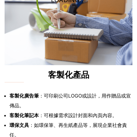
LOADING...
客製化產品
客製化廣告筆
：可印刷公司LOGO或設計，用作贈品或宣
傳品。
客製化筆記本
：可根據需求設計封面和內頁內容。
環保文具
：如環保筆、再生紙產品等，展現企業社會責
任。