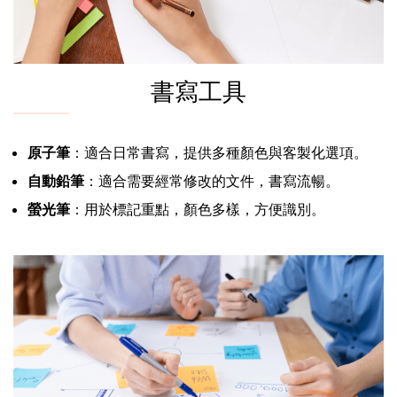
書寫工具
原子筆
：適合日常書寫，提供多種顏色與客製化選項。
自動鉛筆
：適合需要經常修改的文件，書寫流暢。
螢光筆
：用於標記重點，顏色多樣，方便識別。