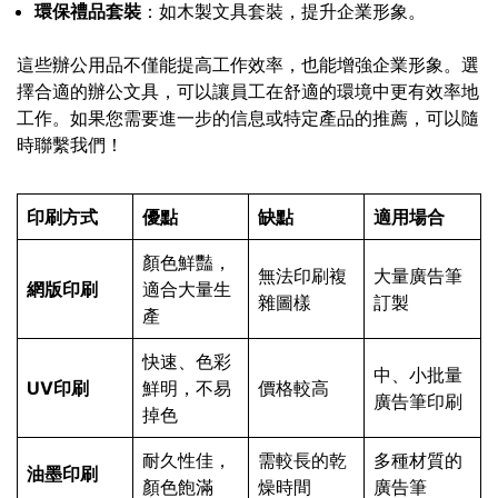
環保禮品套裝
：如木製文具套裝，提升企業形象。
這些辦公用品不僅能提高工作效率，也能增強企業形象。選
擇合適的辦公文具，可以讓員工在舒適的環境中更有效率地
工作。如果您需要進一步的信息或特定產品的推薦，可以隨
時聯繫我們！
印刷方式
優點
缺點
適用場合
顏色鮮豔，
無法印刷複
大量廣告筆
網版印刷
適合大量生
雜圖樣
訂製
產
快速、色彩
中、小批量
UV印刷
鮮明，不易
價格較高
廣告筆印刷
掉色
耐久性佳，
需較長的乾
多種材質的
油墨印刷
顏色飽滿
燥時間
廣告筆