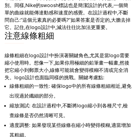
別。同樣,Nike的swoosh標誌也是簡潔設計的代表,一個簡
單的曲線就能傳達動感和速度的感覺。在設計過程中,不斷
問自己:”這個元素真的必要嗎?”如果答案是否定的,大膽去掉
它。記住,在logo設計中,減法往往比加法更重要。
注意線條粗細
線條粗細在logo設計中扮演著關鍵角色,尤其是當logo需要
縮小使用時。想像一下,如果你用極細的鉛筆畫一幅畫,然後
把它縮小到郵票大小,線條可能就會變得模糊不清或完全消
失。logo設計也面臨同樣的挑戰。關鍵考慮點:
線條粗細的一致性: 確保logo中的所有線條粗細相近,避免
出現過於纖細的部分。
縮放測試: 在設計過程中,不斷將logo縮小到各種尺寸,檢
查線條是否仍然清晰可見。
適度調整: 如果發現某些線條在縮小時變得模糊,適當增加
其粗細。