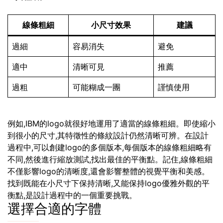
線條粗細
小尺寸效果
建議
過細
容易消失
避免
適中
清晰可見
推薦
過粗
可能糊成一團
謹慎使用
例如,IBM的logo就很好地運用了適當的線條粗細。即使縮小
到很小的尺寸,其特徵性的條紋設計仍然清晰可辨。在設計
過程中,可以創建logo的多個版本,每個版本的線條粗細略有
不同,然後進行縮放測試,找出最佳的平衡點。記住,線條粗細
不僅影響logo的清晰度,還會影響整體的視覺平衡和美感。
找到既能在小尺寸下保持清晰,又能保持logo優雅外觀的平
衡點,是設計過程中的一個重要挑戰。
選擇合適的字體