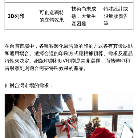
技術尚未成
特殊設計或
可創造獨特
3D列印
熟，大量生
限量版廣告
的立體效果
產困難
筆
在台灣市場中，各種客製化廣告筆的印刷方式各有其優缺點
和適用場合。選擇合適的印刷方式應根據預算、需求及產品
特性來決定。網版印刷和UV印刷是常見選擇，而熱轉印和
雷射雕刻則適合需要特殊效果的產品。
針對台灣市場的需求：