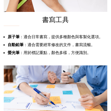
書寫工具
原子筆
：適合日常書寫，提供多種顏色與客製化選項。
自動鉛筆
：適合需要經常修改的文件，書寫流暢。
螢光筆
：用於標記重點，顏色多樣，方便識別。