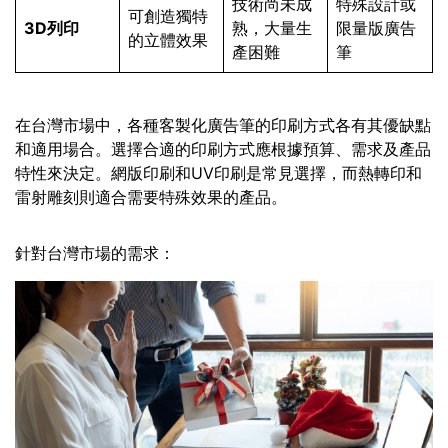
技術尚未成
特殊設計或
可創造獨特
3D列印
熟，大量生
限量版廣告
的立體效果
產困難
筆
在台灣市場中，各種客製化廣告筆的印刷方式各有其優缺點
和適用場合。選擇合適的印刷方式應根據預算、需求及產品
特性來決定。網版印刷和UV印刷是常見選擇，而熱轉印和
雷射雕刻則適合需要特殊效果的產品。
針對台灣市場的需求：