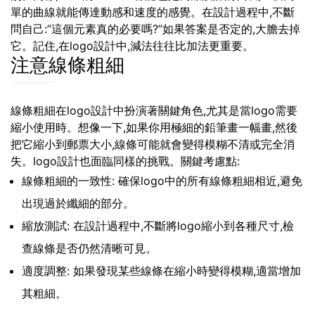
單的曲線就能傳達動感和速度的感覺。在設計過程中,不斷
問自己:”這個元素真的必要嗎?”如果答案是否定的,大膽去掉
它。記住,在logo設計中,減法往往比加法更重要。
注意線條粗細
線條粗細在logo設計中扮演著關鍵角色,尤其是當logo需要
縮小使用時。想像一下,如果你用極細的鉛筆畫一幅畫,然後
把它縮小到郵票大小,線條可能就會變得模糊不清或完全消
失。logo設計也面臨同樣的挑戰。關鍵考慮點:
線條粗細的一致性: 確保logo中的所有線條粗細相近,避免
出現過於纖細的部分。
縮放測試: 在設計過程中,不斷將logo縮小到各種尺寸,檢
查線條是否仍然清晰可見。
適度調整: 如果發現某些線條在縮小時變得模糊,適當增加
其粗細。