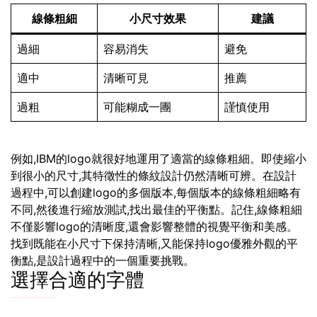
線條粗細
小尺寸效果
建議
過細
容易消失
避免
適中
清晰可見
推薦
過粗
可能糊成一團
謹慎使用
例如,IBM的logo就很好地運用了適當的線條粗細。即使縮小
到很小的尺寸,其特徵性的條紋設計仍然清晰可辨。在設計
過程中,可以創建logo的多個版本,每個版本的線條粗細略有
不同,然後進行縮放測試,找出最佳的平衡點。記住,線條粗細
不僅影響logo的清晰度,還會影響整體的視覺平衡和美感。
找到既能在小尺寸下保持清晰,又能保持logo優雅外觀的平
衡點,是設計過程中的一個重要挑戰。
選擇合適的字體