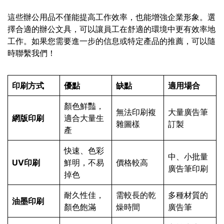
這些辦公用品不僅能提高工作效率，也能增強企業形象。選
擇合適的辦公文具，可以讓員工在舒適的環境中更有效率地
工作。如果您需要進一步的信息或特定產品的推薦，可以隨
時聯繫我們！
印刷方式
優點
缺點
適用場合
顏色鮮豔，
無法印刷複
大量廣告筆
網版印刷
適合大量生
雜圖樣
訂製
產
快速、色彩
中、小批量
UV印刷
鮮明，不易
價格較高
廣告筆印刷
掉色
耐久性佳，
需較長的乾
多種材質的
油墨印刷
顏色飽滿
燥時間
廣告筆