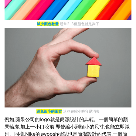
減少顏色數量
通常2-3種顏色就足夠了
避免細小的圖案
這些在縮小時容易消失
例如,蘋果公司的logo就是簡潔設計的典範。一個簡單的蘋
果輪廓,加上一小口咬痕,即使縮小到極小的尺寸,也能立即識
別。同樣,Nike的swoosh標誌也是簡潔設計的代表,一個簡