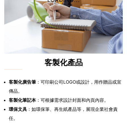
LOADING...
客製化產品
客製化廣告筆
：可印刷公司LOGO或設計，用作贈品或宣
傳品。
客製化筆記本
：可根據需求設計封面和內頁內容。
環保文具
：如環保筆、再生紙產品等，展現企業社會責
任。