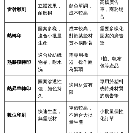
高檔廣告
立體效果，
顏色單調，
雷射雕刻
筆，商務場
耐磨損
成本較高
合
圖案多樣，
成本較高，
需要多樣化
熱轉印
適合小批量
對於某些材
圖案的廣告
生產
質不易附著
筆
適合於紡織
需專用機
T恤、帆布
熱膠膜轉印
物品，耐水
器，操作較
包等產品
洗
為繁瑣
圖案滲透性
專用於塑料
適用材質有
熱昇華轉印
強，顏色持
或特殊材質
限
久
的廣告筆
單價較高，
快速生產，
小批量個性
數位印刷
不適合大批
無需版材
化訂單
量生產