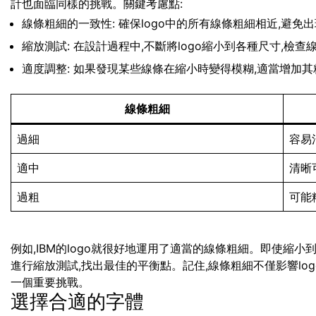
計也面臨同樣的挑戰。關鍵考慮點:
線條粗細的一致性: 確保logo中的所有線條粗細相近,避免
縮放測試: 在設計過程中,不斷將logo縮小到各種尺寸,檢
適度調整: 如果發現某些線條在縮小時變得模糊,適當增加其
線條粗細
過細
容易
適中
清晰
過粗
可能
例如,IBM的logo就很好地運用了適當的線條粗細。即使縮
進行縮放測試,找出最佳的平衡點。記住,線條粗細不僅影響lo
一個重要挑戰。
選擇合適的字體