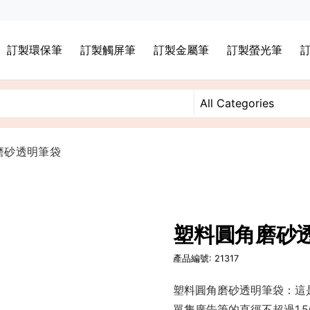
訂製環保筆
訂製觸屏筆
訂製金屬筆
訂製螢光筆
磨砂透明筆袋
塑料圓角磨砂
產品編號: 21317
塑料圓角磨砂透明筆袋：這
單隻廣告筆的直徑不超過1.5