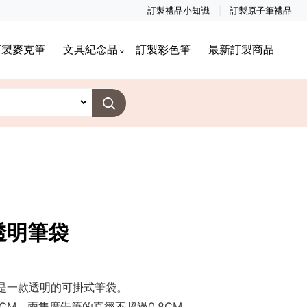
訂製禮品小知識
訂製原子筆禮品
訂製麥克筆
文具紀念品
訂製彩色筆
最新訂製商品
透明筆袋
是一款透明的可掛式筆袋。
CM，兩隻廣告筆的直徑不超過0.8CM。