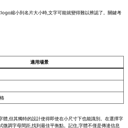
當logo縮小到名片大小時,文字可能就變得難以辨認了。關鍵考
適用場景
風格
script字體,但其獨特的設計使得即使在小尺寸下也能識別。在選擇字
試微調字母間距,找到最佳平衡點。記住,字體不僅是傳達信息