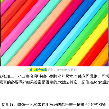
減少顏色數量
通常2-3種顏色就足夠了
廓,加上一小口咬痕,即使縮小到極小的尺寸,也能立即識別。同樣,N
真的必要嗎?”如果答案是否定的,大膽去掉它。記住,在logo設
要縮小使用時。想像一下,如果你用極細的鉛筆畫一幅畫,然後把它縮