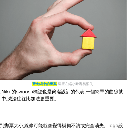
避免細小的圖案
這些在縮小時容易消失
ike的swoosh標誌也是簡潔設計的代表,一個簡單的曲線就
計中,減法往往比加法更重要。
小到郵票大小,線條可能就會變得模糊不清或完全消失。logo設