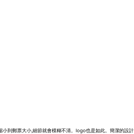
縮小到郵票大小,細節就會模糊不清。logo也是如此。簡潔的設計