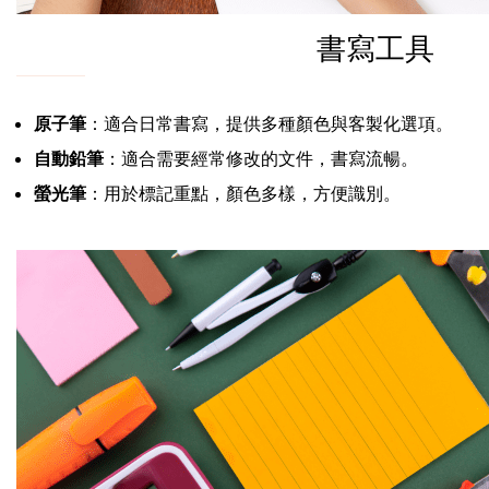
書寫工具
原子筆
：適合日常書寫，提供多種顏色與客製化選項。
自動鉛筆
：適合需要經常修改的文件，書寫流暢。
螢光筆
：用於標記重點，顏色多樣，方便識別。