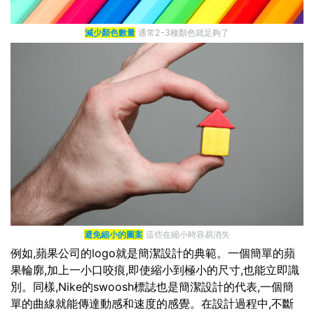
減少顏色數量
通常2-3種顏色就足夠了
避免細小的圖案
這些在縮小時容易消失
例如,蘋果公司的logo就是簡潔設計的典範。一個簡單的蘋
果輪廓,加上一小口咬痕,即使縮小到極小的尺寸,也能立即識
別。同樣,Nike的swoosh標誌也是簡潔設計的代表,一個簡
單的曲線就能傳達動感和速度的感覺。在設計過程中,不斷