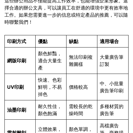
這些辦公用品不僅能提高工作效率，也能增強企業形象。選
擇合適的辦公文具，可以讓員工在舒適的環境中更有效率地
工作。如果您需要進一步的信息或特定產品的推薦，可以隨
時聯繫我們！
印刷方式
優點
缺點
適用場合
顏色鮮豔，
無法印刷複
大量廣告筆
網版印刷
適合大量生
雜圖樣
訂製
產
快速、色彩
中、小批量
UV印刷
鮮明，不易
價格較高
廣告筆印刷
掉色
耐久性佳，
需較長的乾
多種材質的
油墨印刷
顏色飽滿
燥時間
廣告筆
高檔廣告
立體效果，
顏色單調，
雷射雕刻
筆，商務場