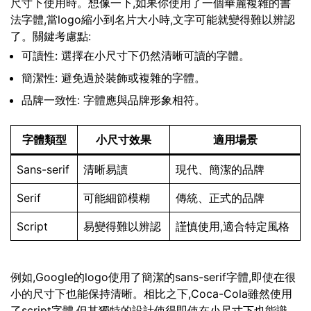
尺寸下使用時。想像一下,如果你使用了一個華麗複雜的書
法字體,當logo縮小到名片大小時,文字可能就變得難以辨認
了。關鍵考慮點:
可讀性: 選擇在小尺寸下仍然清晰可讀的字體。
簡潔性: 避免過於裝飾或複雜的字體。
品牌一致性: 字體應與品牌形象相符。
字體類型
小尺寸效果
適用場景
Sans-serif
清晰易讀
現代、簡潔的品牌
Serif
可能細節模糊
傳統、正式的品牌
Script
易變得難以辨認
謹慎使用,適合特定風格
例如,Google的logo使用了簡潔的sans-serif字體,即使在很
小的尺寸下也能保持清晰。相比之下,Coca-Cola雖然使用
了script字體,但其獨特的設計使得即使在小尺寸下也能識