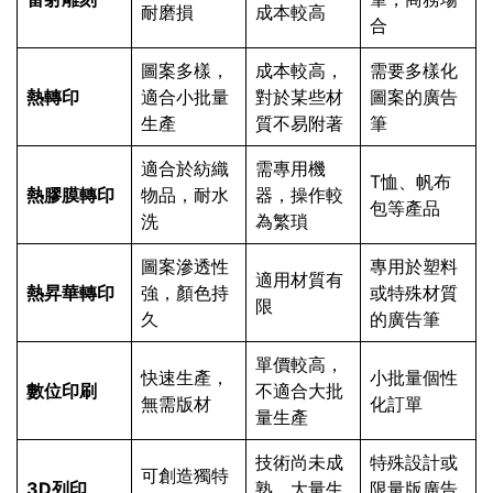
耐磨損
成本較高
合
圖案多樣，
成本較高，
需要多樣化
熱轉印
適合小批量
對於某些材
圖案的廣告
生產
質不易附著
筆
適合於紡織
需專用機
T恤、帆布
熱膠膜轉印
物品，耐水
器，操作較
包等產品
洗
為繁瑣
圖案滲透性
專用於塑料
適用材質有
熱昇華轉印
強，顏色持
或特殊材質
限
久
的廣告筆
單價較高，
快速生產，
小批量個性
數位印刷
不適合大批
無需版材
化訂單
量生產
技術尚未成
特殊設計或
可創造獨特
3D列印
熟，大量生
限量版廣告