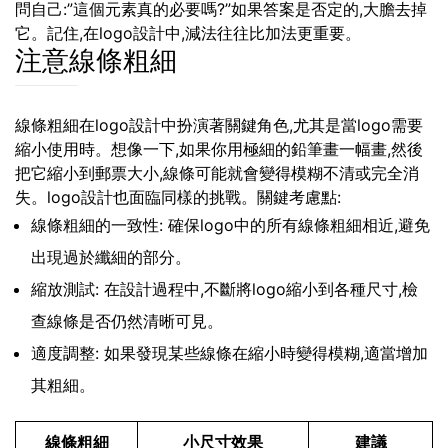
問自己:”這個元素真的必要嗎?”如果答案是否定的,大膽去掉
它。記住,在logo設計中,減法往往比加法更重要。
注意線條粗細
線條粗細在logo設計中扮演著關鍵角色,尤其是當logo需要
縮小使用時。想像一下,如果你用極細的鉛筆畫一幅畫,然後
把它縮小到郵票大小,線條可能就會變得模糊不清或完全消
失。logo設計也面臨同樣的挑戰。關鍵考慮點:
線條粗細的一致性: 確保logo中的所有線條粗細相近,避免
出現過於纖細的部分。
縮放測試: 在設計過程中,不斷將logo縮小到各種尺寸,檢
查線條是否仍然清晰可見。
適度調整: 如果發現某些線條在縮小時變得模糊,適當增加
其粗細。
線條粗細
小尺寸效果
建議