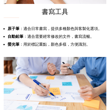
書寫工具
原子筆
：適合日常書寫，提供多種顏色與客製化選項。
自動鉛筆
：適合需要經常修改的文件，書寫流暢。
螢光筆
：用於標記重點，顏色多樣，方便識別。