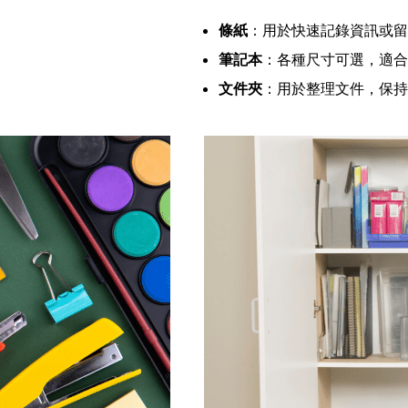
條紙
：用於快速記錄資訊或留
筆記本
：各種尺寸可選，適合
文件夾
：用於整理文件，保持