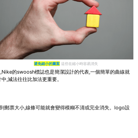
避免細小的圖案
這些在縮小時容易消失
ike的swoosh標誌也是簡潔設計的代表,一個簡單的曲線就
計中,減法往往比加法更重要。
小到郵票大小,線條可能就會變得模糊不清或完全消失。logo設