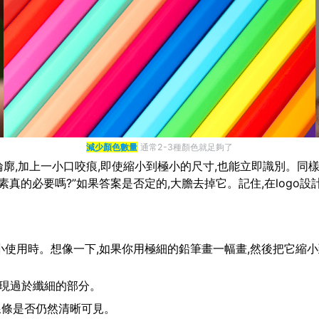
減少顏色數量
通常2-3種顏色就足夠了
廓,加上一小口咬痕,即使縮小到極小的尺寸,也能立即識別。同樣,N
真的必要嗎?”如果答案是否定的,大膽去掉它。記住,在logo設
要縮小使用時。想像一下,如果你用極細的鉛筆畫一幅畫,然後把它縮
出現過於纖細的部分。
查線條是否仍然清晰可見。