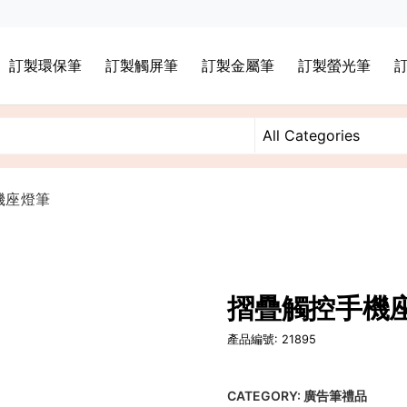
訂製環保筆
訂製觸屏筆
訂製金屬筆
訂製螢光筆
機座燈筆
摺疊觸控手機
產品編號: 21895
CATEGORY:
廣告筆禮品