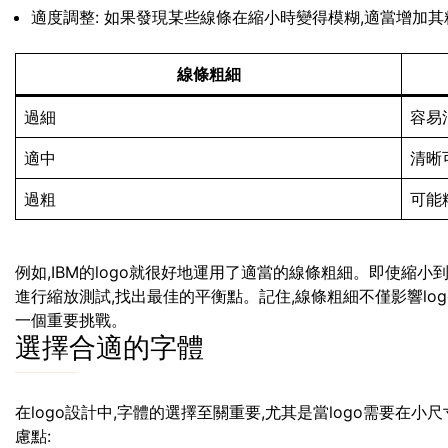
適度調整: 如果發現某些線條在縮小時變得模糊,適當增加其
線條粗細
過細
容易
適中
清晰
過粗
可能
例如,IBM的logo就很好地運用了適當的線條粗細。即使縮
進行縮放測試,找出最佳的平衡點。記住,線條粗細不僅影響lo
一個重要挑戰。
選擇合適的字體
在logo設計中,字體的選擇至關重要,尤其是當logo需要在
慮點: