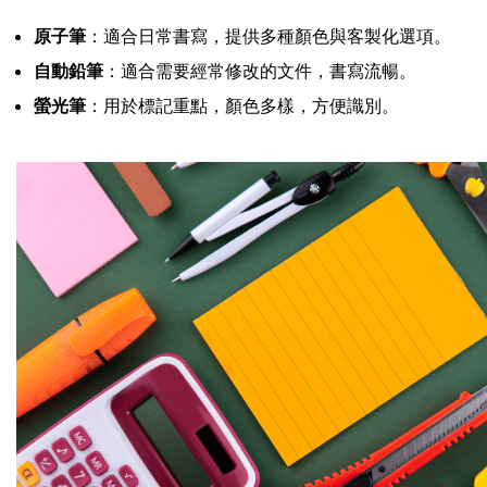
原子筆
：適合日常書寫，提供多種顏色與客製化選項。
自動鉛筆
：適合需要經常修改的文件，書寫流暢。
螢光筆
：用於標記重點，顏色多樣，方便識別。