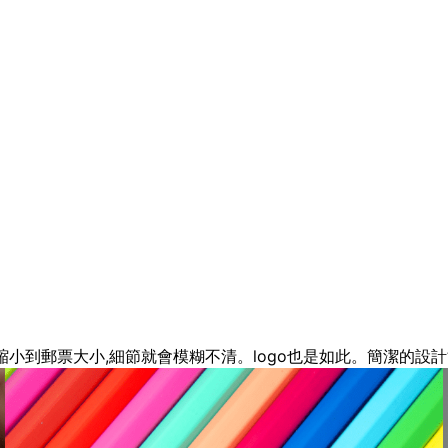
縮小到郵票大小,細節就會模糊不清。logo也是如此。簡潔的設計