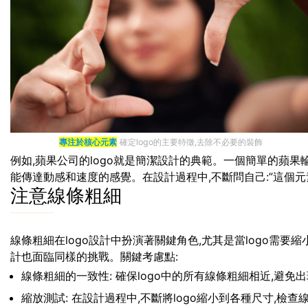
專注於核心元素
確定logo的主要特徵,去除不必要的裝飾
例如,蘋果公司的logo就是簡潔設計的典範。一個簡單的蘋果輪
能傳達動感和速度的感覺。在設計過程中,不斷問自己:”這個元素
注意線條粗細
線條粗細在logo設計中扮演著關鍵角色,尤其是當logo需
計也面臨同樣的挑戰。關鍵考慮點:
線條粗細的一致性: 確保logo中的所有線條粗細相近,避免
縮放測試: 在設計過程中,不斷將logo縮小到各種尺寸,檢