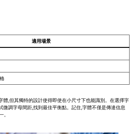
適用場景
風格
script字體,但其獨特的設計使得即使在小尺寸下也能識別。在選擇字
試微調字母間距,找到最佳平衡點。記住,字體不僅是傳達信息
一。