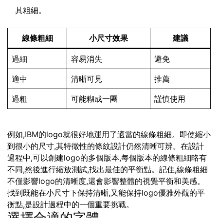
其粗細。
線條粗細
小尺寸效果
建議
過細
容易消失
避免
適中
清晰可見
推薦
過粗
可能糊成一團
謹慎使用
例如,IBM的logo就很好地運用了適當的線條粗細。即使縮小
到很小的尺寸,其特徵性的條紋設計仍然清晰可辨。在設計
過程中,可以創建logo的多個版本,每個版本的線條粗細略有
不同,然後進行縮放測試,找出最佳的平衡點。記住,線條粗細
不僅影響logo的清晰度,還會影響整體的視覺平衡和美感。
找到既能在小尺寸下保持清晰,又能保持logo優雅外觀的平
衡點,是設計過程中的一個重要挑戰。