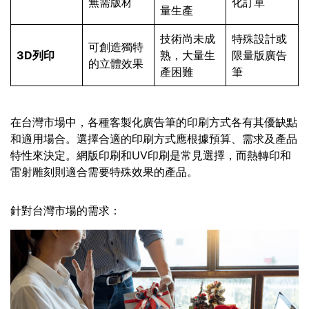
無需版材
化訂單
量生產
技術尚未成
特殊設計或
可創造獨特
3D列印
熟，大量生
限量版廣告
的立體效果
產困難
筆
在台灣市場中，各種客製化廣告筆的印刷方式各有其優缺點
和適用場合。選擇合適的印刷方式應根據預算、需求及產品
特性來決定。網版印刷和UV印刷是常見選擇，而熱轉印和
雷射雕刻則適合需要特殊效果的產品。
針對台灣市場的需求：