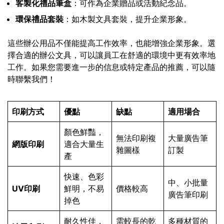
客製化禮品筆盒
：可作為企業贈品或活動紀念品。
環保禮品套裝
：如木製文具套裝，提升企業形象。
這些辦公用品不僅能提高工作效率，也能增強企業形象。選
擇合適的辦公文具，可以讓員工在舒適的環境中更有效率地
工作。如果您需要進一步的信息或特定產品的推薦，可以隨
時聯繫我們！
印刷方式
優點
缺點
適用場合
顏色鮮豔，
無法印刷複
大量廣告筆
網版印刷
適合大量生
雜圖樣
訂製
產
快速、色彩
中、小批量
UV印刷
鮮明，不易
價格較高
廣告筆印刷
掉色
耐久性佳，
需較長的乾
多種材質的