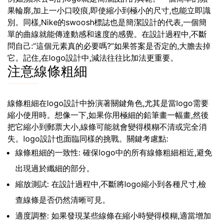
果輪廓,加上一小口咬痕,即使縮小到極小的尺寸,也能立即識
別。同樣,Nike的swoosh標誌也是簡潔設計的代表,一個簡
單的曲線就能傳達動感和速度的感覺。在設計過程中,不斷
問自己:”這個元素真的必要嗎?”如果答案是否定的,大膽去掉
它。記住,在logo設計中,減法往往比加法更重要。
注意線條粗細
線條粗細在logo設計中扮演著關鍵角色,尤其是當logo需要
縮小使用時。想像一下,如果你用極細的鉛筆畫一幅畫,然後
把它縮小到郵票大小,線條可能就會變得模糊不清或完全消
失。logo設計也面臨同樣的挑戰。關鍵考慮點:
線條粗細的一致性: 確保logo中的所有線條粗細相近,避免
出現過於纖細的部分。
縮放測試: 在設計過程中,不斷將logo縮小到各種尺寸,檢
查線條是否仍然清晰可見。
適度調整: 如果發現某些線條在縮小時變得模糊,適當增加