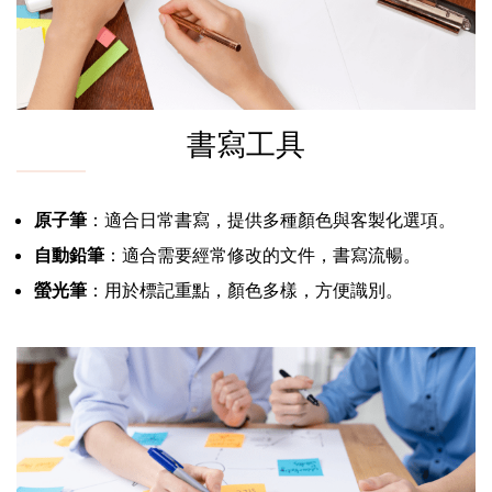
書寫工具
原子筆
：適合日常書寫，提供多種顏色與客製化選項。
自動鉛筆
：適合需要經常修改的文件，書寫流暢。
螢光筆
：用於標記重點，顏色多樣，方便識別。