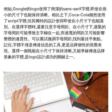
例如,Google的logo使用了簡潔的sans-serif字體,即使在很
小的尺寸下也能保持清晰。相比之下,Coca-Cola雖然使用
了script字體,但其獨特的設計使得即使在小尺寸下也能識
別。在選擇字體時,還要注意字母間距。在小尺寸下,過緊的
字母間距可能導致文字糊在一起,而過寬的間距又可能影響
整體的連貫性。可以嘗試微調字母間距,找到最佳平衡點。
記住,字體不僅是傳達信息的工具,更是品牌個性的視覺表
現。選擇一個既能在小尺寸下保持清晰,又能準確傳達品牌
形象的字體,是logo設計成功的關鍵之一。