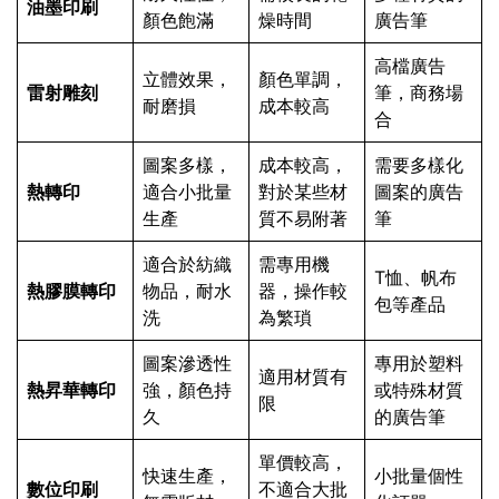
油墨印刷
顏色飽滿
燥時間
廣告筆
高檔廣告
立體效果，
顏色單調，
雷射雕刻
筆，商務場
耐磨損
成本較高
合
圖案多樣，
成本較高，
需要多樣化
熱轉印
適合小批量
對於某些材
圖案的廣告
生產
質不易附著
筆
適合於紡織
需專用機
T恤、帆布
熱膠膜轉印
物品，耐水
器，操作較
包等產品
洗
為繁瑣
圖案滲透性
專用於塑料
適用材質有
熱昇華轉印
強，顏色持
或特殊材質
限
久
的廣告筆
單價較高，
快速生產，
小批量個性
數位印刷
不適合大批