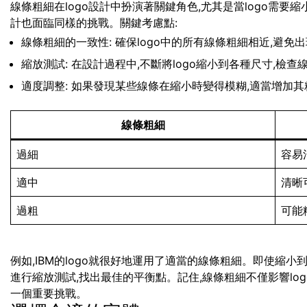
線條粗細在logo設計中扮演著關鍵角色,尤其是當logo需
計也面臨同樣的挑戰。關鍵考慮點:
線條粗細的一致性: 確保logo中的所有線條粗細相近,避免
縮放測試: 在設計過程中,不斷將logo縮小到各種尺寸,檢
適度調整: 如果發現某些線條在縮小時變得模糊,適當增加其
線條粗細
過細
容易
適中
清晰
過粗
可能
例如,IBM的logo就很好地運用了適當的線條粗細。即使縮
進行縮放測試,找出最佳的平衡點。記住,線條粗細不僅影響lo
一個重要挑戰。