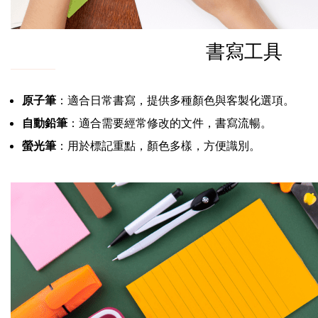
書寫工具
原子筆
：適合日常書寫，提供多種顏色與客製化選項。
自動鉛筆
：適合需要經常修改的文件，書寫流暢。
螢光筆
：用於標記重點，顏色多樣，方便識別。