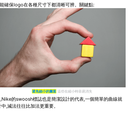
能確保logo在各種尺寸下都清晰可辨。關鍵點:
避免細小的圖案
這些在縮小時容易消失
ike的swoosh標誌也是簡潔設計的代表,一個簡單的曲線就
計中,減法往往比加法更重要。