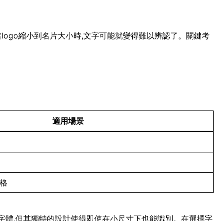
當logo縮小到名片大小時,文字可能就變得難以辨認了。關鍵考
適用場景
風格
script字體,但其獨特的設計使得即使在小尺寸下也能識別。在選擇字