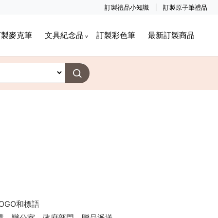
訂製禮品小知識
訂製原子筆禮品
訂製麥克筆
文具紀念品
訂製彩色筆
最新訂製商品
OGO和標語
機構，辦公室，政府部門，贈品派送