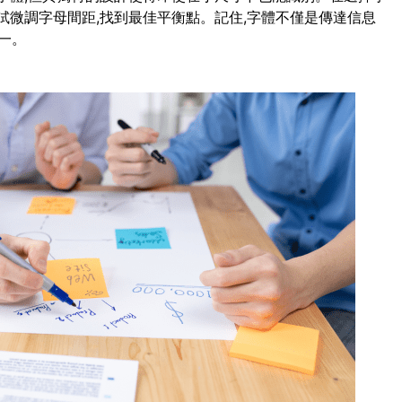
試微調字母間距,找到最佳平衡點。記住,字體不僅是傳達信息
一。