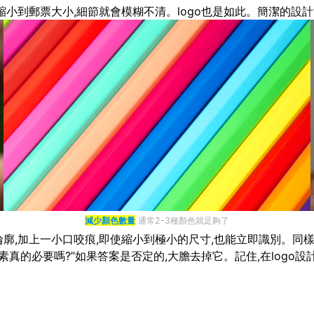
縮小到郵票大小,細節就會模糊不清。logo也是如此。簡潔的設計
減少顏色數量
通常2-3種顏色就足夠了
廓,加上一小口咬痕,即使縮小到極小的尺寸,也能立即識別。同樣,N
真的必要嗎?”如果答案是否定的,大膽去掉它。記住,在logo設