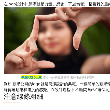
在logo設計中,簡潔就是力量。想像一下,當你把一幅複雜的畫
專注於核心元素
確定logo的主要特徵,去除不必要的裝飾
例如,蘋果公司的logo就是簡潔設計的典範。一個簡單的蘋果輪
能傳達動感和速度的感覺。在設計過程中,不斷問自己:”這個元素
注意線條粗細