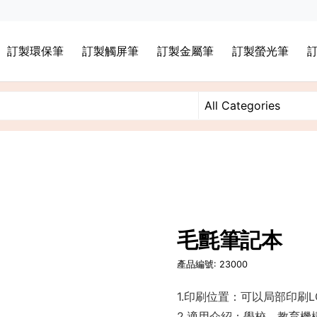
訂製環保筆
訂製觸屏筆
訂製金屬筆
訂製螢光筆
毛氈筆記本
產品編號: 23000
1.印刷位置：可以局部印刷L
2.適用介紹：學校，教育