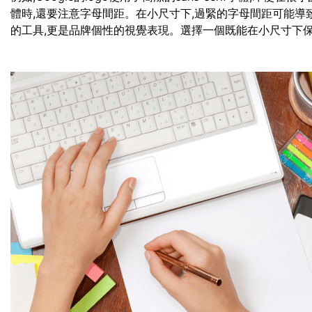
體時,還要注意字母間距。在小尺寸下,過緊的字母間距可能導
的工具,更是品牌個性的視覺表現。選擇一個既能在小尺寸下保持