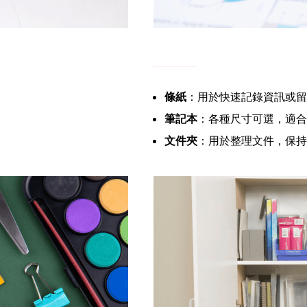
條紙
：用於快速記錄資訊或留
筆記本
：各種尺寸可選，適合
文件夾
：用於整理文件，保持