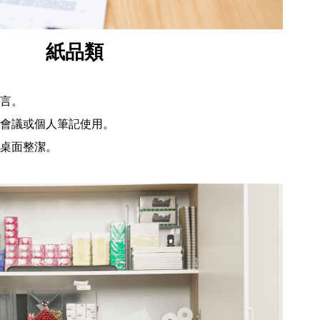
紙品類
言。
會議或個人筆記使用。
桌面整潔。