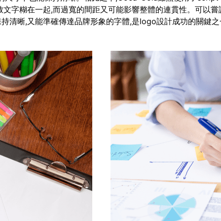
致文字糊在一起,而過寬的間距又可能影響整體的連貫性。可以嘗
清晰,又能準確傳達品牌形象的字體,是logo設計成功的關鍵之