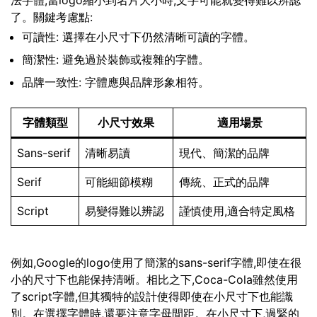
法字體,當logo縮小到名片大小時,文字可能就變得難以辨認
了。關鍵考慮點:
可讀性: 選擇在小尺寸下仍然清晰可讀的字體。
簡潔性: 避免過於裝飾或複雜的字體。
品牌一致性: 字體應與品牌形象相符。
字體類型
小尺寸效果
適用場景
Sans-serif
清晰易讀
現代、簡潔的品牌
Serif
可能細節模糊
傳統、正式的品牌
Script
易變得難以辨認
謹慎使用,適合特定風格
例如,Google的logo使用了簡潔的sans-serif字體,即使在很
小的尺寸下也能保持清晰。相比之下,Coca-Cola雖然使用
了script字體,但其獨特的設計使得即使在小尺寸下也能識
別。在選擇字體時,還要注意字母間距。在小尺寸下,過緊的