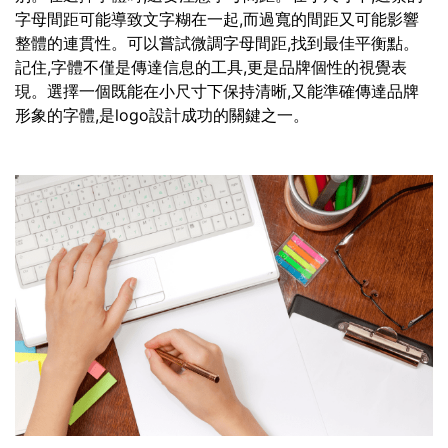
字母間距可能導致文字糊在一起,而過寬的間距又可能影響
整體的連貫性。可以嘗試微調字母間距,找到最佳平衡點。
記住,字體不僅是傳達信息的工具,更是品牌個性的視覺表
現。選擇一個既能在小尺寸下保持清晰,又能準確傳達品牌
形象的字體,是logo設計成功的關鍵之一。