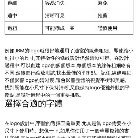
過細
容易消失
避免
適中
清晰可見
推薦
過粗
可能糊成一團
謹慎使用
例如,IBM的logo就很好地運用了適當的線條粗細。即使縮小
到很小的尺寸,其特徵性的條紋設計仍然清晰可辨。在設計
過程中,可以創建logo的多個版本,每個版本的線條粗細略有
不同,然後進行縮放測試,找出最佳的平衡點。記住,線條粗細
不僅影響logo的清晰度,還會影響整體的視覺平衡和美感。
找到既能在小尺寸下保持清晰,又能保持logo優雅外觀的平
衡點,是設計過程中的一個重要挑戰。
選擇合適的字體
在logo設計中,字體的選擇至關重要,尤其是當logo需要在小
尺寸下使用時。想像一下,如果你使用了一個華麗複雜的書