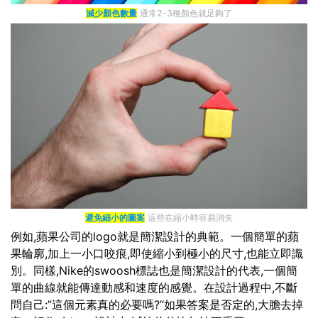
減少顏色數量
通常2-3種顏色就足夠了
避免細小的圖案
這些在縮小時容易消失
例如,蘋果公司的logo就是簡潔設計的典範。一個簡單的蘋
果輪廓,加上一小口咬痕,即使縮小到極小的尺寸,也能立即識
別。同樣,Nike的swoosh標誌也是簡潔設計的代表,一個簡
單的曲線就能傳達動感和速度的感覺。在設計過程中,不斷
問自己:”這個元素真的必要嗎?”如果答案是否定的,大膽去掉