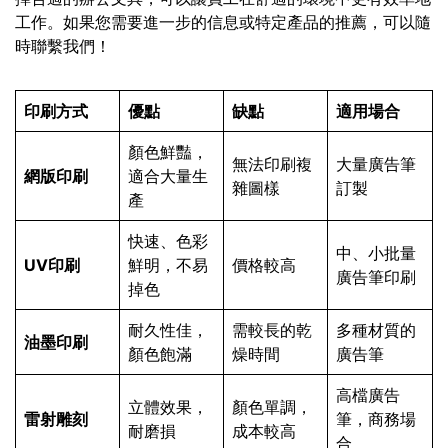
工作。如果您需要進一步的信息或特定產品的推薦，可以隨
時聯繫我們！
印刷方式
優點
缺點
適用場合
顏色鮮豔，
無法印刷複
大量廣告筆
網版印刷
適合大量生
雜圖樣
訂製
產
快速、色彩
中、小批量
UV印刷
鮮明，不易
價格較高
廣告筆印刷
掉色
耐久性佳，
需較長的乾
多種材質的
油墨印刷
顏色飽滿
燥時間
廣告筆
高檔廣告
立體效果，
顏色單調，
雷射雕刻
筆，商務場
耐磨損
成本較高
合