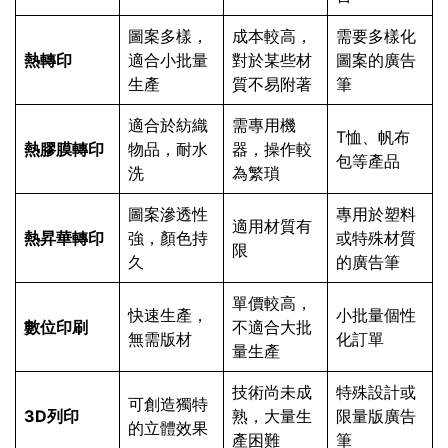
圖案多樣，
成本較高，
需要多樣化
熱轉印
適合小批量
對於某些材
圖案的廣告
生產
質不易附著
筆
適合於紡織
需專用機
T恤、帆布
熱膠膜轉印
物品，耐水
器，操作較
包等產品
洗
為繁瑣
圖案滲透性
專用於塑料
適用材質有
熱昇華轉印
強，顏色持
或特殊材質
限
久
的廣告筆
單價較高，
快速生產，
小批量個性
數位印刷
不適合大批
無需版材
化訂單
量生產
技術尚未成
特殊設計或
可創造獨特
3D列印
熟，大量生
限量版廣告
的立體效果
產困難
筆