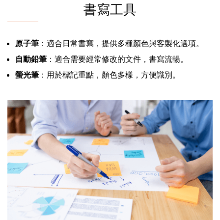
書寫工具
原子筆
：適合日常書寫，提供多種顏色與客製化選項。
自動鉛筆
：適合需要經常修改的文件，書寫流暢。
螢光筆
：用於標記重點，顏色多樣，方便識別。