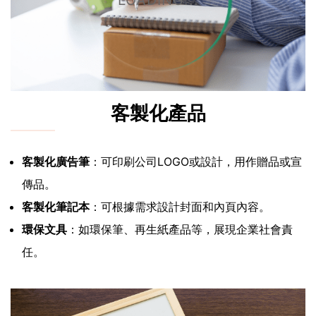
LOADING...
客製化產品
客製化廣告筆
：可印刷公司LOGO或設計，用作贈品或宣
傳品。
客製化筆記本
：可根據需求設計封面和內頁內容。
環保文具
：如環保筆、再生紙產品等，展現企業社會責
任。