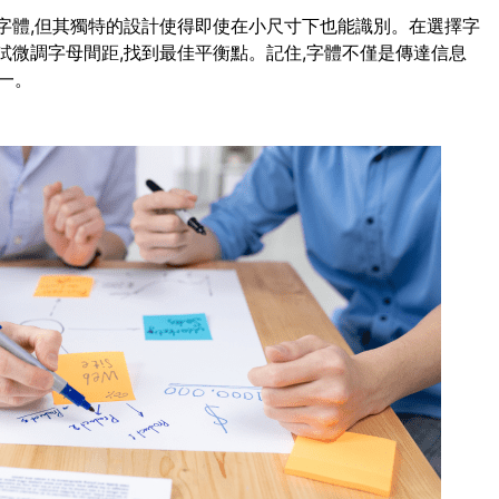
script字體,但其獨特的設計使得即使在小尺寸下也能識別。在選擇字
試微調字母間距,找到最佳平衡點。記住,字體不僅是傳達信息
一。