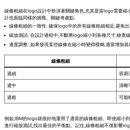
線條粗細在logo設計中扮演著關鍵角色,尤其是當logo需
計也面臨同樣的挑戰。關鍵考慮點:
線條粗細的一致性: 確保logo中的所有線條粗細相近,避免
縮放測試: 在設計過程中,不斷將logo縮小到各種尺寸,檢
適度調整: 如果發現某些線條在縮小時變得模糊,適當增加其
線條粗細
過細
容易
適中
清晰
過粗
可能
例如,IBM的logo就很好地運用了適當的線條粗細。即使縮
進行縮放測試,找出最佳的平衡點。記住,線條粗細不僅影響lo