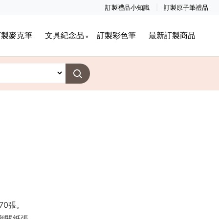
訂製禮品小知識
訂製原子筆禮品
訂製麥克筆
文具紀念品
訂製彩色筆
最新訂製商品
70張。
翻閱紙張。