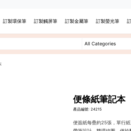
訂製環保筆
訂製觸屏筆
訂製金屬筆
訂製螢光筆
本
便條紙筆記本
產品編號: 24215
便簽紙每疊約25張，單行紙
帶筆設計，雙環線圈，便於