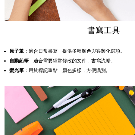
書寫工具
原子筆
：適合日常書寫，提供多種顏色與客製化選項。
自動鉛筆
：適合需要經常修改的文件，書寫流暢。
螢光筆
：用於標記重點，顏色多樣，方便識別。