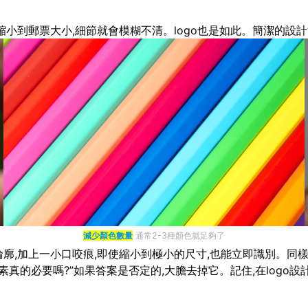
縮小到郵票大小,細節就會模糊不清。logo也是如此。簡潔的設計
減少顏色數量
通常2-3種顏色就足夠了
廓,加上一小口咬痕,即使縮小到極小的尺寸,也能立即識別。同樣,N
真的必要嗎?”如果答案是否定的,大膽去掉它。記住,在logo設