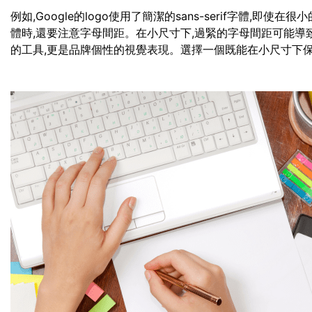
例如,Google的logo使用了簡潔的sans-serif字體,
體時,還要注意字母間距。在小尺寸下,過緊的字母間距可能導
的工具,更是品牌個性的視覺表現。選擇一個既能在小尺寸下保持