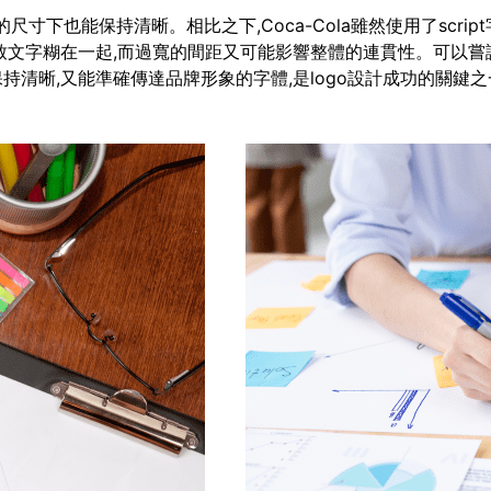
即使在很小的尺寸下也能保持清晰。相比之下,Coca-Cola雖然使用了
致文字糊在一起,而過寬的間距又可能影響整體的連貫性。可以嘗
清晰,又能準確傳達品牌形象的字體,是logo設計成功的關鍵之