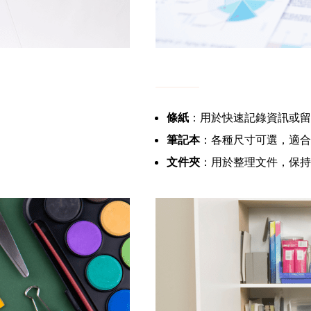
條紙
：用於快速記錄資訊或留
筆記本
：各種尺寸可選，適合
文件夾
：用於整理文件，保持