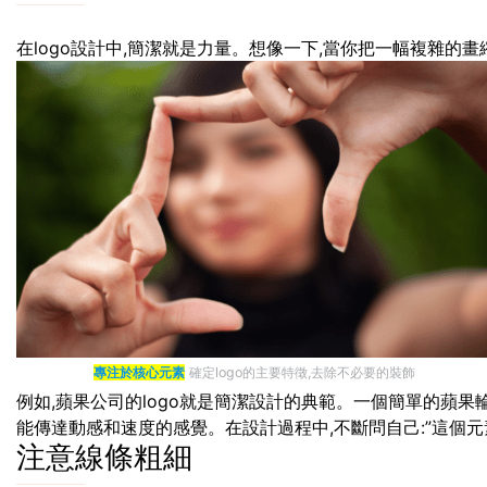
在logo設計中,簡潔就是力量。想像一下,當你把一幅複雜的畫
專注於核心元素
確定logo的主要特徵,去除不必要的裝飾
例如,蘋果公司的logo就是簡潔設計的典範。一個簡單的蘋果輪
能傳達動感和速度的感覺。在設計過程中,不斷問自己:”這個元素
注意線條粗細