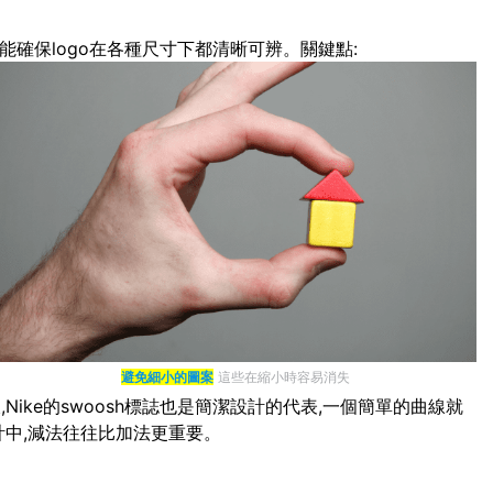
能確保logo在各種尺寸下都清晰可辨。關鍵點:
避免細小的圖案
這些在縮小時容易消失
ike的swoosh標誌也是簡潔設計的代表,一個簡單的曲線就
計中,減法往往比加法更重要。