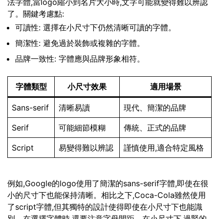
法字體,當logo縮小到名片大小時,文字可能就變得難以辨認
了。關鍵考慮點:
可讀性: 選擇在小尺寸下仍然清晰可讀的字體。
簡潔性: 避免過於裝飾或複雜的字體。
品牌一致性: 字體應與品牌形象相符。
字體類型
小尺寸效果
適用場景
Sans-serif
清晰易讀
現代、簡潔的品牌
Serif
可能細節模糊
傳統、正式的品牌
Script
易變得難以辨認
謹慎使用,適合特定風格
例如,Google的logo使用了簡潔的sans-serif字體,即使在很
小的尺寸下也能保持清晰。相比之下,Coca-Cola雖然使用
了script字體,但其獨特的設計使得即使在小尺寸下也能識
別。在選擇字體時,還要注意字母間距。在小尺寸下,過緊的