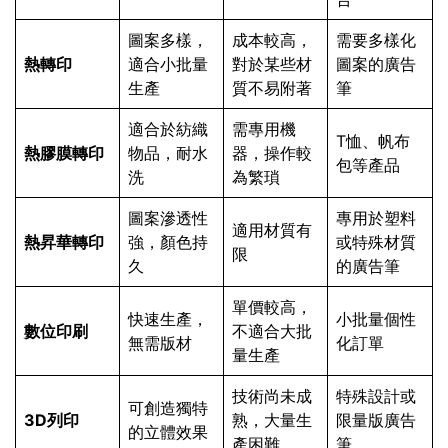
圖案多樣，
成本較高，
需要多樣化
熱轉印
適合小批量
對於某些材
圖案的廣告
生產
質不易附著
筆
適合於紡織
需專用機
T恤、帆布
熱膠膜轉印
物品，耐水
器，操作較
包等產品
洗
為繁瑣
圖案滲透性
專用於塑料
適用材質有
熱昇華轉印
強，顏色持
或特殊材質
限
久
的廣告筆
單價較高，
快速生產，
小批量個性
數位印刷
不適合大批
無需版材
化訂單
量生產
技術尚未成
特殊設計或
可創造獨特
3D列印
熟，大量生
限量版廣告
的立體效果
產困難
筆