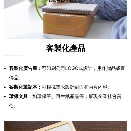
LOADING...
客製化產品
客製化廣告筆
：可印刷公司LOGO或設計，用作贈品或宣
傳品。
客製化筆記本
：可根據需求設計封面和內頁內容。
環保文具
：如環保筆、再生紙產品等，展現企業社會責
任。