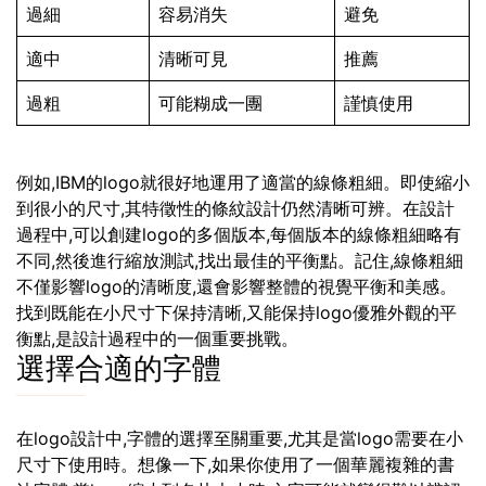
過細
容易消失
避免
適中
清晰可見
推薦
過粗
可能糊成一團
謹慎使用
例如,IBM的logo就很好地運用了適當的線條粗細。即使縮小
到很小的尺寸,其特徵性的條紋設計仍然清晰可辨。在設計
過程中,可以創建logo的多個版本,每個版本的線條粗細略有
不同,然後進行縮放測試,找出最佳的平衡點。記住,線條粗細
不僅影響logo的清晰度,還會影響整體的視覺平衡和美感。
找到既能在小尺寸下保持清晰,又能保持logo優雅外觀的平
衡點,是設計過程中的一個重要挑戰。
選擇合適的字體
在logo設計中,字體的選擇至關重要,尤其是當logo需要在小
尺寸下使用時。想像一下,如果你使用了一個華麗複雜的書