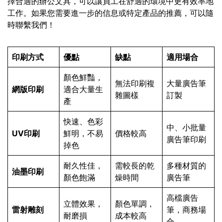
擇合適的辦公文具，可以讓員工在舒適的環境中更有效率地
工作。如果您需要進一步的信息或特定產品的推薦，可以隨
時聯繫我們！
印刷方式
優點
缺點
適用場合
顏色鮮豔，
無法印刷複
大量廣告筆
網版印刷
適合大量生
雜圖樣
訂製
產
快速、色彩
中、小批量
UV印刷
鮮明，不易
價格較高
廣告筆印刷
掉色
耐久性佳，
需較長的乾
多種材質的
油墨印刷
顏色飽滿
燥時間
廣告筆
高檔廣告
立體效果，
顏色單調，
雷射雕刻
筆，商務場
耐磨損
成本較高
合