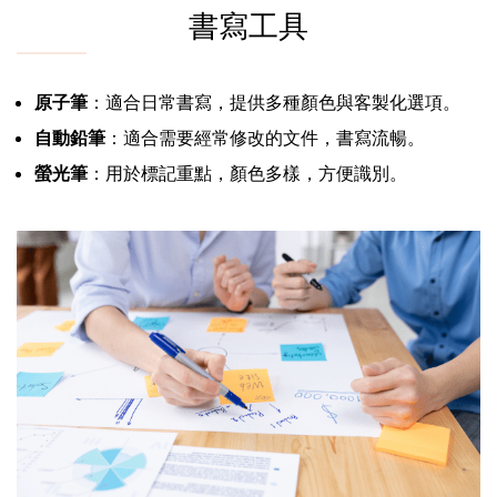
書寫工具
原子筆
：適合日常書寫，提供多種顏色與客製化選項。
自動鉛筆
：適合需要經常修改的文件，書寫流暢。
螢光筆
：用於標記重點，顏色多樣，方便識別。