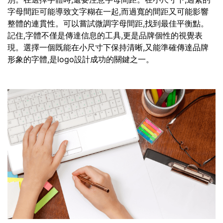
字母間距可能導致文字糊在一起,而過寬的間距又可能影響
整體的連貫性。可以嘗試微調字母間距,找到最佳平衡點。
記住,字體不僅是傳達信息的工具,更是品牌個性的視覺表
現。選擇一個既能在小尺寸下保持清晰,又能準確傳達品牌
形象的字體,是logo設計成功的關鍵之一。