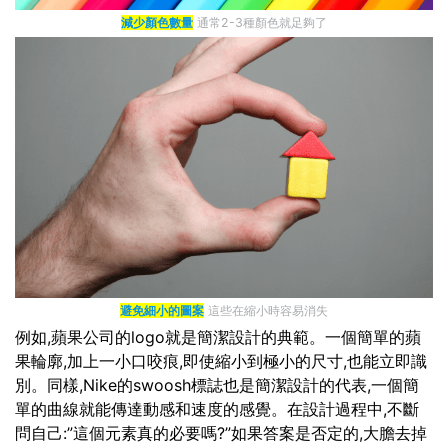
減少顏色數量
通常2-3種顏色就足夠了
避免細小的圖案
這些在縮小時容易消失
例如,蘋果公司的logo就是簡潔設計的典範。一個簡單的蘋
果輪廓,加上一小口咬痕,即使縮小到極小的尺寸,也能立即識
別。同樣,Nike的swoosh標誌也是簡潔設計的代表,一個簡
單的曲線就能傳達動感和速度的感覺。在設計過程中,不斷
問自己:”這個元素真的必要嗎?”如果答案是否定的,大膽去掉