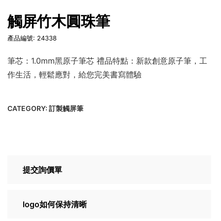
觸屏竹木圓珠筆
產品編號: 24338
筆芯：1.0mm黑原子筆芯 禮品特點：新款創意原子筆，工
作生活，輕鬆應對，給您完美書寫體驗
CATEGORY:
訂製觸屏筆
提交詢價單
logo如何保持清晰