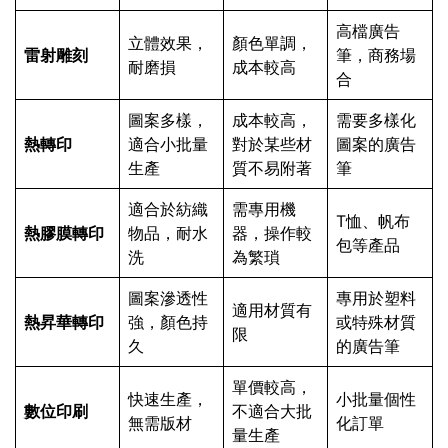
高檔廣告
立體效果，
顏色單調，
雷射雕刻
筆，商務場
耐磨損
成本較高
合
圖案多樣，
成本較高，
需要多樣化
熱轉印
適合小批量
對於某些材
圖案的廣告
生產
質不易附著
筆
適合於紡織
需專用機
T恤、帆布
熱膠膜轉印
物品，耐水
器，操作較
包等產品
洗
為繁瑣
圖案滲透性
專用於塑料
適用材質有
熱昇華轉印
強，顏色持
或特殊材質
限
久
的廣告筆
單價較高，
快速生產，
小批量個性
數位印刷
不適合大批
無需版材
化訂單
量生產