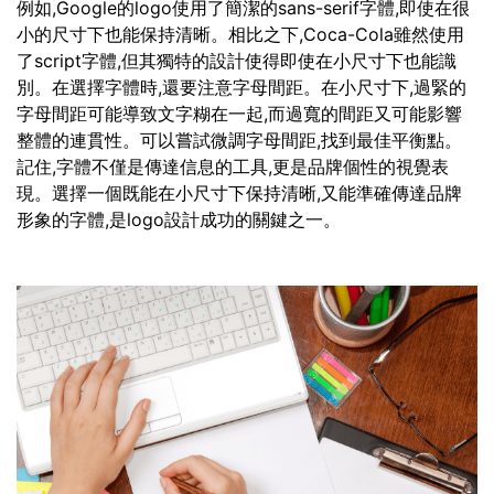
例如,Google的logo使用了簡潔的sans-serif字體,即使在很
小的尺寸下也能保持清晰。相比之下,Coca-Cola雖然使用
了script字體,但其獨特的設計使得即使在小尺寸下也能識
別。在選擇字體時,還要注意字母間距。在小尺寸下,過緊的
字母間距可能導致文字糊在一起,而過寬的間距又可能影響
整體的連貫性。可以嘗試微調字母間距,找到最佳平衡點。
記住,字體不僅是傳達信息的工具,更是品牌個性的視覺表
現。選擇一個既能在小尺寸下保持清晰,又能準確傳達品牌
形象的字體,是logo設計成功的關鍵之一。