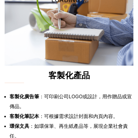
LOADING...
客製化產品
客製化廣告筆
：可印刷公司LOGO或設計，用作贈品或宣
傳品。
客製化筆記本
：可根據需求設計封面和內頁內容。
環保文具
：如環保筆、再生紙產品等，展現企業社會責
任。