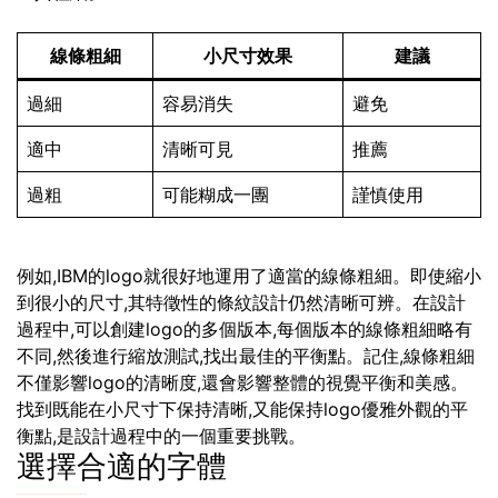
線條粗細
小尺寸效果
建議
過細
容易消失
避免
適中
清晰可見
推薦
過粗
可能糊成一團
謹慎使用
例如,IBM的logo就很好地運用了適當的線條粗細。即使縮小
到很小的尺寸,其特徵性的條紋設計仍然清晰可辨。在設計
過程中,可以創建logo的多個版本,每個版本的線條粗細略有
不同,然後進行縮放測試,找出最佳的平衡點。記住,線條粗細
不僅影響logo的清晰度,還會影響整體的視覺平衡和美感。
找到既能在小尺寸下保持清晰,又能保持logo優雅外觀的平
衡點,是設計過程中的一個重要挑戰。
選擇合適的字體