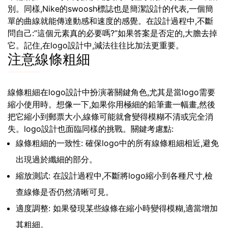
別。同樣,Nike的swoosh標誌也是簡潔設計的代表,一個簡
單的曲線就能傳達動感和速度的感覺。在設計過程中,不斷
問自己:”這個元素真的必要嗎?”如果答案是否定的,大膽去掉
它。記住,在logo設計中,減法往往比加法更重要。
注意線條粗細
線條粗細在logo設計中扮演著關鍵角色,尤其是當logo需要
縮小使用時。想像一下,如果你用極細的鉛筆畫一幅畫,然後
把它縮小到郵票大小,線條可能就會變得模糊不清或完全消
失。logo設計也面臨同樣的挑戰。關鍵考慮點:
線條粗細的一致性: 確保logo中的所有線條粗細相近,避免
出現過於纖細的部分。
縮放測試: 在設計過程中,不斷將logo縮小到各種尺寸,檢
查線條是否仍然清晰可見。
適度調整: 如果發現某些線條在縮小時變得模糊,適當增加
其粗細。