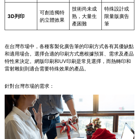
技術尚未成
特殊設計或
可創造獨特
3D列印
熟，大量生
限量版廣告
的立體效果
產困難
筆
在台灣市場中，各種客製化廣告筆的印刷方式各有其優缺點
和適用場合。選擇合適的印刷方式應根據預算、需求及產品
特性來決定。網版印刷和UV印刷是常見選擇，而熱轉印和
雷射雕刻則適合需要特殊效果的產品。
針對台灣市場的需求：