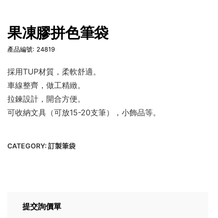
果凍膠拼色筆袋
產品編號: 24819
採用TUP材質，柔軟舒適。
車線整齊，做工精緻。
拉鍊設計，開合方便。
可收納文具（可放15-20支筆），小飾品等。
CATEGORY:
訂製筆袋
提交詢價單