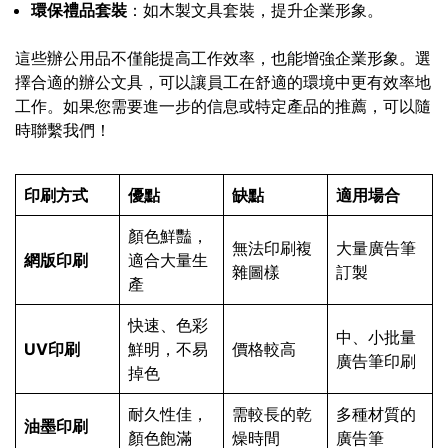
環保禮品套裝
：如木製文具套裝，提升企業形象。
這些辦公用品不僅能提高工作效率，也能增強企業形象。選
擇合適的辦公文具，可以讓員工在舒適的環境中更有效率地
工作。如果您需要進一步的信息或特定產品的推薦，可以隨
時聯繫我們！
印刷方式
優點
缺點
適用場合
顏色鮮豔，
無法印刷複
大量廣告筆
網版印刷
適合大量生
雜圖樣
訂製
產
快速、色彩
中、小批量
UV印刷
鮮明，不易
價格較高
廣告筆印刷
掉色
耐久性佳，
需較長的乾
多種材質的
油墨印刷
顏色飽滿
燥時間
廣告筆