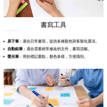
書寫工具
原子筆
：適合日常書寫，提供多種顏色與客製化選項。
自動鉛筆
：適合需要經常修改的文件，書寫流暢。
螢光筆
：用於標記重點，顏色多樣，方便識別。