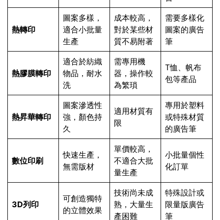
圖案多樣，
成本較高，
需要多樣化
熱轉印
適合小批量
對於某些材
圖案的廣告
生產
質不易附著
筆
適合於紡織
需專用機
T恤、帆布
熱膠膜轉印
物品，耐水
器，操作較
包等產品
洗
為繁瑣
圖案滲透性
專用於塑料
適用材質有
熱昇華轉印
強，顏色持
或特殊材質
限
久
的廣告筆
單價較高，
快速生產，
小批量個性
數位印刷
不適合大批
無需版材
化訂單
量生產
技術尚未成
特殊設計或
可創造獨特
3D列印
熟，大量生
限量版廣告
的立體效果
產困難
筆