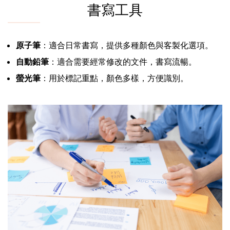
書寫工具
原子筆
：適合日常書寫，提供多種顏色與客製化選項。
自動鉛筆
：適合需要經常修改的文件，書寫流暢。
螢光筆
：用於標記重點，顏色多樣，方便識別。