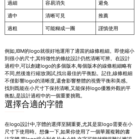
過細
容易消失
避免
適中
清晰可見
推薦
過粗
可能糊成一團
謹慎使用
例如,IBM的logo就很好地運用了適當的線條粗細。即使縮小
到很小的尺寸,其特徵性的條紋設計仍然清晰可辨。在設計
過程中,可以創建logo的多個版本,每個版本的線條粗細略有
不同,然後進行縮放測試,找出最佳的平衡點。記住,線條粗細
不僅影響logo的清晰度,還會影響整體的視覺平衡和美感。
找到既能在小尺寸下保持清晰,又能保持logo優雅外觀的平
衡點,是設計過程中的一個重要挑戰。
選擇合適的字體
在logo設計中,字體的選擇至關重要,尤其是當logo需要在小
尺寸下使用時。想像一下,如果你使用了一個華麗複雜的書