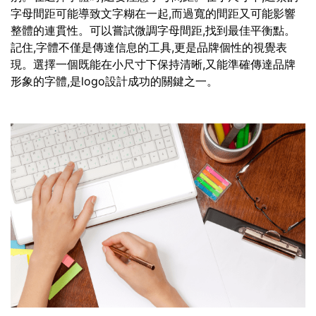
字母間距可能導致文字糊在一起,而過寬的間距又可能影響
整體的連貫性。可以嘗試微調字母間距,找到最佳平衡點。
記住,字體不僅是傳達信息的工具,更是品牌個性的視覺表
現。選擇一個既能在小尺寸下保持清晰,又能準確傳達品牌
形象的字體,是logo設計成功的關鍵之一。