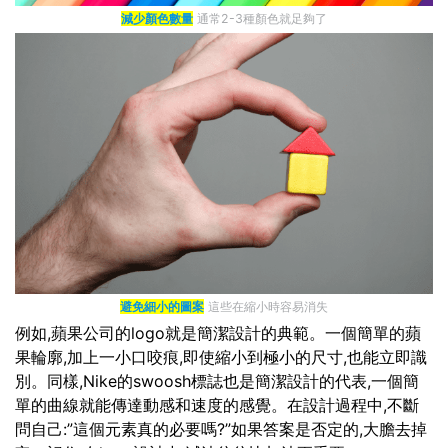
減少顏色數量
通常2-3種顏色就足夠了
避免細小的圖案
這些在縮小時容易消失
例如,蘋果公司的logo就是簡潔設計的典範。一個簡單的蘋
果輪廓,加上一小口咬痕,即使縮小到極小的尺寸,也能立即識
別。同樣,Nike的swoosh標誌也是簡潔設計的代表,一個簡
單的曲線就能傳達動感和速度的感覺。在設計過程中,不斷
問自己:”這個元素真的必要嗎?”如果答案是否定的,大膽去掉