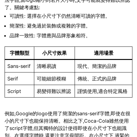
法字體,當logo縮小到名片大小時,文字可能就變得難以辨認
了。關鍵考慮點:
可讀性: 選擇在小尺寸下仍然清晰可讀的字體。
簡潔性: 避免過於裝飾或複雜的字體。
品牌一致性: 字體應與品牌形象相符。
字體類型
小尺寸效果
適用場景
Sans-serif
清晰易讀
現代、簡潔的品牌
Serif
可能細節模糊
傳統、正式的品牌
Script
易變得難以辨認
謹慎使用,適合特定風格
例如,Google的logo使用了簡潔的sans-serif字體,即使在很
小的尺寸下也能保持清晰。相比之下,Coca-Cola雖然使用
了script字體,但其獨特的設計使得即使在小尺寸下也能識
別。在選擇字體時,還要注意字母間距。在小尺寸下,過緊的