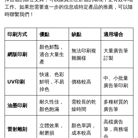
工作。如果您需要進一步的信息或特定產品的推薦，可以隨
時聯繫我們！
印刷方式
優點
缺點
適用場合
顏色鮮豔，
無法印刷複
大量廣告筆
網版印刷
適合大量生
雜圖樣
訂製
產
快速、色彩
中、小批量
UV印刷
鮮明，不易
價格較高
廣告筆印刷
掉色
耐久性佳，
需較長的乾
多種材質的
油墨印刷
顏色飽滿
燥時間
廣告筆
高檔廣告
立體效果，
顏色單調，
雷射雕刻
筆，商務場
耐磨損
成本較高
合