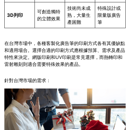
技術尚未成
特殊設計或
可創造獨特
3D列印
熟，大量生
限量版廣告
的立體效果
產困難
筆
在台灣市場中，各種客製化廣告筆的印刷方式各有其優缺點
和適用場合。選擇合適的印刷方式應根據預算、需求及產品
特性來決定。網版印刷和UV印刷是常見選擇，而熱轉印和
雷射雕刻則適合需要特殊效果的產品。
針對台灣市場的需求：