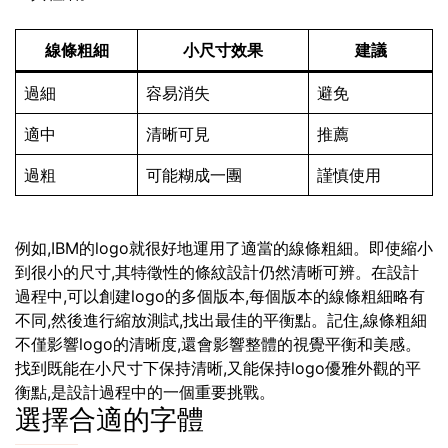
線條粗細
小尺寸效果
建議
過細
容易消失
避免
適中
清晰可見
推薦
過粗
可能糊成一團
謹慎使用
例如,IBM的logo就很好地運用了適當的線條粗細。即使縮小
到很小的尺寸,其特徵性的條紋設計仍然清晰可辨。在設計
過程中,可以創建logo的多個版本,每個版本的線條粗細略有
不同,然後進行縮放測試,找出最佳的平衡點。記住,線條粗細
不僅影響logo的清晰度,還會影響整體的視覺平衡和美感。
找到既能在小尺寸下保持清晰,又能保持logo優雅外觀的平
衡點,是設計過程中的一個重要挑戰。
選擇合適的字體