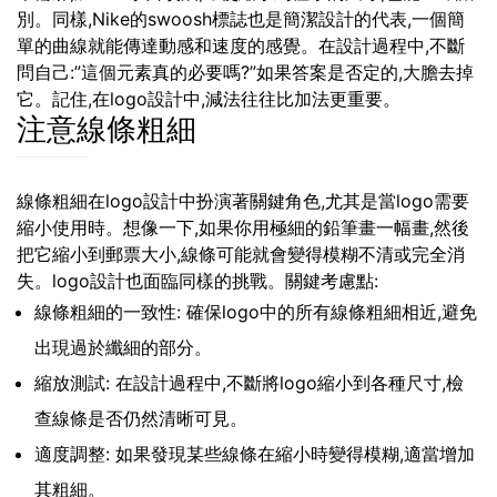
別。同樣,Nike的swoosh標誌也是簡潔設計的代表,一個簡
單的曲線就能傳達動感和速度的感覺。在設計過程中,不斷
問自己:”這個元素真的必要嗎?”如果答案是否定的,大膽去掉
它。記住,在logo設計中,減法往往比加法更重要。
注意線條粗細
線條粗細在logo設計中扮演著關鍵角色,尤其是當logo需要
縮小使用時。想像一下,如果你用極細的鉛筆畫一幅畫,然後
把它縮小到郵票大小,線條可能就會變得模糊不清或完全消
失。logo設計也面臨同樣的挑戰。關鍵考慮點:
線條粗細的一致性: 確保logo中的所有線條粗細相近,避免
出現過於纖細的部分。
縮放測試: 在設計過程中,不斷將logo縮小到各種尺寸,檢
查線條是否仍然清晰可見。
適度調整: 如果發現某些線條在縮小時變得模糊,適當增加
其粗細。