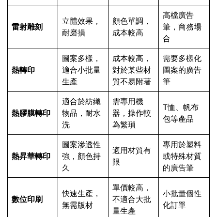
高檔廣告
立體效果，
顏色單調，
雷射雕刻
筆，商務場
耐磨損
成本較高
合
圖案多樣，
成本較高，
需要多樣化
熱轉印
適合小批量
對於某些材
圖案的廣告
生產
質不易附著
筆
適合於紡織
需專用機
T恤、帆布
熱膠膜轉印
物品，耐水
器，操作較
包等產品
洗
為繁瑣
圖案滲透性
專用於塑料
適用材質有
熱昇華轉印
強，顏色持
或特殊材質
限
久
的廣告筆
單價較高，
快速生產，
小批量個性
數位印刷
不適合大批
無需版材
化訂單
量生產