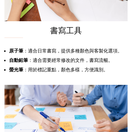
書寫工具
原子筆
：適合日常書寫，提供多種顏色與客製化選項。
自動鉛筆
：適合需要經常修改的文件，書寫流暢。
螢光筆
：用於標記重點，顏色多樣，方便識別。