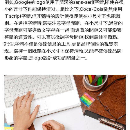
例如,Google的logo使用了簡潔的sans-serif字體,即使在很
小的尺寸下也能保持清晰。相比之下,Coca-Cola雖然使用
了script字體,但其獨特的設計使得即使在小尺寸下也能識
別。在選擇字體時,還要注意字母間距。在小尺寸下,過緊的
字母間距可能導致文字糊在一起,而過寬的間距又可能影響
整體的連貫性。可以嘗試微調字母間距,找到最佳平衡點。
記住,字體不僅是傳達信息的工具,更是品牌個性的視覺表
現。選擇一個既能在小尺寸下保持清晰,又能準確傳達品牌
形象的字體,是logo設計成功的關鍵之一。