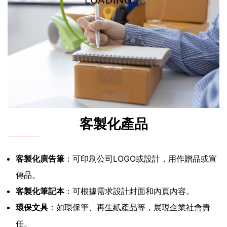
LOADING...
客製化產品
客製化廣告筆
：可印刷公司LOGO或設計，用作贈品或宣
傳品。
客製化筆記本
：可根據需求設計封面和內頁內容。
環保文具
：如環保筆、再生紙產品等，展現企業社會責
任。