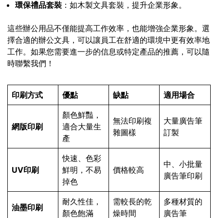
環保禮品套裝
：如木製文具套裝，提升企業形象。
這些辦公用品不僅能提高工作效率，也能增強企業形象。選
擇合適的辦公文具，可以讓員工在舒適的環境中更有效率地
工作。如果您需要進一步的信息或特定產品的推薦，可以隨
時聯繫我們！
印刷方式
優點
缺點
適用場合
顏色鮮豔，
無法印刷複
大量廣告筆
網版印刷
適合大量生
雜圖樣
訂製
產
快速、色彩
中、小批量
UV印刷
鮮明，不易
價格較高
廣告筆印刷
掉色
耐久性佳，
需較長的乾
多種材質的
油墨印刷
顏色飽滿
燥時間
廣告筆