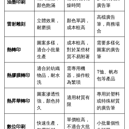
油墨印刷
顏色飽滿
燥時間
廣告筆
高檔廣告
立體效果，
顏色單調，
雷射雕刻
筆，商務場
耐磨損
成本較高
合
圖案多樣，
成本較高，
需要多樣化
熱轉印
適合小批量
對於某些材
圖案的廣告
生產
質不易附著
筆
適合於紡織
需專用機
T恤、帆布
熱膠膜轉印
物品，耐水
器，操作較
包等產品
洗
為繁瑣
圖案滲透性
專用於塑料
適用材質有
熱昇華轉印
強，顏色持
或特殊材質
限
久
的廣告筆
單價較高，
快速生產，
小批量個性
數位印刷
不適合大批