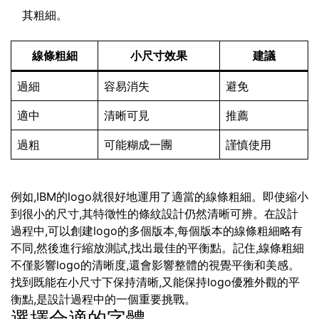
其粗細。
線條粗細
小尺寸效果
建議
過細
容易消失
避免
適中
清晰可見
推薦
過粗
可能糊成一團
謹慎使用
例如,IBM的logo就很好地運用了適當的線條粗細。即使縮小
到很小的尺寸,其特徵性的條紋設計仍然清晰可辨。在設計
過程中,可以創建logo的多個版本,每個版本的線條粗細略有
不同,然後進行縮放測試,找出最佳的平衡點。記住,線條粗細
不僅影響logo的清晰度,還會影響整體的視覺平衡和美感。
找到既能在小尺寸下保持清晰,又能保持logo優雅外觀的平
衡點,是設計過程中的一個重要挑戰。