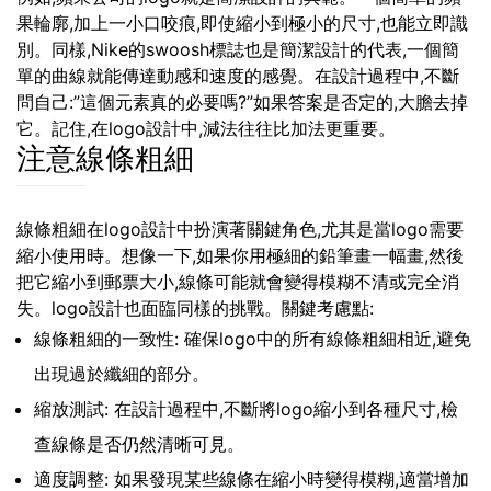
果輪廓,加上一小口咬痕,即使縮小到極小的尺寸,也能立即識
別。同樣,Nike的swoosh標誌也是簡潔設計的代表,一個簡
單的曲線就能傳達動感和速度的感覺。在設計過程中,不斷
問自己:”這個元素真的必要嗎?”如果答案是否定的,大膽去掉
它。記住,在logo設計中,減法往往比加法更重要。
注意線條粗細
線條粗細在logo設計中扮演著關鍵角色,尤其是當logo需要
縮小使用時。想像一下,如果你用極細的鉛筆畫一幅畫,然後
把它縮小到郵票大小,線條可能就會變得模糊不清或完全消
失。logo設計也面臨同樣的挑戰。關鍵考慮點:
線條粗細的一致性: 確保logo中的所有線條粗細相近,避免
出現過於纖細的部分。
縮放測試: 在設計過程中,不斷將logo縮小到各種尺寸,檢
查線條是否仍然清晰可見。
適度調整: 如果發現某些線條在縮小時變得模糊,適當增加