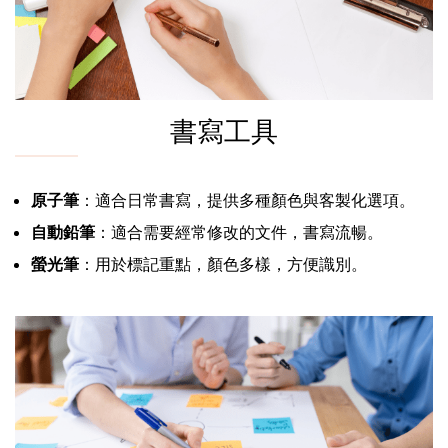
書寫工具
原子筆
：適合日常書寫，提供多種顏色與客製化選項。
自動鉛筆
：適合需要經常修改的文件，書寫流暢。
螢光筆
：用於標記重點，顏色多樣，方便識別。