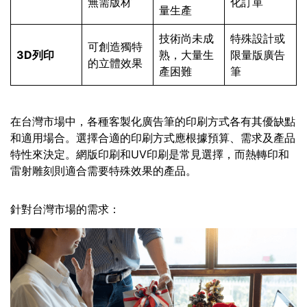
無需版材
化訂單
量生產
技術尚未成
特殊設計或
可創造獨特
3D列印
熟，大量生
限量版廣告
的立體效果
產困難
筆
在台灣市場中，各種客製化廣告筆的印刷方式各有其優缺點
和適用場合。選擇合適的印刷方式應根據預算、需求及產品
特性來決定。網版印刷和UV印刷是常見選擇，而熱轉印和
雷射雕刻則適合需要特殊效果的產品。
針對台灣市場的需求：