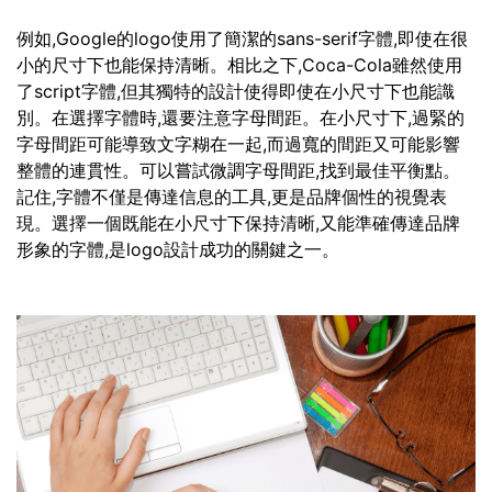
例如,Google的logo使用了簡潔的sans-serif字體,即使在很
小的尺寸下也能保持清晰。相比之下,Coca-Cola雖然使用
了script字體,但其獨特的設計使得即使在小尺寸下也能識
別。在選擇字體時,還要注意字母間距。在小尺寸下,過緊的
字母間距可能導致文字糊在一起,而過寬的間距又可能影響
整體的連貫性。可以嘗試微調字母間距,找到最佳平衡點。
記住,字體不僅是傳達信息的工具,更是品牌個性的視覺表
現。選擇一個既能在小尺寸下保持清晰,又能準確傳達品牌
形象的字體,是logo設計成功的關鍵之一。