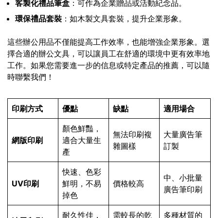
客製化禮品筆盒
：可作為企業贈品或活動紀念品。
環保禮品套裝
：如木製文具套裝，提升企業形象。
這些辦公用品不僅能提高工作效率，也能增強企業形象。選
擇合適的辦公文具，可以讓員工在舒適的環境中更有效率地
工作。如果您需要進一步的信息或特定產品的推薦，可以隨
時聯繫我們！
印刷方式
優點
缺點
適用場合
顏色鮮豔，
無法印刷複
大量廣告筆
網版印刷
適合大量生
雜圖樣
訂製
產
快速、色彩
中、小批量
UV印刷
鮮明，不易
價格較高
廣告筆印刷
掉色
耐久性佳，
需較長的乾
多種材質的