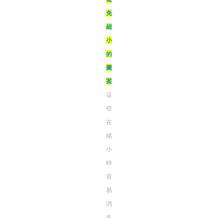
免
細
小
的
圖
案
這
些
在
縮
小
時
容
易
消
失