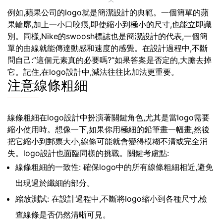
例如,蘋果公司的logo就是簡潔設計的典範。一個簡單的蘋
果輪廓,加上一小口咬痕,即使縮小到極小的尺寸,也能立即識
別。同樣,Nike的swoosh標誌也是簡潔設計的代表,一個簡
單的曲線就能傳達動感和速度的感覺。在設計過程中,不斷
問自己:”這個元素真的必要嗎?”如果答案是否定的,大膽去掉
它。記住,在logo設計中,減法往往比加法更重要。
注意線條粗細
線條粗細在logo設計中扮演著關鍵角色,尤其是當logo需要
縮小使用時。想像一下,如果你用極細的鉛筆畫一幅畫,然後
把它縮小到郵票大小,線條可能就會變得模糊不清或完全消
失。logo設計也面臨同樣的挑戰。關鍵考慮點:
線條粗細的一致性: 確保logo中的所有線條粗細相近,避免
出現過於纖細的部分。
縮放測試: 在設計過程中,不斷將logo縮小到各種尺寸,檢
查線條是否仍然清晰可見。