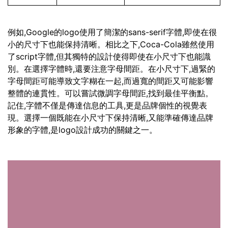
例如,Google的logo使用了簡潔的sans-serif字體,即使在很
小的尺寸下也能保持清晰。相比之下,Coca-Cola雖然使用
了script字體,但其獨特的設計使得即使在小尺寸下也能識
別。在選擇字體時,還要注意字母間距。在小尺寸下,過緊的
字母間距可能導致文字糊在一起,而過寬的間距又可能影響
整體的連貫性。可以嘗試微調字母間距,找到最佳平衡點。
記住,字體不僅是傳達信息的工具,更是品牌個性的視覺表
現。選擇一個既能在小尺寸下保持清晰,又能準確傳達品牌
形象的字體,是logo設計成功的關鍵之一。