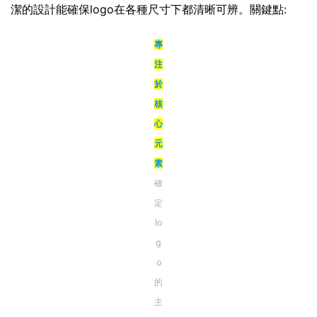
潔的設計能確保logo在各種尺寸下都清晰可辨。關鍵點:
專
注
於
核
心
元
素
確
定
lo
g
o
的
主