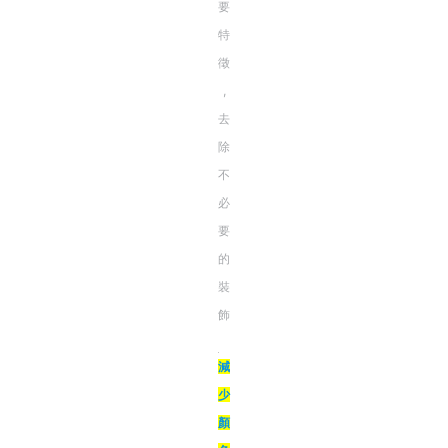
要
特
徵
,
去
除
不
必
要
的
裝
飾
減
少
顏