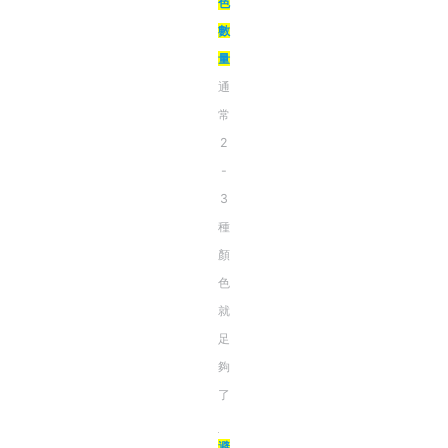
色
數
量
通
常
2
-
3
種
顏
色
就
足
夠
了
避