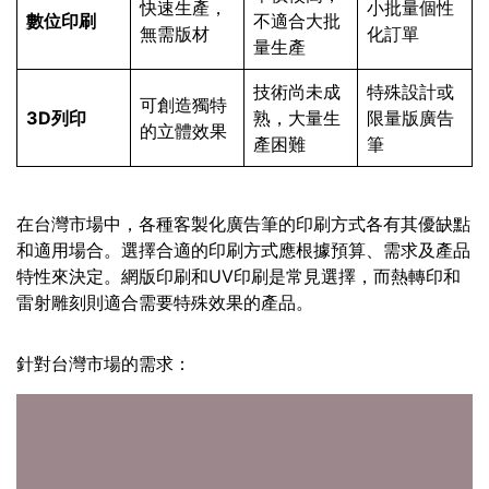
快速生產，
小批量個性
數位印刷
不適合大批
無需版材
化訂單
量生產
技術尚未成
特殊設計或
可創造獨特
3D列印
熟，大量生
限量版廣告
的立體效果
產困難
筆
在台灣市場中，各種客製化廣告筆的印刷方式各有其優缺點
和適用場合。選擇合適的印刷方式應根據預算、需求及產品
特性來決定。網版印刷和UV印刷是常見選擇，而熱轉印和
雷射雕刻則適合需要特殊效果的產品。
針對台灣市場的需求：