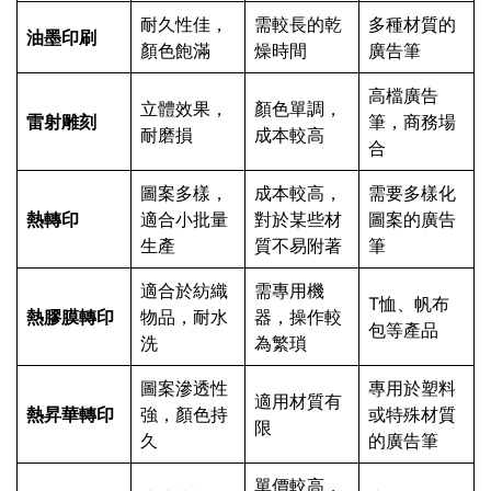
耐久性佳，
需較長的乾
多種材質的
油墨印刷
顏色飽滿
燥時間
廣告筆
高檔廣告
立體效果，
顏色單調，
雷射雕刻
筆，商務場
耐磨損
成本較高
合
圖案多樣，
成本較高，
需要多樣化
熱轉印
適合小批量
對於某些材
圖案的廣告
生產
質不易附著
筆
適合於紡織
需專用機
T恤、帆布
熱膠膜轉印
物品，耐水
器，操作較
包等產品
洗
為繁瑣
圖案滲透性
專用於塑料
適用材質有
熱昇華轉印
強，顏色持
或特殊材質
限
久
的廣告筆
單價較高，