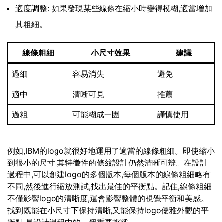
適度調整: 如果發現某些線條在縮小時變得模糊,適當增加
其粗細。
線條粗細
小尺寸效果
建議
過細
容易消失
避免
適中
清晰可見
推薦
過粗
可能糊成一團
謹慎使用
例如,IBM的logo就很好地運用了適當的線條粗細。即使縮小
到很小的尺寸,其特徵性的條紋設計仍然清晰可辨。在設計
過程中,可以創建logo的多個版本,每個版本的線條粗細略有
不同,然後進行縮放測試,找出最佳的平衡點。記住,線條粗細
不僅影響logo的清晰度,還會影響整體的視覺平衡和美感。
找到既能在小尺寸下保持清晰,又能保持logo優雅外觀的平