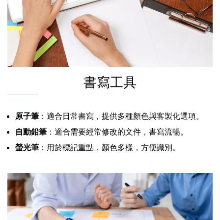
書寫工具
原子筆
：適合日常書寫，提供多種顏色與客製化選項。
自動鉛筆
：適合需要經常修改的文件，書寫流暢。
螢光筆
：用於標記重點，顏色多樣，方便識別。