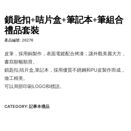
鎖匙扣+咭片盒+筆記本+筆組合
禮品套裝
產品編號: 26276
皮筆，採用銅製作，表面電鍍配合烤漆，讓外觀美麗大方，
書寫順暢順滑。
鎖匙扣,咭片盒,筆記本，採用優質不銹鋼和PU皮製作而成，
做工精美。
可以局部印刷LOGO和標語。
CATEGORY:
記事本禮品