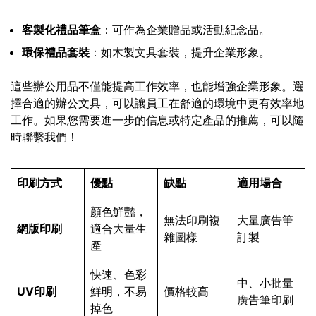
客製化禮品筆盒
：可作為企業贈品或活動紀念品。
環保禮品套裝
：如木製文具套裝，提升企業形象。
這些辦公用品不僅能提高工作效率，也能增強企業形象。選
擇合適的辦公文具，可以讓員工在舒適的環境中更有效率地
工作。如果您需要進一步的信息或特定產品的推薦，可以隨
時聯繫我們！
印刷方式
優點
缺點
適用場合
顏色鮮豔，
無法印刷複
大量廣告筆
網版印刷
適合大量生
雜圖樣
訂製
產
快速、色彩
中、小批量
UV印刷
鮮明，不易
價格較高
廣告筆印刷
掉色