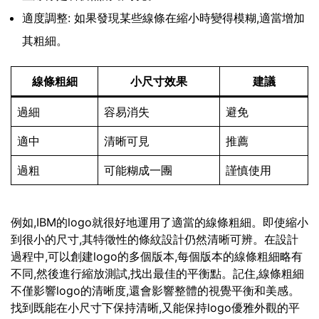
適度調整: 如果發現某些線條在縮小時變得模糊,適當增加
其粗細。
線條粗細
小尺寸效果
建議
過細
容易消失
避免
適中
清晰可見
推薦
過粗
可能糊成一團
謹慎使用
例如,IBM的logo就很好地運用了適當的線條粗細。即使縮小
到很小的尺寸,其特徵性的條紋設計仍然清晰可辨。在設計
過程中,可以創建logo的多個版本,每個版本的線條粗細略有
不同,然後進行縮放測試,找出最佳的平衡點。記住,線條粗細
不僅影響logo的清晰度,還會影響整體的視覺平衡和美感。
找到既能在小尺寸下保持清晰,又能保持logo優雅外觀的平