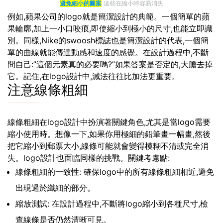
避免細小的圖案
這些在縮小時容易消失
例如,蘋果公司的logo就是簡潔設計的典範。一個簡單的蘋
果輪廓,加上一小口咬痕,即使縮小到極小的尺寸,也能立即識
別。同樣,Nike的swoosh標誌也是簡潔設計的代表,一個簡
單的曲線就能傳達動感和速度的感覺。在設計過程中,不斷
問自己:”這個元素真的必要嗎?”如果答案是否定的,大膽去掉
它。記住,在logo設計中,減法往往比加法更重要。
注意線條粗細
線條粗細在logo設計中扮演著關鍵角色,尤其是當logo需要
縮小使用時。想像一下,如果你用極細的鉛筆畫一幅畫,然後
把它縮小到郵票大小,線條可能就會變得模糊不清或完全消
失。logo設計也面臨同樣的挑戰。關鍵考慮點:
線條粗細的一致性: 確保logo中的所有線條粗細相近,避免
出現過於纖細的部分。
縮放測試: 在設計過程中,不斷將logo縮小到各種尺寸,檢
查線條是否仍然清晰可見。