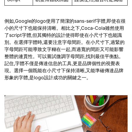
例如,Google的logo使用了簡潔的sans-serif字體,即使在很
小的尺寸下也能保持清晰。相比之下,Coca-Cola雖然使用
了script字體,但其獨特的設計使得即使在小尺寸下也能識
別。在選擇字體時,還要注意字母間距。在小尺寸下,過緊的
字母間距可能導致文字糊在一起,而過寬的間距又可能影響
整體的連貫性。可以嘗試微調字母間距,找到最佳平衡點。
記住,字體不僅是傳達信息的工具,更是品牌個性的視覺表
現。選擇一個既能在小尺寸下保持清晰,又能準確傳達品牌
形象的字體,是logo設計成功的關鍵之一。