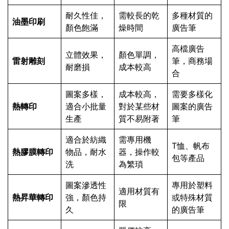
耐久性佳，
需較長的乾
多種材質的
油墨印刷
顏色飽滿
燥時間
廣告筆
高檔廣告
立體效果，
顏色單調，
雷射雕刻
筆，商務場
耐磨損
成本較高
合
圖案多樣，
成本較高，
需要多樣化
熱轉印
適合小批量
對於某些材
圖案的廣告
生產
質不易附著
筆
適合於紡織
需專用機
T恤、帆布
熱膠膜轉印
物品，耐水
器，操作較
包等產品
洗
為繁瑣
圖案滲透性
專用於塑料
適用材質有
熱昇華轉印
強，顏色持
或特殊材質
限
久
的廣告筆