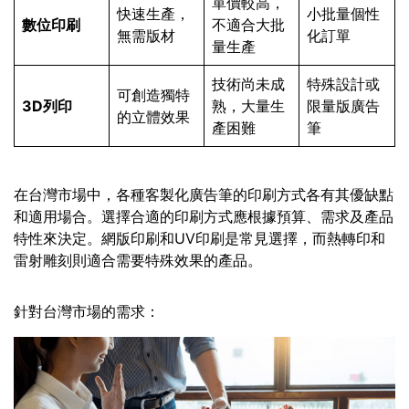
單價較高，
快速生產，
小批量個性
數位印刷
不適合大批
無需版材
化訂單
量生產
技術尚未成
特殊設計或
可創造獨特
3D列印
熟，大量生
限量版廣告
的立體效果
產困難
筆
在台灣市場中，各種客製化廣告筆的印刷方式各有其優缺點
和適用場合。選擇合適的印刷方式應根據預算、需求及產品
特性來決定。網版印刷和UV印刷是常見選擇，而熱轉印和
雷射雕刻則適合需要特殊效果的產品。
針對台灣市場的需求：