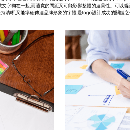
致文字糊在一起,而過寬的間距又可能影響整體的連貫性。可以嘗
清晰,又能準確傳達品牌形象的字體,是logo設計成功的關鍵之