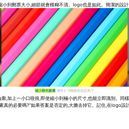
縮小到郵票大小,細節就會模糊不清。logo也是如此。簡潔的設計
減少顏色數量
通常2-3種顏色就足夠了
廓,加上一小口咬痕,即使縮小到極小的尺寸,也能立即識別。同樣,N
真的必要嗎?”如果答案是否定的,大膽去掉它。記住,在logo設