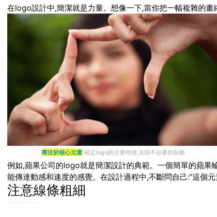
在logo設計中,簡潔就是力量。想像一下,當你把一幅複雜的畫
專注於核心元素
確定logo的主要特徵,去除不必要的裝飾
例如,蘋果公司的logo就是簡潔設計的典範。一個簡單的蘋果輪
能傳達動感和速度的感覺。在設計過程中,不斷問自己:”這個元素
注意線條粗細