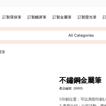
訂製環保筆
訂製觸屏筆
訂製金屬筆
訂製螢光筆
屬筆
不鏽鋼金屬筆
產品編號: 26905
1.印刷位置：可以局部印刷L
2.適用介紹：公司活動，