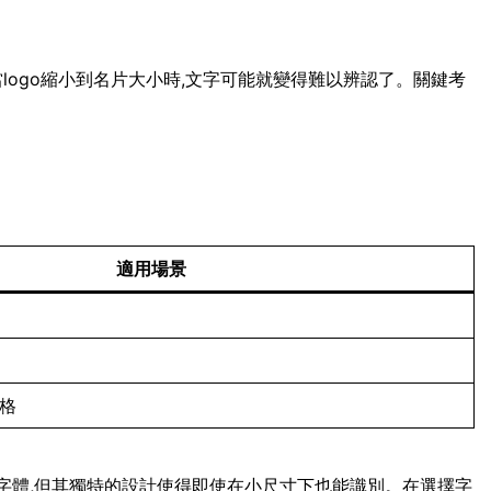
當logo縮小到名片大小時,文字可能就變得難以辨認了。關鍵考
適用場景
風格
script字體,但其獨特的設計使得即使在小尺寸下也能識別。在選擇字