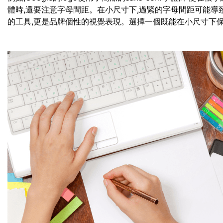
體時,還要注意字母間距。在小尺寸下,過緊的字母間距可能導
的工具,更是品牌個性的視覺表現。選擇一個既能在小尺寸下保持