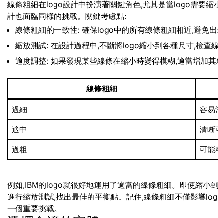
線條粗細在logo設計中扮演著關鍵角色,尤其是當logo需
計也面臨同樣的挑戰。關鍵考慮點:
線條粗細的一致性: 確保logo中的所有線條粗細相近,避免
縮放測試: 在設計過程中,不斷將logo縮小到各種尺寸,檢
適度調整: 如果發現某些線條在縮小時變得模糊,適當增加其
線條粗細
過細
容易
適中
清晰
過粗
可能
例如,IBM的logo就很好地運用了適當的線條粗細。即使縮
進行縮放測試,找出最佳的平衡點。記住,線條粗細不僅影響lo
一個重要挑戰。