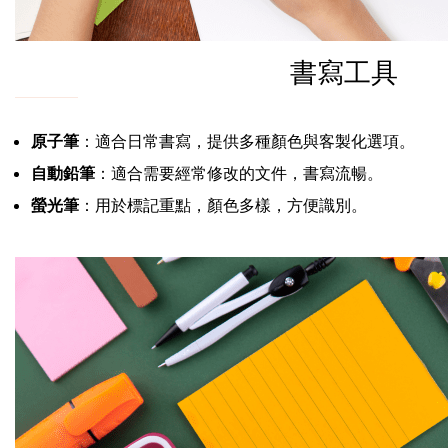
書寫工具
原子筆
：適合日常書寫，提供多種顏色與客製化選項。
自動鉛筆
：適合需要經常修改的文件，書寫流暢。
螢光筆
：用於標記重點，顏色多樣，方便識別。