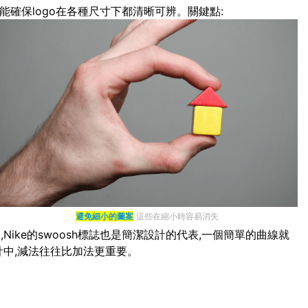
能確保logo在各種尺寸下都清晰可辨。關鍵點:
避免細小的圖案
這些在縮小時容易消失
ike的swoosh標誌也是簡潔設計的代表,一個簡單的曲線就
計中,減法往往比加法更重要。