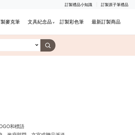
訂製禮品小知識
訂製原子筆禮品
訂製麥克筆
文具紀念品
訂製彩色筆
最新訂製商品
OGO和標語
學校，政府部門，文宣或贈品派送