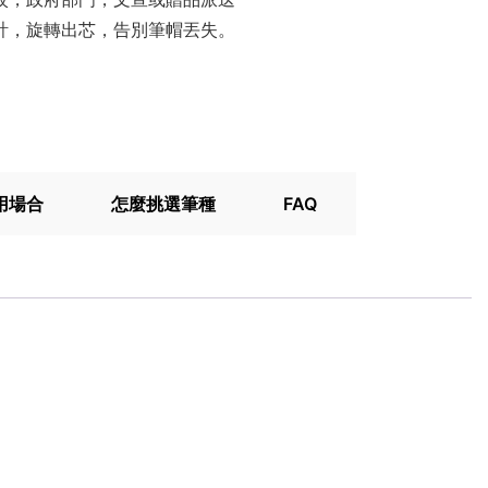
設計，旋轉出芯，告別筆帽丟失。
用場合
怎麼挑選筆種
FAQ