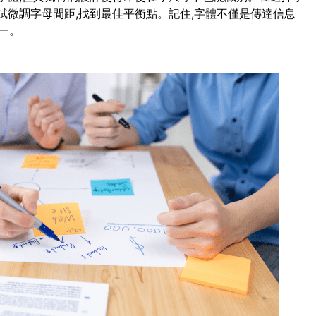
試微調字母間距,找到最佳平衡點。記住,字體不僅是傳達信息
一。