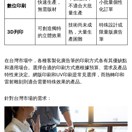
快速生產，
小批量個性
數位印刷
不適合大批
無需版材
化訂單
量生產
技術尚未成
特殊設計或
可創造獨特
3D列印
熟，大量生
限量版廣告
的立體效果
產困難
筆
在台灣市場中，各種客製化廣告筆的印刷方式各有其優缺點
和適用場合。選擇合適的印刷方式應根據預算、需求及產品
特性來決定。網版印刷和UV印刷是常見選擇，而熱轉印和
雷射雕刻則適合需要特殊效果的產品。
針對台灣市場的需求：