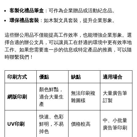
客製化禮品筆盒
：可作為企業贈品或活動紀念品。
環保禮品套裝
：如木製文具套裝，提升企業形象。
這些辦公用品不僅能提高工作效率，也能增強企業形象。選
擇合適的辦公文具，可以讓員工在舒適的環境中更有效率地
工作。如果您需要進一步的信息或特定產品的推薦，可以隨
時聯繫我們！
印刷方式
優點
缺點
適用場合
顏色鮮豔，
無法印刷複
大量廣告筆
網版印刷
適合大量生
雜圖樣
訂製
產
快速、色彩
中、小批量
UV印刷
鮮明，不易
價格較高
廣告筆印刷
掉色