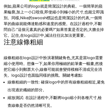
例如,蘋果公司的logo就是簡潔設計的典範。一個簡單的蘋
果輪廓,加上一小口咬痕,即使縮小到極小的尺寸,也能立即識
別。同樣,Nike的swoosh標誌也是簡潔設計的代表,一個簡
單的曲線就能傳達動感和速度的感覺。在設計過程中,不斷
問自己:”這個元素真的必要嗎?”如果答案是否定的,大膽去掉
它。記住,在logo設計中,減法往往比加法更重要。
注意線條粗細
線條粗細在logo設計中扮演著關鍵角色,尤其是當logo需要
縮小使用時。想像一下,如果你用極細的鉛筆畫一幅畫,然後
把它縮小到郵票大小,線條可能就會變得模糊不清或完全消
失。logo設計也面臨同樣的挑戰。關鍵考慮點:
線條粗細的一致性: 確保logo中的所有線條粗細相近,避免
出現過於纖細的部分。
縮放測試: 在設計過程中,不斷將logo縮小到各種尺寸,檢
查線條是否仍然清晰可見。