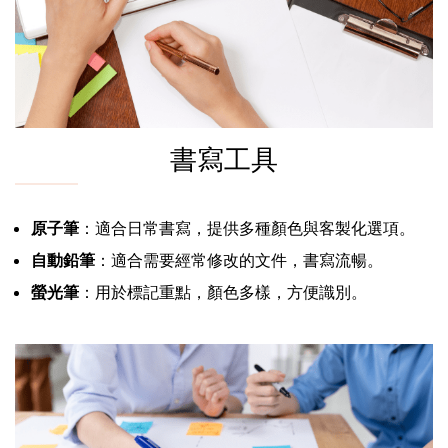
書寫工具
原子筆
：適合日常書寫，提供多種顏色與客製化選項。
自動鉛筆
：適合需要經常修改的文件，書寫流暢。
螢光筆
：用於標記重點，顏色多樣，方便識別。