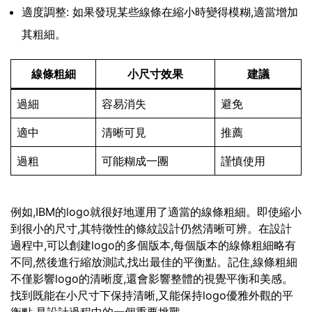
適度調整: 如果發現某些線條在縮小時變得模糊,適當增加
其粗細。
線條粗細
小尺寸效果
建議
過細
容易消失
避免
適中
清晰可見
推薦
過粗
可能糊成一團
謹慎使用
例如,IBM的logo就很好地運用了適當的線條粗細。即使縮小
到很小的尺寸,其特徵性的條紋設計仍然清晰可辨。在設計
過程中,可以創建logo的多個版本,每個版本的線條粗細略有
不同,然後進行縮放測試,找出最佳的平衡點。記住,線條粗細
不僅影響logo的清晰度,還會影響整體的視覺平衡和美感。
找到既能在小尺寸下保持清晰,又能保持logo優雅外觀的平