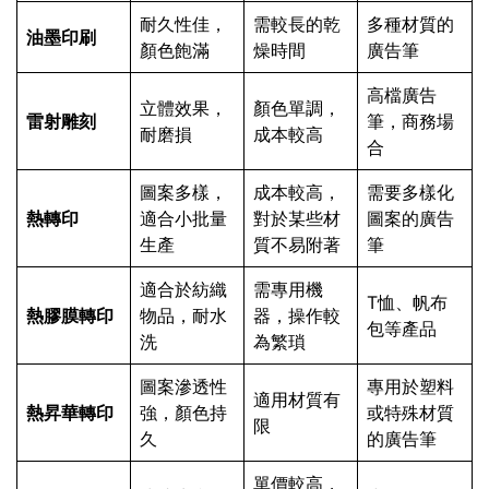
耐久性佳，
需較長的乾
多種材質的
油墨印刷
顏色飽滿
燥時間
廣告筆
高檔廣告
立體效果，
顏色單調，
雷射雕刻
筆，商務場
耐磨損
成本較高
合
圖案多樣，
成本較高，
需要多樣化
熱轉印
適合小批量
對於某些材
圖案的廣告
生產
質不易附著
筆
適合於紡織
需專用機
T恤、帆布
熱膠膜轉印
物品，耐水
器，操作較
包等產品
洗
為繁瑣
圖案滲透性
專用於塑料
適用材質有
熱昇華轉印
強，顏色持
或特殊材質
限
久
的廣告筆
單價較高，