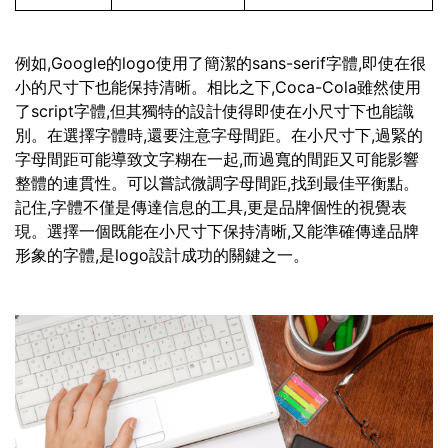
例如,Google的logo使用了簡潔的sans-serif字體,即使在很
小的尺寸下也能保持清晰。相比之下,Coca-Cola雖然使用
了script字體,但其獨特的設計使得即使在小尺寸下也能識
別。在選擇字體時,還要注意字母間距。在小尺寸下,過緊的
字母間距可能導致文字糊在一起,而過寬的間距又可能影響
整體的連貫性。可以嘗試微調字母間距,找到最佳平衡點。
記住,字體不僅是傳達信息的工具,更是品牌個性的視覺表
現。選擇一個既能在小尺寸下保持清晰,又能準確傳達品牌
形象的字體,是logo設計成功的關鍵之一。