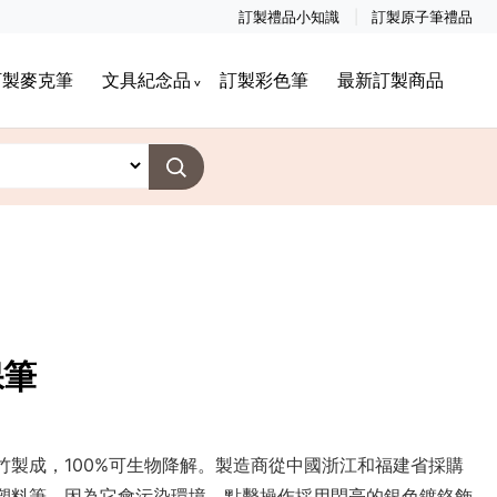
訂製禮品小知識
訂製原子筆禮品
訂製麥克筆
文具紀念品
訂製彩色筆
最新訂製商品
保筆
竹製成，100%可生物降解。製造商從中國浙江和福建省採購
塑料筆，因為它會污染環境。點擊操作採用閃亮的銀色鍍鉻飾