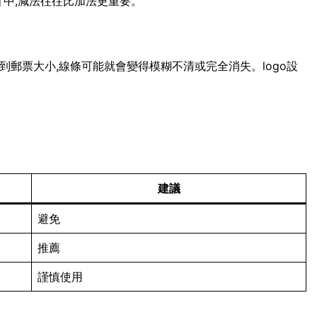
計中,減法往往比加法更重要。
小到郵票大小,線條可能就會變得模糊不清或完全消失。logo設
建議
避免
推薦
謹慎使用