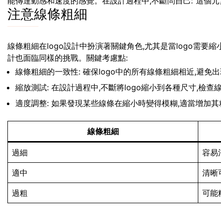
能傳達動感和速度的感覺。在設計過程中,不斷問自己:”這個元素
注意線條粗細
線條粗細在logo設計中扮演著關鍵角色,尤其是當logo需
計也面臨同樣的挑戰。關鍵考慮點:
線條粗細的一致性: 確保logo中的所有線條粗細相近,避免
縮放測試: 在設計過程中,不斷將logo縮小到各種尺寸,檢
適度調整: 如果發現某些線條在縮小時變得模糊,適當增加其
線條粗細
過細
容易
適中
清晰
過粗
可能