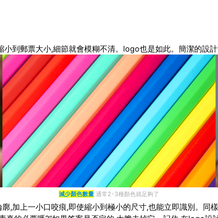
縮小到郵票大小,細節就會模糊不清。logo也是如此。簡潔的設計
減少顏色數量
通常2-3種顏色就足夠了
廓,加上一小口咬痕,即使縮小到極小的尺寸,也能立即識別。同樣,N