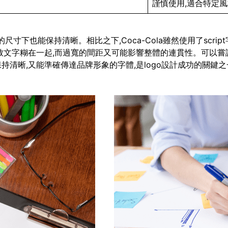
謹慎使用,適合特定
即使在很小的尺寸下也能保持清晰。相比之下,Coca-Cola雖然使用了
致文字糊在一起,而過寬的間距又可能影響整體的連貫性。可以嘗
清晰,又能準確傳達品牌形象的字體,是logo設計成功的關鍵之