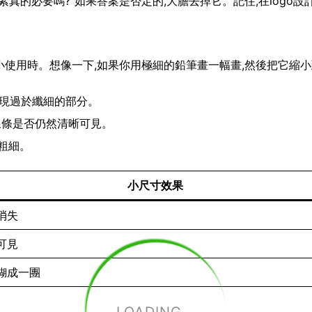
真的必要嗎?”如果答案是否定的,大膽去掉它。記住,在logo設
要縮小使用時。想像一下,如果你用極細的鉛筆畫一幅畫,然後把它縮
出現過於纖細的部分。
查線條是否仍然清晰可見。
粗細。
小尺寸效果
消失
可見
糊成一團