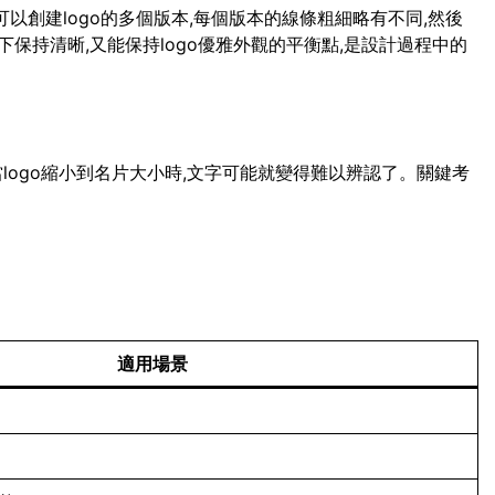
可以創建logo的多個版本,每個版本的線條粗細略有不同,然後
保持清晰,又能保持logo優雅外觀的平衡點,是設計過程中的
當logo縮小到名片大小時,文字可能就變得難以辨認了。關鍵考
適用場景