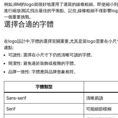
例如,IBM的logo就很好地運用了適當的線條粗細。即使縮
進行縮放測試,找出最佳的平衡點。記住,線條粗細不僅影響lo
一個重要挑戰。
選擇合適的字體
在logo設計中,字體的選擇至關重要,尤其是當logo需要在
慮點:
可讀性: 選擇在小尺寸下仍然清晰可讀的字體。
簡潔性: 避免過於裝飾或複雜的字體。
品牌一致性: 字體應與品牌形象相符。
字體類型
Sans-serif
清晰易讀
Serif
可能細節模糊