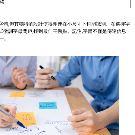
風格
script字體,但其獨特的設計使得即使在小尺寸下也能識別。在選擇字
試微調字母間距,找到最佳平衡點。記住,字體不僅是傳達信息
一。