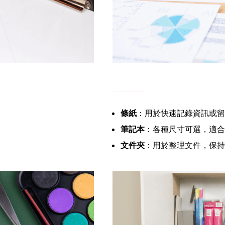
條紙
：用於快速記錄資訊或留
筆記本
：各種尺寸可選，適合
文件夾
：用於整理文件，保持