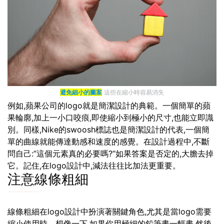
避免細小的圖案
這些在縮小時容易消失
例如,蘋果公司的logo就是簡潔設計的典範。一個簡單的蘋
果輪廓,加上一小口咬痕,即使縮小到極小的尺寸,也能立即識
別。同樣,Nike的swoosh標誌也是簡潔設計的代表,一個簡
單的曲線就能傳達動感和速度的感覺。在設計過程中,不斷
問自己:”這個元素真的必要嗎?”如果答案是否定的,大膽去掉
它。記住,在logo設計中,減法往往比加法更重要。
注意線條粗細
線條粗細在logo設計中扮演著關鍵角色,尤其是當logo需要
縮小使用時。想像一下,如果你用極細的鉛筆畫一幅畫,然後