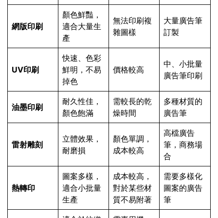
顏色鮮豔，
無法印刷複
大量廣告筆
網版印刷
適合大量生
雜圖樣
訂製
產
快速、色彩
中、小批量
UV印刷
鮮明，不易
價格較高
廣告筆印刷
掉色
耐久性佳，
需較長的乾
多種材質的
油墨印刷
顏色飽滿
燥時間
廣告筆
高檔廣告
立體效果，
顏色單調，
雷射雕刻
筆，商務場
耐磨損
成本較高
合
圖案多樣，
成本較高，
需要多樣化
熱轉印
適合小批量
對於某些材
圖案的廣告
生產
質不易附著
筆