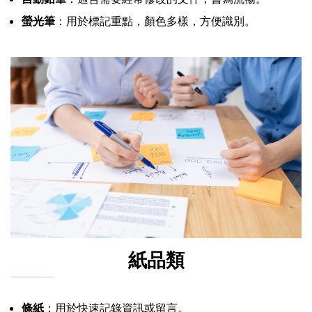
螢光筆
：用於標記重點，顏色多樣，方便識別。
紙品類
條紙
：用於快速記錄資訊或留言。