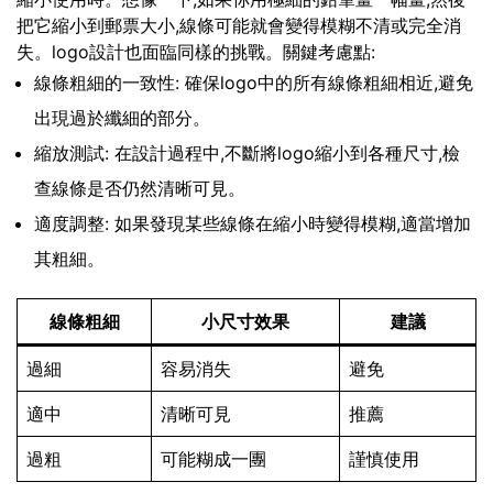
把它縮小到郵票大小,線條可能就會變得模糊不清或完全消
失。logo設計也面臨同樣的挑戰。關鍵考慮點:
線條粗細的一致性: 確保logo中的所有線條粗細相近,避免
出現過於纖細的部分。
縮放測試: 在設計過程中,不斷將logo縮小到各種尺寸,檢
查線條是否仍然清晰可見。
適度調整: 如果發現某些線條在縮小時變得模糊,適當增加
其粗細。
線條粗細
小尺寸效果
建議
過細
容易消失
避免
適中
清晰可見
推薦
過粗
可能糊成一團
謹慎使用