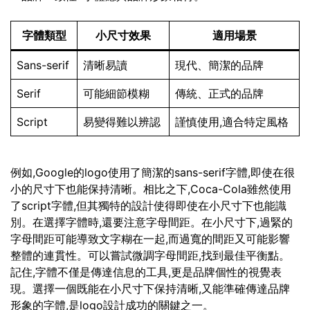
字體類型
小尺寸效果
適用場景
Sans-serif
清晰易讀
現代、簡潔的品牌
Serif
可能細節模糊
傳統、正式的品牌
Script
易變得難以辨認
謹慎使用,適合特定風格
例如,Google的logo使用了簡潔的sans-serif字體,即使在很
小的尺寸下也能保持清晰。相比之下,Coca-Cola雖然使用
了script字體,但其獨特的設計使得即使在小尺寸下也能識
別。在選擇字體時,還要注意字母間距。在小尺寸下,過緊的
字母間距可能導致文字糊在一起,而過寬的間距又可能影響
整體的連貫性。可以嘗試微調字母間距,找到最佳平衡點。
記住,字體不僅是傳達信息的工具,更是品牌個性的視覺表
現。選擇一個既能在小尺寸下保持清晰,又能準確傳達品牌
形象的字體,是logo設計成功的關鍵之一。