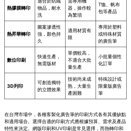
適合於紡織
需專用機
T恤、帆布
熱膠膜轉印
物品，耐水
器，操作較
包等產品
洗
為繁瑣
圖案滲透性
專用於塑料
適用材質有
熱昇華轉印
強，顏色持
或特殊材質
限
久
的廣告筆
單價較高，
快速生產，
小批量個性
數位印刷
不適合大批
無需版材
化訂單
量生產
技術尚未成
特殊設計或
可創造獨特
3D列印
熟，大量生
限量版廣告
的立體效果
產困難
筆
在台灣市場中，各種客製化廣告筆的印刷方式各有其優缺點
和適用場合。選擇合適的印刷方式應根據預算、需求及產品
特性來決定。網版印刷和UV印刷是常見選擇，而熱轉印和