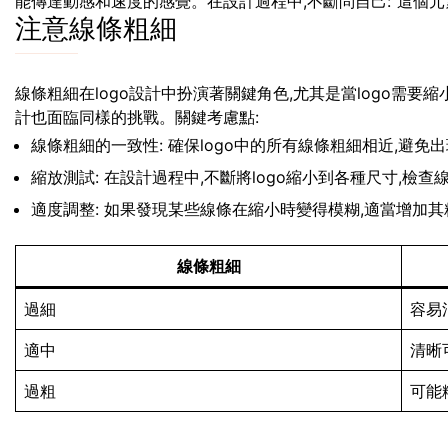
能傳達動感和速度的感覺。在設計過程中,不斷問自己:”這個元素
注意線條粗細
線條粗細在logo設計中扮演著關鍵角色,尤其是當logo需
計也面臨同樣的挑戰。關鍵考慮點:
線條粗細的一致性: 確保logo中的所有線條粗細相近,避免
縮放測試: 在設計過程中,不斷將logo縮小到各種尺寸,檢
適度調整: 如果發現某些線條在縮小時變得模糊,適當增加其
線條粗細
過細
容易
適中
清晰
過粗
可能