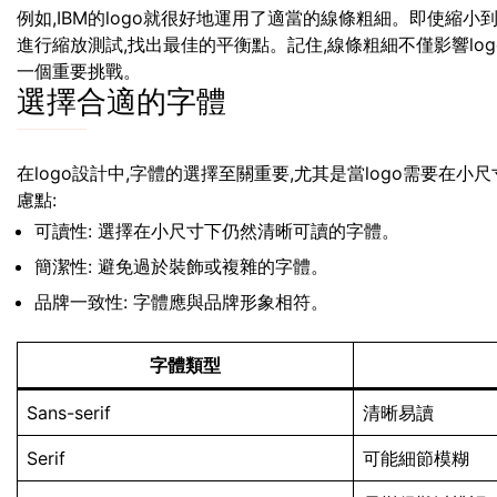
例如,IBM的logo就很好地運用了適當的線條粗細。即使縮
進行縮放測試,找出最佳的平衡點。記住,線條粗細不僅影響lo
一個重要挑戰。
選擇合適的字體
在logo設計中,字體的選擇至關重要,尤其是當logo需要在
慮點:
可讀性: 選擇在小尺寸下仍然清晰可讀的字體。
簡潔性: 避免過於裝飾或複雜的字體。
品牌一致性: 字體應與品牌形象相符。
字體類型
Sans-serif
清晰易讀
Serif
可能細節模糊