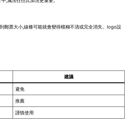
計中,減法往往比加法更重要。
小到郵票大小,線條可能就會變得模糊不清或完全消失。logo設
建議
避免
推薦
謹慎使用