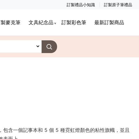
訂製禮品小知識
訂製原子筆禮品
訂製麥克筆
文具紀念品
訂製彩色筆
最新訂製商品
包含一個記事本和 5 個 5 種霓虹燈顏色的粘性旗幟，並且
數表面上。