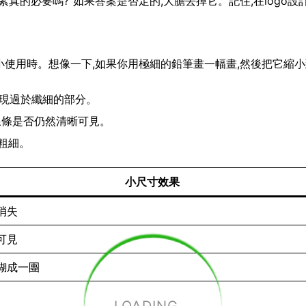
真的必要嗎?”如果答案是否定的,大膽去掉它。記住,在logo設
要縮小使用時。想像一下,如果你用極細的鉛筆畫一幅畫,然後把它縮
出現過於纖細的部分。
查線條是否仍然清晰可見。
粗細。
小尺寸效果
消失
可見
糊成一團