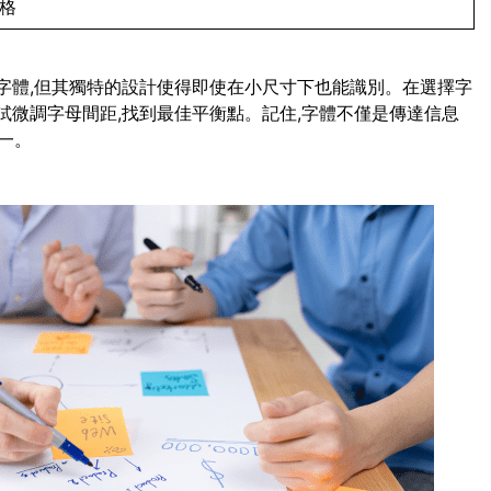
風格
script字體,但其獨特的設計使得即使在小尺寸下也能識別。在選擇字
試微調字母間距,找到最佳平衡點。記住,字體不僅是傳達信息
一。