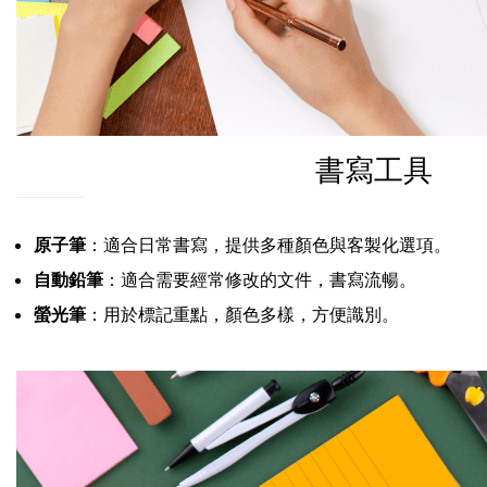
書寫工具
原子筆
：適合日常書寫，提供多種顏色與客製化選項。
自動鉛筆
：適合需要經常修改的文件，書寫流暢。
螢光筆
：用於標記重點，顏色多樣，方便識別。