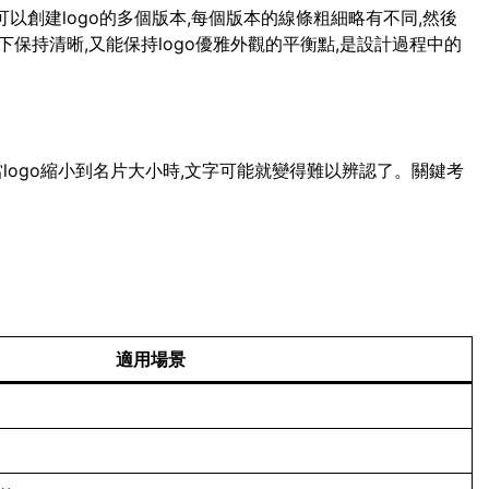
可以創建logo的多個版本,每個版本的線條粗細略有不同,然後
保持清晰,又能保持logo優雅外觀的平衡點,是設計過程中的
當logo縮小到名片大小時,文字可能就變得難以辨認了。關鍵考
適用場景