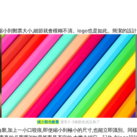
縮小到郵票大小,細節就會模糊不清。logo也是如此。簡潔的設計
減少顏色數量
通常2-3種顏色就足夠了
廓,加上一小口咬痕,即使縮小到極小的尺寸,也能立即識別。同樣,N