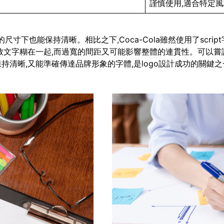
謹慎使用,適合特定
即使在很小的尺寸下也能保持清晰。相比之下,Coca-Cola雖然使用了
致文字糊在一起,而過寬的間距又可能影響整體的連貫性。可以嘗
清晰,又能準確傳達品牌形象的字體,是logo設計成功的關鍵之