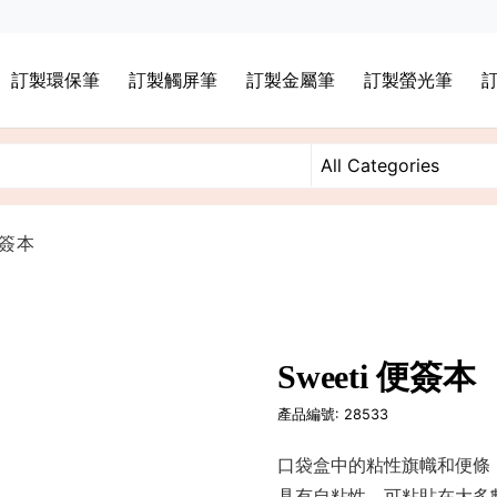
訂製環保筆
訂製觸屏筆
訂製金屬筆
訂製螢光筆
便簽本
Sweeti 便簽本
產品編號: 28533
口袋盒中的粘性旗幟和便條，
具有自粘性，可粘貼在大多