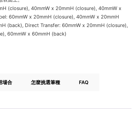
mH (closure), 40mmW x 20mmH (closure), 40mmW x
Label: 60mmW x 20mmH (closure), 40mmW x 20mmH
H (back), Direct Transfer: 60mmW x 20mmH (closure),
e), 60mmW x 60mmH (back)
用場合
怎麼挑選筆種
FAQ