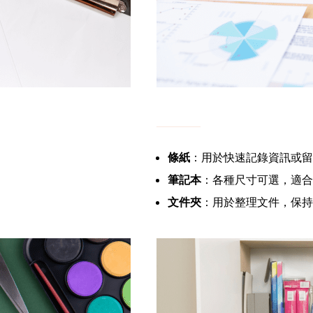
條紙
：用於快速記錄資訊或留
筆記本
：各種尺寸可選，適合
文件夾
：用於整理文件，保持