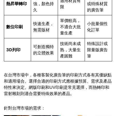
適用材質有
熱昇華轉印
強，顏色持
或特殊材質
限
久
的廣告筆
單價較高，
快速生產，
小批量個性
數位印刷
不適合大批
無需版材
化訂單
量生產
技術尚未成
特殊設計或
可創造獨特
3D列印
熟，大量生
限量版廣告
的立體效果
產困難
筆
在台灣市場中，各種客製化廣告筆的印刷方式各有其優缺點
和適用場合。選擇合適的印刷方式應根據預算、需求及產品
特性來決定。網版印刷和UV印刷是常見選擇，而熱轉印和
雷射雕刻則適合需要特殊效果的產品。
針對台灣市場的需求：