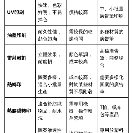
快速、色彩
中、小批量
UV印刷
鮮明，不易
價格較高
廣告筆印刷
掉色
耐久性佳，
需較長的乾
多種材質的
油墨印刷
顏色飽滿
燥時間
廣告筆
高檔廣告
立體效果，
顏色單調，
雷射雕刻
筆，商務場
耐磨損
成本較高
合
圖案多樣，
成本較高，
需要多樣化
熱轉印
適合小批量
對於某些材
圖案的廣告
生產
質不易附著
筆
適合於紡織
需專用機
T恤、帆布
熱膠膜轉印
物品，耐水
器，操作較
包等產品
洗
為繁瑣
圖案滲透性
專用於塑料