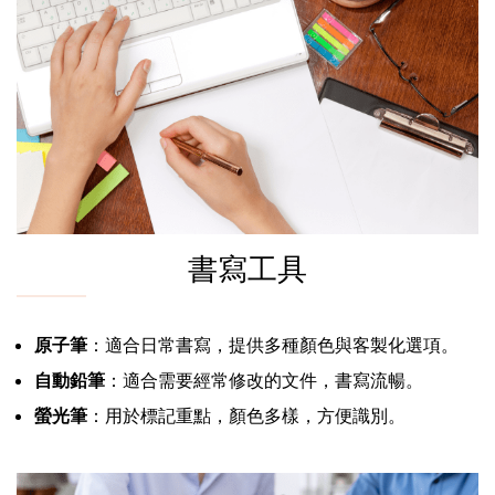
書寫工具
原子筆
：適合日常書寫，提供多種顏色與客製化選項。
自動鉛筆
：適合需要經常修改的文件，書寫流暢。
螢光筆
：用於標記重點，顏色多樣，方便識別。