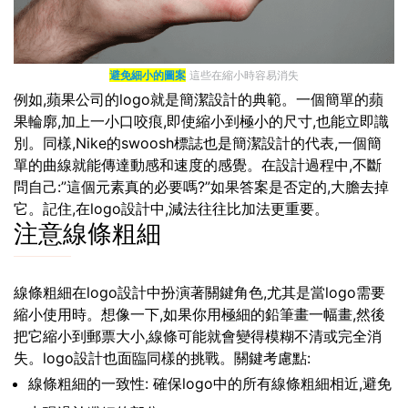
避免細小的圖案
這些在縮小時容易消失
例如,蘋果公司的logo就是簡潔設計的典範。一個簡單的蘋
果輪廓,加上一小口咬痕,即使縮小到極小的尺寸,也能立即識
別。同樣,Nike的swoosh標誌也是簡潔設計的代表,一個簡
單的曲線就能傳達動感和速度的感覺。在設計過程中,不斷
問自己:”這個元素真的必要嗎?”如果答案是否定的,大膽去掉
它。記住,在logo設計中,減法往往比加法更重要。
注意線條粗細
線條粗細在logo設計中扮演著關鍵角色,尤其是當logo需要
縮小使用時。想像一下,如果你用極細的鉛筆畫一幅畫,然後
把它縮小到郵票大小,線條可能就會變得模糊不清或完全消
失。logo設計也面臨同樣的挑戰。關鍵考慮點:
線條粗細的一致性: 確保logo中的所有線條粗細相近,避免