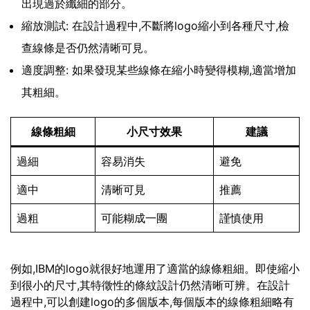
出現過於纖細的部分。
縮放測試: 在設計過程中,不斷將logo縮小到各種尺寸,檢
查線條是否仍然清晰可見。
適度調整: 如果發現某些線條在縮小時變得模糊,適當增加
其粗細。
線條粗細
小尺寸效果
建議
過細
容易消失
避免
適中
清晰可見
推薦
過粗
可能糊成一團
謹慎使用
例如,IBM的logo就很好地運用了適當的線條粗細。即使縮小
到很小的尺寸,其特徵性的條紋設計仍然清晰可辨。在設計
過程中,可以創建logo的多個版本,每個版本的線條粗細略有