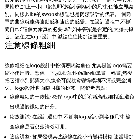
果輪廓,加上一小口咬痕,即使縮小到極小的尺寸,也能立即識
別。同樣,Nike的swoosh標誌也是簡潔設計的代表,一個簡
單的曲線就能傳達動感和速度的感覺。在設計過程中,不斷
問自己:”這個元素真的必要嗎?”如果答案是否定的,大膽去掉
它。記住,在logo設計中,減法往往比加法更重要。
注意線條粗細
線條粗細在logo設計中扮演著關鍵角色,尤其是當logo需要
縮小使用時。想像一下,如果你用極細的鉛筆畫一幅畫,然後
把它縮小到郵票大小,線條可能就會變得模糊不清或完全消
失。logo設計也面臨同樣的挑戰。關鍵考慮點:
線條粗細的一致性: 確保logo中的所有線條粗細相近,避免
出現過於纖細的部分。
縮放測試: 在設計過程中,不斷將logo縮小到各種尺寸,檢
查線條是否仍然清晰可見。
適度調整: 如果發現某些線條在縮小時變得模糊,適當增加