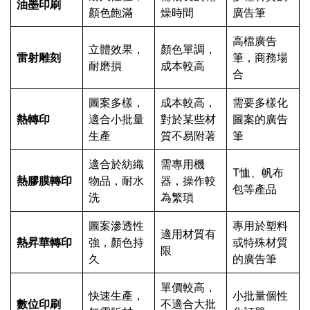
油墨印刷
顏色飽滿
燥時間
廣告筆
高檔廣告
立體效果，
顏色單調，
雷射雕刻
筆，商務場
耐磨損
成本較高
合
圖案多樣，
成本較高，
需要多樣化
熱轉印
適合小批量
對於某些材
圖案的廣告
生產
質不易附著
筆
適合於紡織
需專用機
T恤、帆布
熱膠膜轉印
物品，耐水
器，操作較
包等產品
洗
為繁瑣
圖案滲透性
專用於塑料
適用材質有
熱昇華轉印
強，顏色持
或特殊材質
限
久
的廣告筆
單價較高，
快速生產，
小批量個性
數位印刷
不適合大批