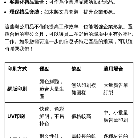
客製化禮品筆盒
：可作為企業贈品或活動紀念品。
環保禮品套裝
：如木製文具套裝，提升企業形象。
這些辦公用品不僅能提高工作效率，也能增強企業形象。選
擇合適的辦公文具，可以讓員工在舒適的環境中更有效率地
工作。如果您需要進一步的信息或特定產品的推薦，可以隨
時聯繫我們！
印刷方式
優點
缺點
適用場合
顏色鮮豔，
無法印刷複
大量廣告筆
網版印刷
適合大量生
雜圖樣
訂製
產
快速、色彩
中、小批量
UV印刷
鮮明，不易
價格較高
廣告筆印刷
掉色
耐久性佳，
需較長的乾
多種材質的