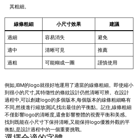
其粗細。
線條粗細
小尺寸效果
建議
過細
容易消失
避免
適中
清晰可見
推薦
過粗
可能糊成一團
謹慎使用
例如,IBM的logo就很好地運用了適當的線條粗細。即使縮小
到很小的尺寸,其特徵性的條紋設計仍然清晰可辨。在設計
過程中,可以創建logo的多個版本,每個版本的線條粗細略有
不同,然後進行縮放測試,找出最佳的平衡點。記住,線條粗細
不僅影響logo的清晰度,還會影響整體的視覺平衡和美感。
找到既能在小尺寸下保持清晰,又能保持logo優雅外觀的平
衡點,是設計過程中的一個重要挑戰。