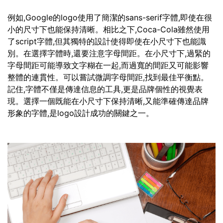
例如,Google的logo使用了簡潔的sans-serif字體,即使在很
小的尺寸下也能保持清晰。相比之下,Coca-Cola雖然使用
了script字體,但其獨特的設計使得即使在小尺寸下也能識
別。在選擇字體時,還要注意字母間距。在小尺寸下,過緊的
字母間距可能導致文字糊在一起,而過寬的間距又可能影響
整體的連貫性。可以嘗試微調字母間距,找到最佳平衡點。
記住,字體不僅是傳達信息的工具,更是品牌個性的視覺表
現。選擇一個既能在小尺寸下保持清晰,又能準確傳達品牌
形象的字體,是logo設計成功的關鍵之一。