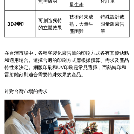
無需版材
化訂單
量生產
技術尚未成
特殊設計或
可創造獨特
3D列印
熟，大量生
限量版廣告
的立體效果
產困難
筆
在台灣市場中，各種客製化廣告筆的印刷方式各有其優缺點
和適用場合。選擇合適的印刷方式應根據預算、需求及產品
特性來決定。網版印刷和UV印刷是常見選擇，而熱轉印和
雷射雕刻則適合需要特殊效果的產品。
針對台灣市場的需求：