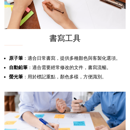
書寫工具
原子筆
：適合日常書寫，提供多種顏色與客製化選項。
自動鉛筆
：適合需要經常修改的文件，書寫流暢。
螢光筆
：用於標記重點，顏色多樣，方便識別。