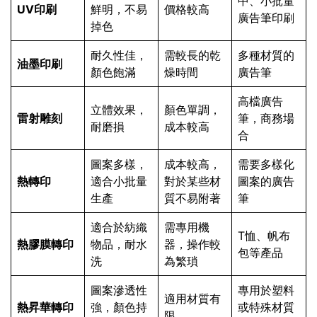
中、小批量
UV印刷
鮮明，不易
價格較高
廣告筆印刷
掉色
耐久性佳，
需較長的乾
多種材質的
油墨印刷
顏色飽滿
燥時間
廣告筆
高檔廣告
立體效果，
顏色單調，
雷射雕刻
筆，商務場
耐磨損
成本較高
合
圖案多樣，
成本較高，
需要多樣化
熱轉印
適合小批量
對於某些材
圖案的廣告
生產
質不易附著
筆
適合於紡織
需專用機
T恤、帆布
熱膠膜轉印
物品，耐水
器，操作較
包等產品
洗
為繁瑣
圖案滲透性
專用於塑料
適用材質有
熱昇華轉印
強，顏色持
或特殊材質
限