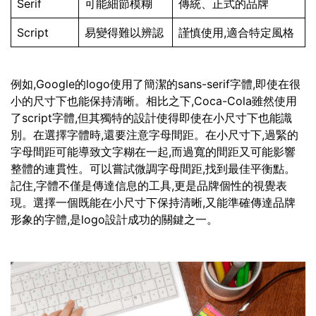
Serif
可能細節模糊
傳統、正式的品牌
Script
易變得難以辨認
謹慎使用,適合特定風格
例如,Google的logo使用了簡潔的sans-serif字體,即使在很
小的尺寸下也能保持清晰。相比之下,Coca-Cola雖然使用
了script字體,但其獨特的設計使得即使在小尺寸下也能識
別。在選擇字體時,還要注意字母間距。在小尺寸下,過緊的
字母間距可能導致文字糊在一起,而過寬的間距又可能影響
整體的連貫性。可以嘗試微調字母間距,找到最佳平衡點。
記住,字體不僅是傳達信息的工具,更是品牌個性的視覺表
現。選擇一個既能在小尺寸下保持清晰,又能準確傳達品牌
形象的字體,是logo設計成功的關鍵之一。