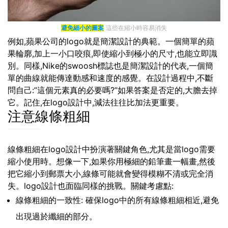
避免細小的圖案
這些在縮小時容易消失
例如,蘋果公司的logo就是簡潔設計的典範。一個簡單的蘋
果輪廓,加上一小口咬痕,即使縮小到極小的尺寸,也能立即識
別。同樣,Nike的swoosh標誌也是簡潔設計的代表,一個簡
單的曲線就能傳達動感和速度的感覺。在設計過程中,不斷
問自己:”這個元素真的必要嗎?”如果答案是否定的,大膽去掉
它。記住,在logo設計中,減法往往比加法更重要。
注意線條粗細
線條粗細在logo設計中扮演著關鍵角色,尤其是當logo需要
縮小使用時。想像一下,如果你用極細的鉛筆畫一幅畫,然後
把它縮小到郵票大小,線條可能就會變得模糊不清或完全消
失。logo設計也面臨同樣的挑戰。關鍵考慮點:
線條粗細的一致性: 確保logo中的所有線條粗細相近,避免
出現過於纖細的部分。