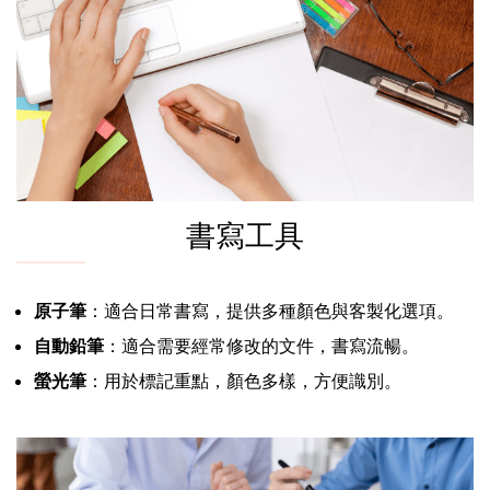
書寫工具
原子筆
：適合日常書寫，提供多種顏色與客製化選項。
自動鉛筆
：適合需要經常修改的文件，書寫流暢。
螢光筆
：用於標記重點，顏色多樣，方便識別。