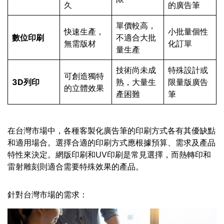
久
的廣告筆
單價較高，
快速生產，
小批量個性
數位印刷
不適合大批
無需版材
化訂單
量生產
技術尚未成
特殊設計或
可創造獨特
3D列印
熟，大量生
限量版廣告
的立體效果
產困難
筆
在台灣市場中，各種客製化廣告筆的印刷方式各有其優缺點
和適用場合。選擇合適的印刷方式應根據預算、需求及產品
特性來決定。網版印刷和UV印刷是常見選擇，而熱轉印和
雷射雕刻則適合需要特殊效果的產品。
針對台灣市場的需求：