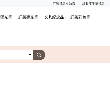
訂製禮品小知識
訂製原子筆禮品
製螢光筆
訂製麥克筆
文具紀念品
訂製彩色筆