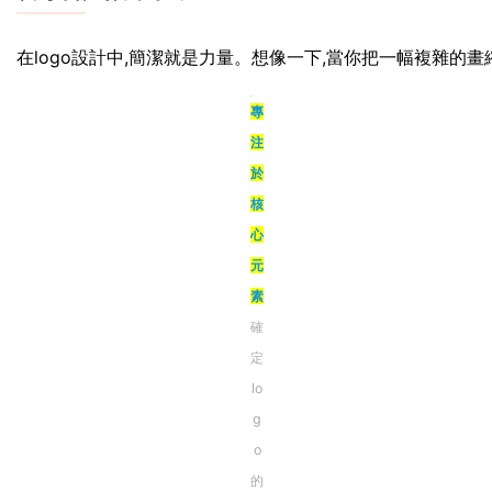
在logo設計中,簡潔就是力量。想像一下,當你把一幅複雜的畫
專
注
於
核
心
元
素
確
定
lo
g
o
的