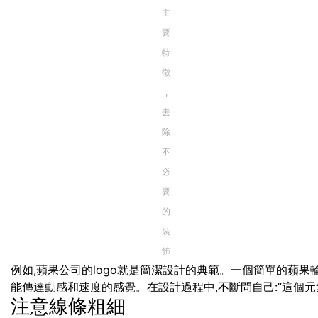
主
要
特
徵
,
去
除
不
必
要
的
裝
飾
例如,蘋果公司的logo就是簡潔設計的典範。一個簡單的蘋果輪
能傳達動感和速度的感覺。在設計過程中,不斷問自己:”這個元素
注意線條粗細