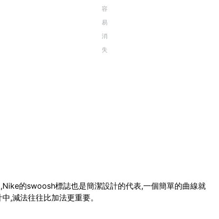
容
易
消
失
ike的swoosh標誌也是簡潔設計的代表,一個簡單的曲線就
計中,減法往往比加法更重要。