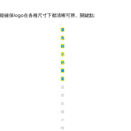
能確保logo在各種尺寸下都清晰可辨。關鍵點:
避
免
細
小
的
圖
案
這
些
在
縮
小
時