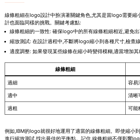
線條粗細在logo設計中扮演著關鍵角色,尤其是當logo需
計也面臨同樣的挑戰。關鍵考慮點:
線條粗細的一致性: 確保logo中的所有線條粗細相近,避免
縮放測試: 在設計過程中,不斷將logo縮小到各種尺寸,檢
適度調整: 如果發現某些線條在縮小時變得模糊,適當增加其
線條粗細
過細
容易
適中
清晰
過粗
可能
例如,IBM的logo就很好地運用了適當的線條粗細。即使縮
進行縮放測試,找出最佳的平衡點。記住,線條粗細不僅影響lo