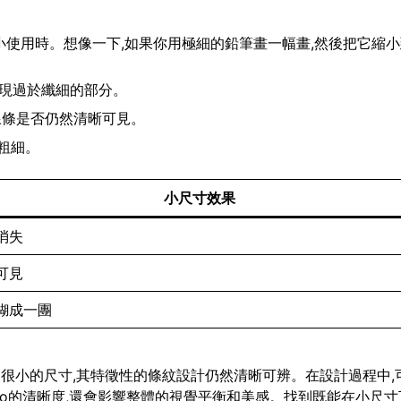
要縮小使用時。想像一下,如果你用極細的鉛筆畫一幅畫,然後把它縮
出現過於纖細的部分。
查線條是否仍然清晰可見。
粗細。
小尺寸效果
消失
可見
糊成一團
小到很小的尺寸,其特徵性的條紋設計仍然清晰可辨。在設計過程中,
go的清晰度,還會影響整體的視覺平衡和美感。找到既能在小尺寸下