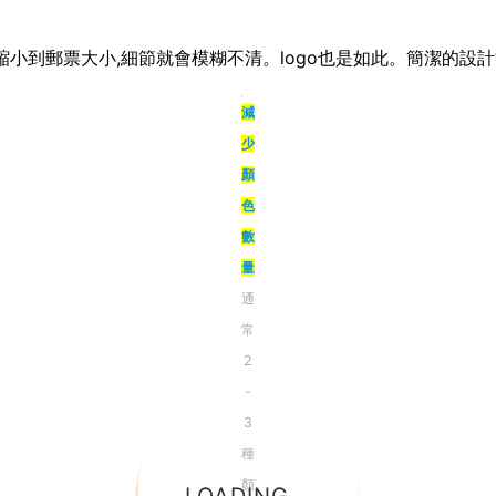
縮小到郵票大小,細節就會模糊不清。logo也是如此。簡潔的設計
減
少
顏
色
數
量
通
常
2
-
3
種
顏