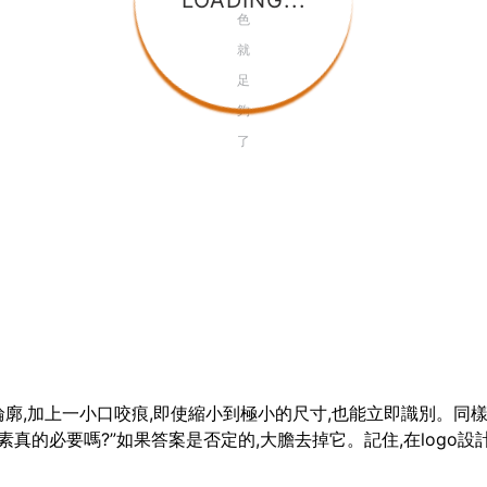
LOADING...
色
就
足
夠
了
廓,加上一小口咬痕,即使縮小到極小的尺寸,也能立即識別。同樣,N
真的必要嗎?”如果答案是否定的,大膽去掉它。記住,在logo設