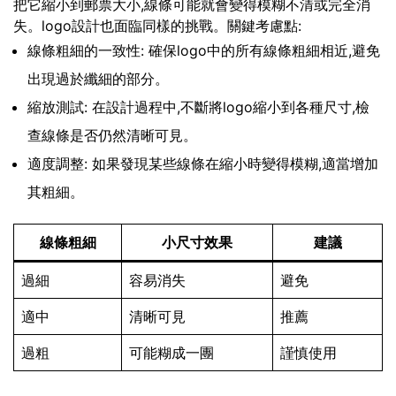
把它縮小到郵票大小,線條可能就會變得模糊不清或完全消
失。logo設計也面臨同樣的挑戰。關鍵考慮點:
線條粗細的一致性: 確保logo中的所有線條粗細相近,避免
出現過於纖細的部分。
縮放測試: 在設計過程中,不斷將logo縮小到各種尺寸,檢
查線條是否仍然清晰可見。
適度調整: 如果發現某些線條在縮小時變得模糊,適當增加
其粗細。
線條粗細
小尺寸效果
建議
過細
容易消失
避免
適中
清晰可見
推薦
過粗
可能糊成一團
謹慎使用