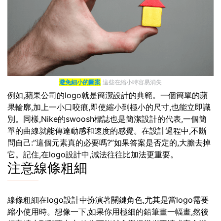
避免細小的圖案
這些在縮小時容易消失
例如,蘋果公司的logo就是簡潔設計的典範。一個簡單的蘋
果輪廓,加上一小口咬痕,即使縮小到極小的尺寸,也能立即識
別。同樣,Nike的swoosh標誌也是簡潔設計的代表,一個簡
單的曲線就能傳達動感和速度的感覺。在設計過程中,不斷
問自己:”這個元素真的必要嗎?”如果答案是否定的,大膽去掉
它。記住,在logo設計中,減法往往比加法更重要。
注意線條粗細
線條粗細在logo設計中扮演著關鍵角色,尤其是當logo需要
縮小使用時。想像一下,如果你用極細的鉛筆畫一幅畫,然後