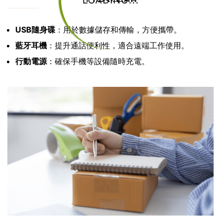
LOADING...
USB隨身碟
：用於數據儲存和傳輸，方便攜帶。
藍牙耳機
：提升通話便利性，適合遠端工作使用。
行動電源
：確保手機等設備隨時充電。