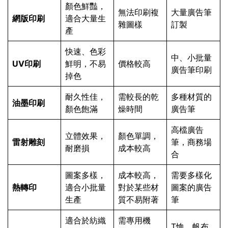
顏色鮮豔，
無法印刷複
大量廣告筆
網版印刷
適合大量生
雜圖樣
訂製
產
快速、色彩
中、小批量
UV印刷
鮮明，不易
價格較高
廣告筆印刷
掉色
耐久性佳，
需較長的乾
多種材質的
油墨印刷
顏色飽滿
燥時間
廣告筆
高檔廣告
立體效果，
顏色單調，
雷射雕刻
筆，商務場
耐磨損
成本較高
合
圖案多樣，
成本較高，
需要多樣化
熱轉印
適合小批量
對於某些材
圖案的廣告
生產
質不易附著
筆
適合於紡織
需專用機
T恤、帆布