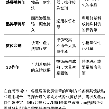
熱膠膜轉印
物品，耐水
器，操作較
包等產品
洗
為繁瑣
圖案滲透性
專用於塑料
適用材質有
熱昇華轉印
強，顏色持
或特殊材質
限
久
的廣告筆
單價較高，
快速生產，
小批量個性
數位印刷
不適合大批
無需版材
化訂單
量生產
技術尚未成
特殊設計或
可創造獨特
3D列印
熟，大量生
限量版廣告
的立體效果
產困難
筆
在台灣市場中，各種客製化廣告筆的印刷方式各有其優缺點
和適用場合。選擇合適的印刷方式應根據預算、需求及產品
特性來決定。網版印刷和UV印刷是常見選擇，而熱轉印和
雷射雕刻則適合需要特殊效果的產品。