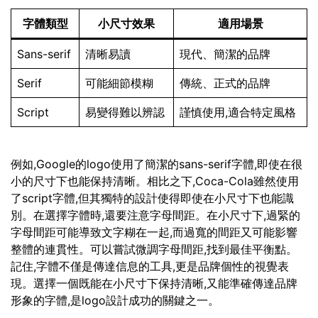
字體類型
小尺寸效果
適用場景
Sans-serif
清晰易讀
現代、簡潔的品牌
Serif
可能細節模糊
傳統、正式的品牌
Script
易變得難以辨認
謹慎使用,適合特定風格
例如,Google的logo使用了簡潔的sans-serif字體,即使在很
小的尺寸下也能保持清晰。相比之下,Coca-Cola雖然使用
了script字體,但其獨特的設計使得即使在小尺寸下也能識
別。在選擇字體時,還要注意字母間距。在小尺寸下,過緊的
字母間距可能導致文字糊在一起,而過寬的間距又可能影響
整體的連貫性。可以嘗試微調字母間距,找到最佳平衡點。
記住,字體不僅是傳達信息的工具,更是品牌個性的視覺表
現。選擇一個既能在小尺寸下保持清晰,又能準確傳達品牌
形象的字體,是logo設計成功的關鍵之一。