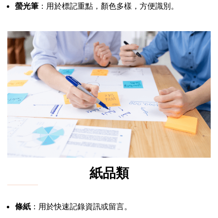
螢光筆
：用於標記重點，顏色多樣，方便識別。
紙品類
條紙
：用於快速記錄資訊或留言。