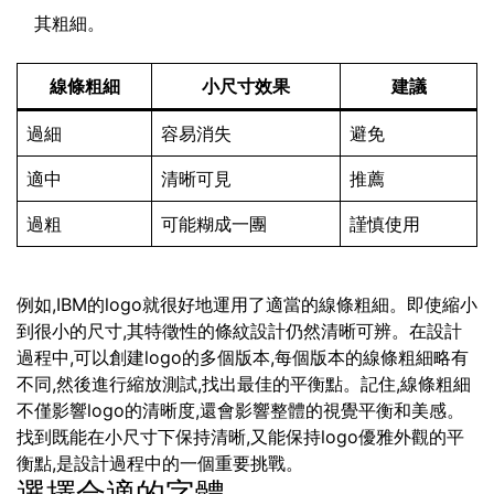
其粗細。
線條粗細
小尺寸效果
建議
過細
容易消失
避免
適中
清晰可見
推薦
過粗
可能糊成一團
謹慎使用
例如,IBM的logo就很好地運用了適當的線條粗細。即使縮小
到很小的尺寸,其特徵性的條紋設計仍然清晰可辨。在設計
過程中,可以創建logo的多個版本,每個版本的線條粗細略有
不同,然後進行縮放測試,找出最佳的平衡點。記住,線條粗細
不僅影響logo的清晰度,還會影響整體的視覺平衡和美感。
找到既能在小尺寸下保持清晰,又能保持logo優雅外觀的平
衡點,是設計過程中的一個重要挑戰。