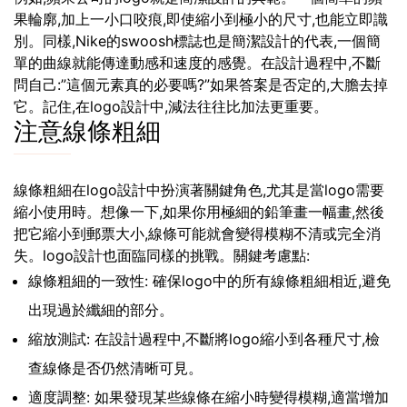
果輪廓,加上一小口咬痕,即使縮小到極小的尺寸,也能立即識
別。同樣,Nike的swoosh標誌也是簡潔設計的代表,一個簡
單的曲線就能傳達動感和速度的感覺。在設計過程中,不斷
問自己:”這個元素真的必要嗎?”如果答案是否定的,大膽去掉
它。記住,在logo設計中,減法往往比加法更重要。
注意線條粗細
線條粗細在logo設計中扮演著關鍵角色,尤其是當logo需要
縮小使用時。想像一下,如果你用極細的鉛筆畫一幅畫,然後
把它縮小到郵票大小,線條可能就會變得模糊不清或完全消
失。logo設計也面臨同樣的挑戰。關鍵考慮點:
線條粗細的一致性: 確保logo中的所有線條粗細相近,避免
出現過於纖細的部分。
縮放測試: 在設計過程中,不斷將logo縮小到各種尺寸,檢
查線條是否仍然清晰可見。
適度調整: 如果發現某些線條在縮小時變得模糊,適當增加