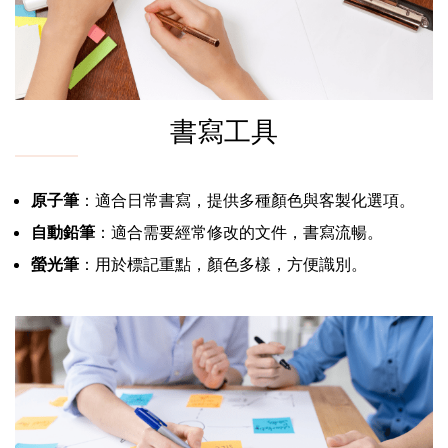
書寫工具
原子筆
：適合日常書寫，提供多種顏色與客製化選項。
自動鉛筆
：適合需要經常修改的文件，書寫流暢。
螢光筆
：用於標記重點，顏色多樣，方便識別。