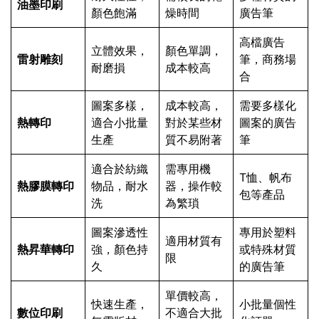
油墨印刷
顏色飽滿
燥時間
廣告筆
高檔廣告
立體效果，
顏色單調，
雷射雕刻
筆，商務場
耐磨損
成本較高
合
圖案多樣，
成本較高，
需要多樣化
熱轉印
適合小批量
對於某些材
圖案的廣告
生產
質不易附著
筆
適合於紡織
需專用機
T恤、帆布
熱膠膜轉印
物品，耐水
器，操作較
包等產品
洗
為繁瑣
圖案滲透性
專用於塑料
適用材質有
熱昇華轉印
強，顏色持
或特殊材質
限
久
的廣告筆
單價較高，
快速生產，
小批量個性
數位印刷
不適合大批