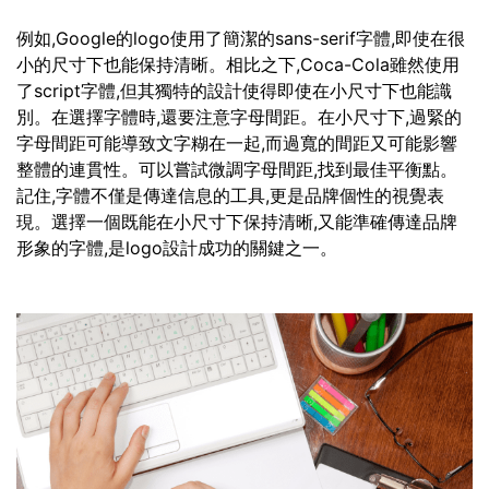
例如,Google的logo使用了簡潔的sans-serif字體,即使在很
小的尺寸下也能保持清晰。相比之下,Coca-Cola雖然使用
了script字體,但其獨特的設計使得即使在小尺寸下也能識
別。在選擇字體時,還要注意字母間距。在小尺寸下,過緊的
字母間距可能導致文字糊在一起,而過寬的間距又可能影響
整體的連貫性。可以嘗試微調字母間距,找到最佳平衡點。
記住,字體不僅是傳達信息的工具,更是品牌個性的視覺表
現。選擇一個既能在小尺寸下保持清晰,又能準確傳達品牌
形象的字體,是logo設計成功的關鍵之一。