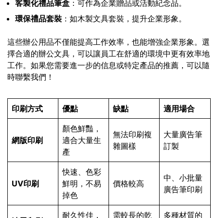
客製化禮品筆盒
：可作為企業贈品或活動紀念品。
環保禮品套裝
：如木製文具套裝，提升企業形象。
這些辦公用品不僅能提高工作效率，也能增強企業形象。選
擇合適的辦公文具，可以讓員工在舒適的環境中更有效率地
工作。如果您需要進一步的信息或特定產品的推薦，可以隨
時聯繫我們！
印刷方式
優點
缺點
適用場合
顏色鮮豔，
無法印刷複
大量廣告筆
網版印刷
適合大量生
雜圖樣
訂製
產
快速、色彩
中、小批量
UV印刷
鮮明，不易
價格較高
廣告筆印刷
掉色
耐久性佳，
需較長的乾
多種材質的