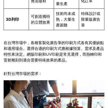
無需版材
化訂單
量生產
技術尚未成
特殊設計或
可創造獨特
3D列印
熟，大量生
限量版廣告
的立體效果
產困難
筆
在台灣市場中，各種客製化廣告筆的印刷方式各有其優缺點
和適用場合。選擇合適的印刷方式應根據預算、需求及產品
特性來決定。網版印刷和UV印刷是常見選擇，而熱轉印和
雷射雕刻則適合需要特殊效果的產品。
針對台灣市場的需求：