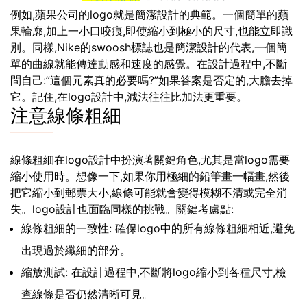
例如,蘋果公司的logo就是簡潔設計的典範。一個簡單的蘋
果輪廓,加上一小口咬痕,即使縮小到極小的尺寸,也能立即識
別。同樣,Nike的swoosh標誌也是簡潔設計的代表,一個簡
單的曲線就能傳達動感和速度的感覺。在設計過程中,不斷
問自己:”這個元素真的必要嗎?”如果答案是否定的,大膽去掉
它。記住,在logo設計中,減法往往比加法更重要。
注意線條粗細
線條粗細在logo設計中扮演著關鍵角色,尤其是當logo需要
縮小使用時。想像一下,如果你用極細的鉛筆畫一幅畫,然後
把它縮小到郵票大小,線條可能就會變得模糊不清或完全消
失。logo設計也面臨同樣的挑戰。關鍵考慮點:
線條粗細的一致性: 確保logo中的所有線條粗細相近,避免
出現過於纖細的部分。
縮放測試: 在設計過程中,不斷將logo縮小到各種尺寸,檢
查線條是否仍然清晰可見。