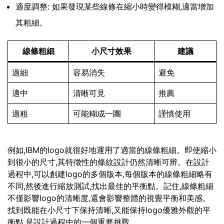
適度調整: 如果發現某些線條在縮小時變得模糊,適當增加
其粗細。
線條粗細
小尺寸效果
建議
過細
容易消失
避免
適中
清晰可見
推薦
過粗
可能糊成一團
謹慎使用
例如,IBM的logo就很好地運用了適當的線條粗細。即使縮小
到很小的尺寸,其特徵性的條紋設計仍然清晰可辨。在設計
過程中,可以創建logo的多個版本,每個版本的線條粗細略有
不同,然後進行縮放測試,找出最佳的平衡點。記住,線條粗細
不僅影響logo的清晰度,還會影響整體的視覺平衡和美感。
找到既能在小尺寸下保持清晰,又能保持logo優雅外觀的平
衡點,是設計過程中的一個重要挑戰。