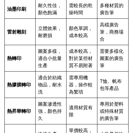
耐久性佳，
需較長的乾
多種材質的
油墨印刷
顏色飽滿
燥時間
廣告筆
高檔廣告
立體效果，
顏色單調，
雷射雕刻
筆，商務場
耐磨損
成本較高
合
圖案多樣，
成本較高，
需要多樣化
熱轉印
適合小批量
對於某些材
圖案的廣告
生產
質不易附著
筆
適合於紡織
需專用機
T恤、帆布
熱膠膜轉印
物品，耐水
器，操作較
包等產品
洗
為繁瑣
圖案滲透性
專用於塑料
適用材質有
熱昇華轉印
強，顏色持
或特殊材質
限
久
的廣告筆
單價較高，