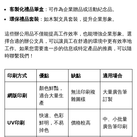
客製化禮品筆盒
：可作為企業贈品或活動紀念品。
環保禮品套裝
：如木製文具套裝，提升企業形象。
這些辦公用品不僅能提高工作效率，也能增強企業形象。選
擇合適的辦公文具，可以讓員工在舒適的環境中更有效率地
工作。如果您需要進一步的信息或特定產品的推薦，可以隨
時聯繫我們！
印刷方式
優點
缺點
適用場合
顏色鮮豔，
無法印刷複
大量廣告筆
網版印刷
適合大量生
雜圖樣
訂製
產
快速、色彩
中、小批量
UV印刷
鮮明，不易
價格較高
廣告筆印刷
掉色