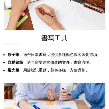
書寫工具
原子筆
：適合日常書寫，提供多種顏色與客製化選項。
自動鉛筆
：適合需要經常修改的文件，書寫流暢。
螢光筆
：用於標記重點，顏色多樣，方便識別。