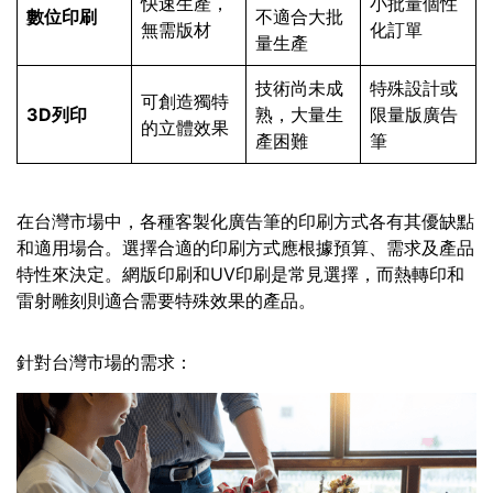
快速生產，
小批量個性
數位印刷
不適合大批
無需版材
化訂單
量生產
技術尚未成
特殊設計或
可創造獨特
3D列印
熟，大量生
限量版廣告
的立體效果
產困難
筆
在台灣市場中，各種客製化廣告筆的印刷方式各有其優缺點
和適用場合。選擇合適的印刷方式應根據預算、需求及產品
特性來決定。網版印刷和UV印刷是常見選擇，而熱轉印和
雷射雕刻則適合需要特殊效果的產品。
針對台灣市場的需求：