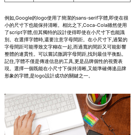
例如,Google的logo使用了簡潔的sans-serif字體,即使在很
小的尺寸下也能保持清晰。相比之下,Coca-Cola雖然使用
了script字體,但其獨特的設計使得即使在小尺寸下也能識
別。在選擇字體時,還要注意字母間距。在小尺寸下,過緊的
字母間距可能導致文字糊在一起,而過寬的間距又可能影響
整體的連貫性。可以嘗試微調字母間距,找到最佳平衡點。
記住,字體不僅是傳達信息的工具,更是品牌個性的視覺表
現。選擇一個既能在小尺寸下保持清晰,又能準確傳達品牌
形象的字體,是logo設計成功的關鍵之一。