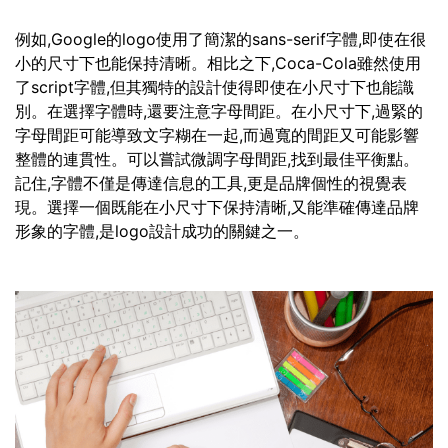
例如,Google的logo使用了簡潔的sans-serif字體,即使在很
小的尺寸下也能保持清晰。相比之下,Coca-Cola雖然使用
了script字體,但其獨特的設計使得即使在小尺寸下也能識
別。在選擇字體時,還要注意字母間距。在小尺寸下,過緊的
字母間距可能導致文字糊在一起,而過寬的間距又可能影響
整體的連貫性。可以嘗試微調字母間距,找到最佳平衡點。
記住,字體不僅是傳達信息的工具,更是品牌個性的視覺表
現。選擇一個既能在小尺寸下保持清晰,又能準確傳達品牌
形象的字體,是logo設計成功的關鍵之一。