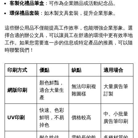
客製化禮品筆盒
：可作為企業贈品或活動紀念品。
環保禮品套裝
：如木製文具套裝，提升企業形象。
這些辦公用品不僅能提高工作效率，也能增強企業形象。選
擇合適的辦公文具，可以讓員工在舒適的環境中更有效率地
工作。如果您需要進一步的信息或特定產品的推薦，可以隨
時聯繫我們！
印刷方式
優點
缺點
適用場合
顏色鮮豔，
無法印刷複
大量廣告筆
網版印刷
適合大量生
雜圖樣
訂製
產
快速、色彩
中、小批量
UV印刷
鮮明，不易
價格較高
廣告筆印刷
掉色
耐久性佳，
需較長的乾
多種材質的