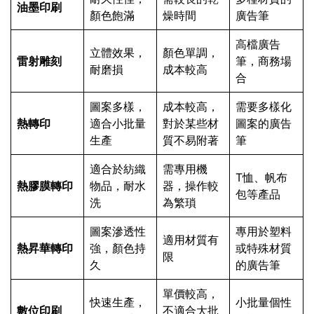
油墨印刷
顏色飽滿
燥時間
廣告筆
高檔廣告
立體效果，
顏色單調，
雷射雕刻
筆，商務場
耐磨損
成本較高
合
圖案多樣，
成本較高，
需要多樣化
熱轉印
適合小批量
對於某些材
圖案的廣告
生產
質不易附著
筆
適合於紡織
需專用機
T恤、帆布
熱膠膜轉印
物品，耐水
器，操作較
包等產品
洗
為繁瑣
圖案滲透性
專用於塑料
適用材質有
熱昇華轉印
強，顏色持
或特殊材質
限
久
的廣告筆
單價較高，
快速生產，
小批量個性
數位印刷
不適合大批