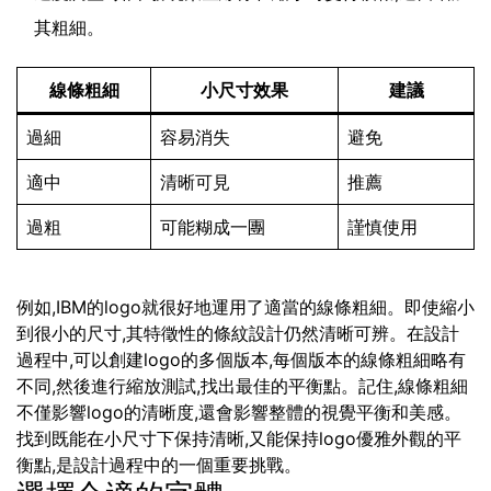
其粗細。
線條粗細
小尺寸效果
建議
過細
容易消失
避免
適中
清晰可見
推薦
過粗
可能糊成一團
謹慎使用
例如,IBM的logo就很好地運用了適當的線條粗細。即使縮小
到很小的尺寸,其特徵性的條紋設計仍然清晰可辨。在設計
過程中,可以創建logo的多個版本,每個版本的線條粗細略有
不同,然後進行縮放測試,找出最佳的平衡點。記住,線條粗細
不僅影響logo的清晰度,還會影響整體的視覺平衡和美感。
找到既能在小尺寸下保持清晰,又能保持logo優雅外觀的平
衡點,是設計過程中的一個重要挑戰。