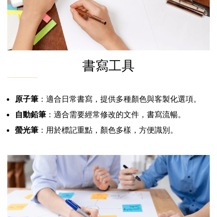
書寫工具
原子筆
：適合日常書寫，提供多種顏色與客製化選項。
自動鉛筆
：適合需要經常修改的文件，書寫流暢。
螢光筆
：用於標記重點，顏色多樣，方便識別。