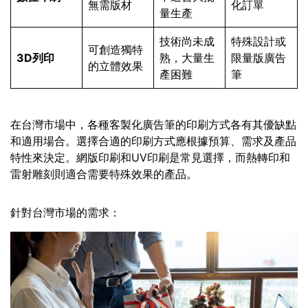
無需版材
化訂單
量生產
技術尚未成
特殊設計或
可創造獨特
3D列印
熟，大量生
限量版廣告
的立體效果
產困難
筆
在台灣市場中，各種客製化廣告筆的印刷方式各有其優缺點
和適用場合。選擇合適的印刷方式應根據預算、需求及產品
特性來決定。網版印刷和UV印刷是常見選擇，而熱轉印和
雷射雕刻則適合需要特殊效果的產品。
針對台灣市場的需求：