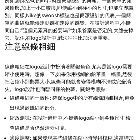
例如,蘋果公司的logo就是簡潔設計的典範。一個簡單的蘋
果輪廓,加上一小口咬痕,即使縮小到極小的尺寸,也能立即識
別。同樣,Nike的swoosh標誌也是簡潔設計的代表,一個簡
單的曲線就能傳達動感和速度的感覺。在設計過程中,不斷
問自己:”這個元素真的必要嗎?”如果答案是否定的,大膽去掉
它。記住,在logo設計中,減法往往比加法更重要。
注意線條粗細
線條粗細在logo設計中扮演著關鍵角色,尤其是當logo需要
縮小使用時。想像一下,如果你用極細的鉛筆畫一幅畫,然後
把它縮小到郵票大小,線條可能就會變得模糊不清或完全消
失。logo設計也面臨同樣的挑戰。關鍵考慮點:
線條粗細的一致性: 確保logo中的所有線條粗細相近,避免
出現過於纖細的部分。
縮放測試: 在設計過程中,不斷將logo縮小到各種尺寸,檢
查線條是否仍然清晰可見。
適度調整: 如果發現某些線條在縮小時變得模糊,適當增加