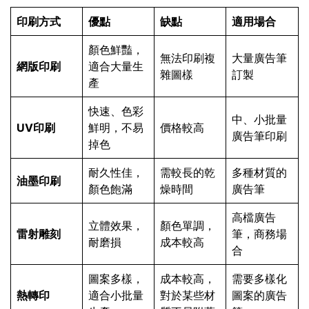
印刷方式
優點
缺點
適用場合
顏色鮮豔，
無法印刷複
大量廣告筆
網版印刷
適合大量生
雜圖樣
訂製
產
快速、色彩
中、小批量
UV印刷
鮮明，不易
價格較高
廣告筆印刷
掉色
耐久性佳，
需較長的乾
多種材質的
油墨印刷
顏色飽滿
燥時間
廣告筆
高檔廣告
立體效果，
顏色單調，
雷射雕刻
筆，商務場
耐磨損
成本較高
合
圖案多樣，
成本較高，
需要多樣化
熱轉印
適合小批量
對於某些材
圖案的廣告