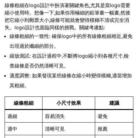
線條粗細在logo設計中扮演著關鍵角色,尤其是當logo需要
縮小使用時。想像一下,如果你用極細的鉛筆畫一幅畫,然後
把它縮小到郵票大小,線條可能就會變得模糊不清或完全消
失。logo設計也面臨同樣的挑戰。關鍵考慮點:
線條粗細的一致性: 確保logo中的所有線條粗細相近,避免
出現過於纖細的部分。
縮放測試: 在設計過程中,不斷將logo縮小到各種尺寸,檢
查線條是否仍然清晰可見。
適度調整: 如果發現某些線條在縮小時變得模糊,適當增加
其粗細。
線條粗細
小尺寸效果
建議
過細
容易消失
避免
適中
清晰可見
推薦