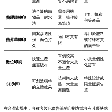
生產
質不易附著
筆
適合於紡織
需專用機
T恤、帆布
熱膠膜轉印
物品，耐水
器，操作較
包等產品
洗
為繁瑣
圖案滲透性
專用於塑料
適用材質有
熱昇華轉印
強，顏色持
或特殊材質
限
久
的廣告筆
單價較高，
快速生產，
小批量個性
數位印刷
不適合大批
無需版材
化訂單
量生產
技術尚未成
特殊設計或
可創造獨特
3D列印
熟，大量生
限量版廣告
的立體效果
產困難
筆
在台灣市場中，各種客製化廣告筆的印刷方式各有其優缺點