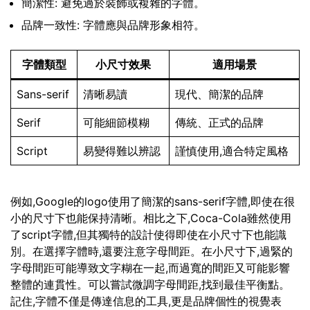
簡潔性: 避免過於裝飾或複雜的字體。
品牌一致性: 字體應與品牌形象相符。
字體類型
小尺寸效果
適用場景
Sans-serif
清晰易讀
現代、簡潔的品牌
Serif
可能細節模糊
傳統、正式的品牌
Script
易變得難以辨認
謹慎使用,適合特定風格
例如,Google的logo使用了簡潔的sans-serif字體,即使在很
小的尺寸下也能保持清晰。相比之下,Coca-Cola雖然使用
了script字體,但其獨特的設計使得即使在小尺寸下也能識
別。在選擇字體時,還要注意字母間距。在小尺寸下,過緊的
字母間距可能導致文字糊在一起,而過寬的間距又可能影響
整體的連貫性。可以嘗試微調字母間距,找到最佳平衡點。
記住,字體不僅是傳達信息的工具,更是品牌個性的視覺表